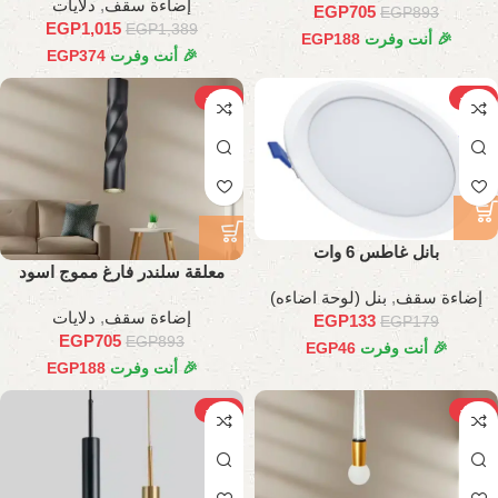
إضاءة سقف
,
دلايات
EGP
705
EGP
893
EGP
1,015
EGP
1,389
🎉 أنت وفرت
188
EGP
🎉 أنت وفرت
374
EGP
-21%
-26%
بانل غاطس 6 وات
معلقة سلندر فارغ مموج اسود
إضاءة سقف
,
بنل (لوحة اضاءه)
إضاءة سقف
,
دلايات
EGP
133
EGP
179
EGP
705
EGP
893
🎉 أنت وفرت
46
EGP
🎉 أنت وفرت
188
EGP
-20%
-25%