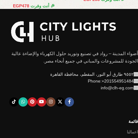
🎉 أنت وفرت
478
EGP
أضواء المدينة – رواد في تصنيع وتوريد حلول الكهرباء والإضاءة عالية
الجودة للمشروعات والمباني في جميع أنحاء مصر.
٩٥٥٢ طارق أبو النور، المقطم، محافظة القاهرة
Phone:+201554951484
info@clh-eg.com
قائمة
اعمالنا