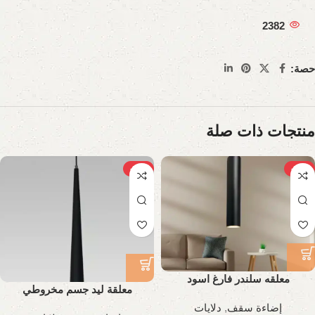
2382
حصة:
منتجات ذات صلة
-27%
-21%
معلقه سلندر فارغ اسود
معلقة ليد جسم مخروطي
إضاءة سقف
,
دلايات