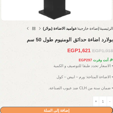
الرئيسية
إضاءة خارجية
عواميد الاضاءة (بولار)
بولارد اضاءة حدائق الومنيوم طول 50 سم
EGP
1,621
EGP
1,918
🎉 أنت وفرت
297
EGP
• الاسعار تحدد طبقا للتوصيف و الكمية
• الاضاءة المتاحة: ورم – ابيض – كول
• ضمان سنة من CLH ضد عيوب الصناعة.
إضافة إلى السلة