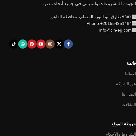
الجودة للمشروعات والمباني في جميع أنحاء مصر.
٩٥٥٢ طارق أبو النور، المقطم، محافظة القاهرة
Phone:+201554951484
info@clh-eg.com
قائمة
اعمالنا
عن الشركة
اتصل بنا
المقالات
خريطة الموقع
الشروط والأحكام