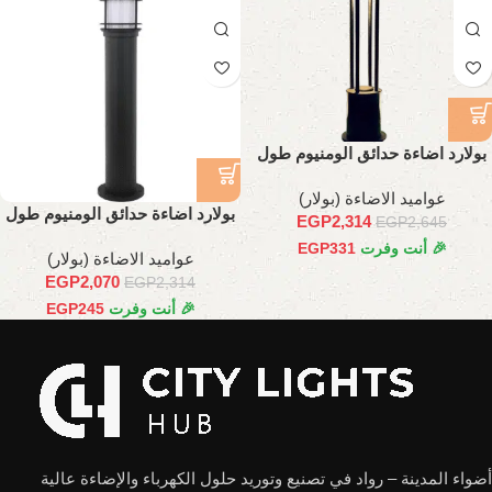
بولارد اضاءة حدائق الومنيوم طول
80 سم
عواميد الاضاءة (بولار)
بولارد اضاءة حدائق الومنيوم طول
EGP
2,314
EGP
2,645
80 سم
🎉 أنت وفرت
331
EGP
عواميد الاضاءة (بولار)
EGP
2,070
EGP
2,314
🎉 أنت وفرت
245
EGP
أضواء المدينة – رواد في تصنيع وتوريد حلول الكهرباء والإضاءة عالية