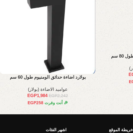
80 سم
ر)
E
بولارد اضاءة حدائق الومنيوم طول 60 سم
E
عواميد الاضاءة (بولار)
EGP
1,984
EGP
2,242
🎉 أنت وفرت
258
EGP
خريطة الموقع
اشهر الفئات