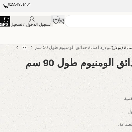
01554951484
تسجيل الدخول / تسجيل
0
GP
اءة (بولار)
بولارد اضاءة حدائق الومنيوم طول 90 سم
ق الومنيوم طول 90 سم
كمية
ول