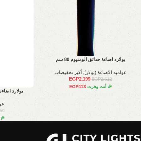
بولارد اضاءة حدائق الومنيوم 80 سم
عواميد الاضاءة (بولار)
,
أكبر تخفيضات
EGP
2,199
EGP
2,612
🎉 أنت وفرت
413
EGP
بولارد اضاءة 
عوا
050
🎉