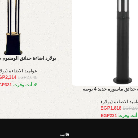
بولارد اضاءة حدائق الومنيوم طول 
عواميد الاضاءة (بولا
GP
2,314
EGP
2,645
🎉 أنت وفرت
331
GP
حدائق ماسوره حديد 4 بوصه
ميد الاضاءة (بولار)
EGP
1,818
EGP
2,
 أنت وفرت
231
EGP
قائمة