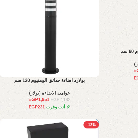
سم
ر)
E
E
بولارد اضاءة حدائق الومنيوم 120 سم
عواميد الاضاءة (بولار)
EGP
1,951
EGP
2,182
🎉 أنت وفرت
231
EGP
-12%