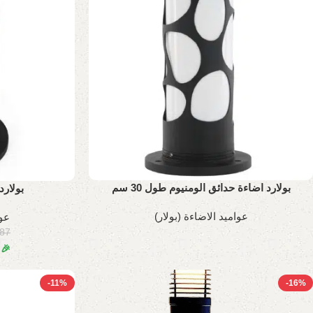
بولارد اضاءة حدائق الومنيوم طول 30 سم
بولارد
عواميد الاضاءة (بولار)
عوا
587
🎉
-11%
-16%