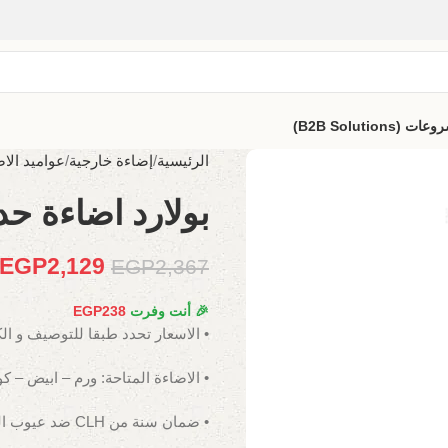
B2B Solutio)
الرئيسية
إضاءة خارجية
عواميد الاض
بولارد اضاءة حدائ
EGP
2,129
EGP
2,367
🎉 أنت وفرت
238
EGP
• الاسعار تحدد طبقا للتوصيف و ال
• الاضاءة المتاحة: ورم – ابيض – ك
• ضمان سنة من CLH ضد عيوب الصناعة.