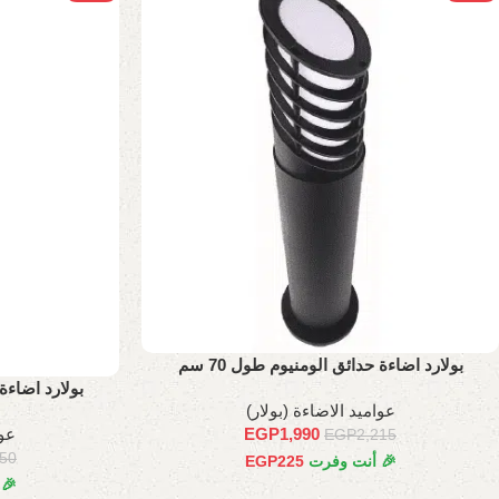
بولارد اضاءة حدائق الومنيوم طول 70 سم
بولارد اضاءة 
عواميد الاضاءة (بولار)
عوا
EGP
1,990
EGP
2,215
050
🎉 أنت وفرت
225
EGP
🎉