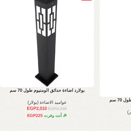
بولارد اضاءة حدائق الومنيوم طول 70 سم
70 سم
عواميد الاضاءة (بولار)
EGP
2,010
EGP
2,235
ر)
🎉 أنت وفرت
225
EGP