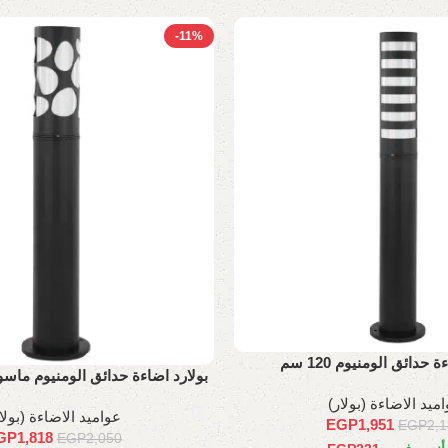
-11%
 حدائق الومنيوم 120 سم
90 سم
ميد الاضاءة (بولار)
عواميد الاضاءة (بولا
EGP
1,951
EGP
2,
GP
1,818
EGP
2,050