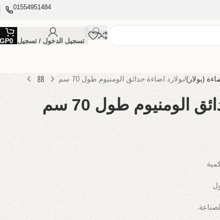
01554951484
تسجيل الدخول / تسجيل
0
GP
اءة (بولار)
بولارد اضاءة حدائق الومنيوم طول 70 سم
ق الومنيوم طول 70 سم
كمية
ول