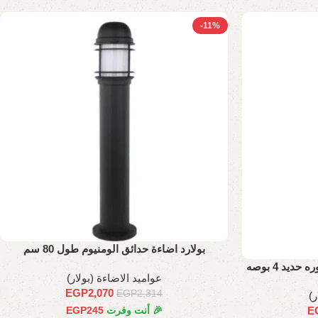
-11%
بولارد اضاءة حدائق الومنيوم طول 80 سم
بولارد اضاءة حدائق الومنيوم ماسوره حديد 4 بوصه
عواميد الاضاءة (بولار)
EGP
2,070
EGP
2,314
ر)
E
🎉 أنت وفرت
245
EGP