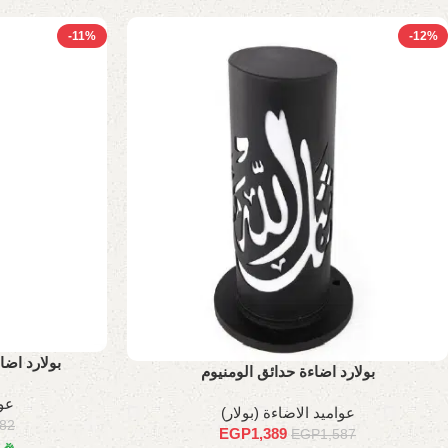
-11%
-12%
بولارد اضاءة
بولارد اضاءة حدائق الومنيوم
عوا
عواميد الاضاءة (بولار)
182
EGP
1,389
EGP
1,587