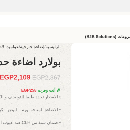
B2B Solutio)
الرئيسية
إضاءة خارجية
عواميد الاض
بولارد اضاءة حدائ
EGP
2,109
EGP
2,367
🎉 أنت وفرت
258
EGP
• الاسعار تحدد طبقا للتوصيف و ال
• الاضاءة المتاحة: ورم – ابيض – ك
• ضمان سنة من CLH ضد عيوب الصناعة.