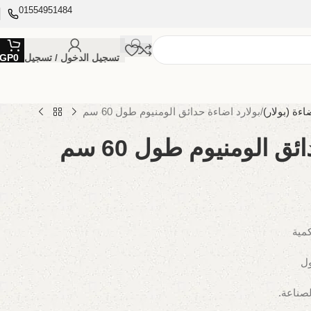
01554951484
تسجيل الدخول / تسجيل
0
GP
اءة (بولار)
بولارد اضاءة حدائق الومنيوم طول 60 سم
ق الومنيوم طول 60 سم
كمية
ول