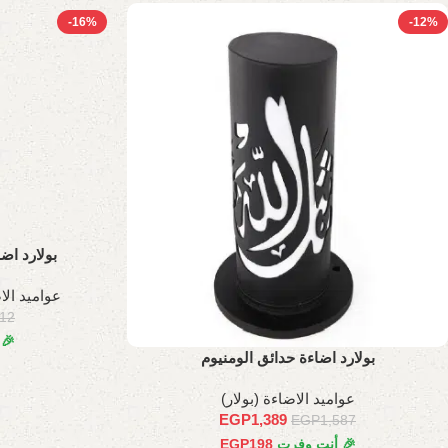
-16%
-12%
بولارد اضاء
عواميد الاض
612
🎉
بولارد اضاءة حدائق الومنيوم
عواميد الاضاءة (بولار)
EGP
1,389
EGP
1,587
🎉 أنت وفرت
198
EGP