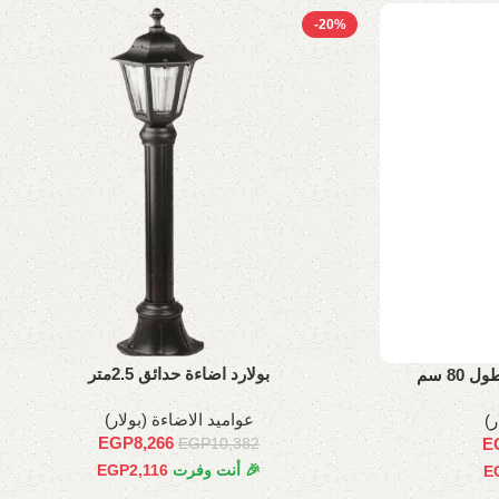
-20%
بولارد اضاءة حدائق 2.5متر
80 سم
عواميد الاضاءة (بولار)
ر)
EGP
8,266
E
EGP
10,382
🎉 أنت وفرت
2,116
EGP
E