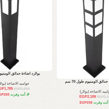
بولارد اضاءة حدائق الومنيوم 80 
حدائق الومنيوم طول 70 سم
عواميد الاضاءة (بولا
GP
1,785
EGP
2,050
ميد الاضاءة (بولار)
🎉 أنت وفرت
265
GP
EGP
2,109
EGP
2,
 أنت وفرت
258
EGP