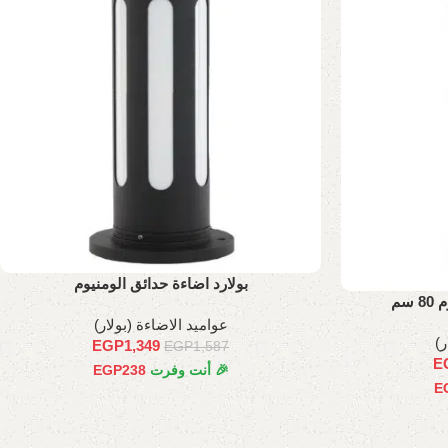
بولارد اضاءة حدائق الومنيوم
سم
عواميد الاضاءة (بولار)
ر)
EGP
1,349
EGP
1,587
E
🎉 أنت وفرت
238
EGP
E