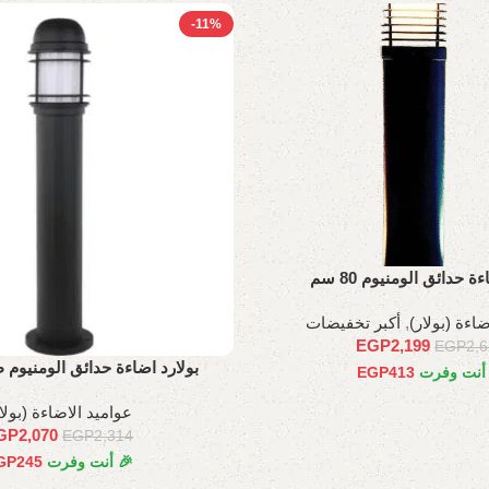
-11%
ة حدائق الومنيوم 80 سم
اءة (بولار)
,
أكبر تخفيضات
EGP
2,199
EGP
2,
بولارد اضاءة حدائق الومنيوم طول 
 أنت وفرت
413
EGP
عواميد الاضاءة (بولا
GP
2,070
EGP
2,314
🎉 أنت وفرت
245
GP