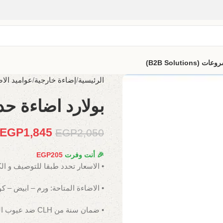
B2B Solutio)
الرئيسية
إضاءة خارجية
عواميد الاض
بولارد اضاءة حدائ
EGP
1,845
EGP
2,050
🎉 أنت وفرت
205
EGP
• الاسعار تحدد طبقا للتوصيف و ال
• الاضاءة المتاحة: ورم – ابيض – ك
• ضمان سنة من CLH ضد عيوب الصناعة.