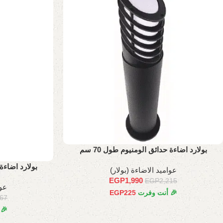
بولارد اضاءة حدائق الومنيوم طول 70 سم
بولارد اضاءة 
عواميد الاضاءة (بولار)
EGP
1,990
EGP
2,215
عوا
🎉 أنت وفرت
225
EGP
367
🎉