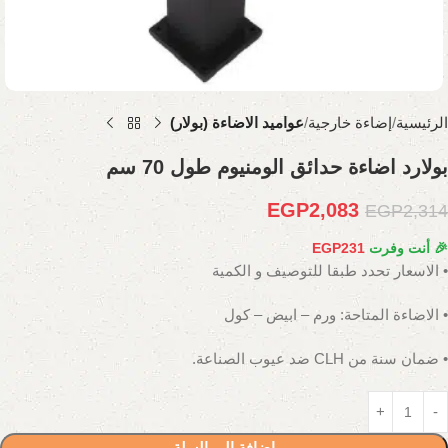
الرئيسية
إضاءة خارجية
عواميد الاضاءة (بولار)
بولارد اضاءة حدائق الومنيوم طول 70 سم
EGP
2,083
EGP
2,314
🎉 أنت وفرت
231
EGP
• الاسعار تحدد طبقا للتوصيف و الكمية
• الاضاءة المتاحة: ورم – ابيض – كول
• ضمان سنة من CLH ضد عيوب الصناعة.
إضافة إلى السلة