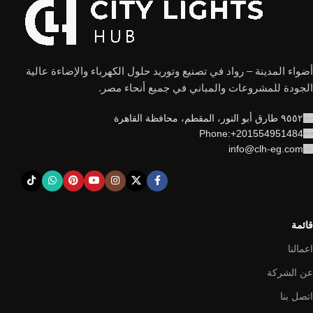
أضواء المدينة – رواد في تصنيع وتوريد حلول الكهرباء والإضاءة عالية
الجودة للمشروعات والمباني في جميع أنحاء مصر.
٩٥٥٢ طارق أبو النور، المقطم، محافظة القاهرة
Phone:+201554951484
info@clh-eg.com
قائمة
اعمالنا
عن الشركة
اتصل بنا