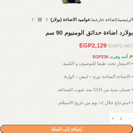
الرئيسية
إضاءة خارجية
عواميد الاضاءة (بولار)
بولارد اضاءة حدائق الومنيوم 90 سم
EGP
2,129
EGP
2,367
🎉 أنت وفرت
238
EGP
• الاسعار تحدد طبقا للتوصيف و الكمية
• الاضاءة المتاحة: ورم – ابيض – كولa
• ضمان سنة من CLH ضد عيوب الصناعة.
• استرجاع خلال ١٤ يوم من تاريخ الاستلام.
إضافة إلى السلة