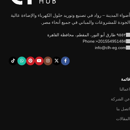
أضواء المدينة – رواد في تصنيع وتوريد حلول الكهرباء والإضاءة عالية
الجودة للمشروعات والمباني في جميع أنحاء مصر.
٩٥٥٢ طارق أبو النور، المقطم، محافظة القاهرة
Phone:+201554951484
info@clh-eg.com
قائمة
اعمالنا
عن الشركة
اتصل بنا
المقالات