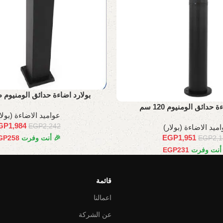
بولارد اضاءة حدائق الومنيوم طول 
 حدائق الومنيوم 120 سم
عواميد الاضاءة (بولا
GP
1,984
EGP
2,242
ميد الاضاءة (بولار)
EGP
1,951
🎉 أنت وفرت
258
GP
EGP
2,
 أنت وفرت
231
EGP
قائمة
اعمالنا
عن الشركة