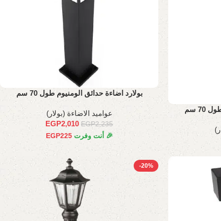
بولارد اضاءة حدائق الومنيوم طول 70 سم
70 سم
عواميد الاضاءة (بولار)
EGP
2,010
EGP
2,235
ر)
🎉 أنت وفرت
225
EGP
-20%