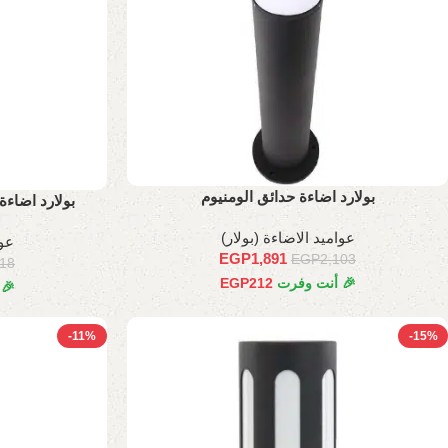
بولارد اضاءة حدائق الومنيوم
بولارد اضاءة 
عواميد الاضاءة (بولار)
عوا
EGP
1,891
EGP
2,103
918
🎉 أنت وفرت
212
EGP
🎉
-11%
-15%