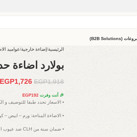
B2B Solutio)
الرئيسية
إضاءة خارجية
عواميد الاض
بولارد اضاءة حدائق
EGP
1,726
EGP
1,918
🎉 أنت وفرت
192
EGP
• الاسعار تحدد طبقا للتوصيف و ال
• الاضاءة المتاحة: ورم – ابيض – ك
• ضمان سنة من CLH ضد عيوب الصناعة.