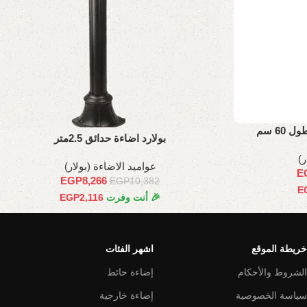
60 سم
بولارد اضاءة حدائق 2.5متر
ر)
عواميد الاضاءة (بولار)
E
EGP
8,266
EGP
10,382
E
🎉 أنت وفرت
2,116
EGP
خريطة الموقع
اشهر الفئات
الشروط والأحكام
إضاءة حائط
سياسة الخصوصية
إضاءة خارجية