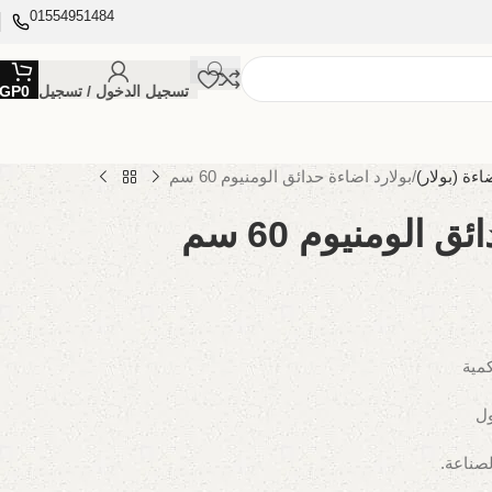
01554951484
تسجيل الدخول / تسجيل
0
GP
اءة (بولار)
بولارد اضاءة حدائق الومنيوم 60 سم
 الومنيوم 60 سم
كمية
ول