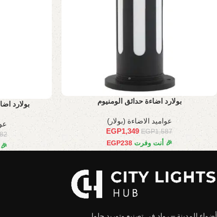
بولارد اضاءة حدائق الومنيوم
بولارد اضاءة
عواميد الاضاءة (بولار)
عوا
EGP
1,349
EGP
1,587
182
🎉 أنت وفرت
238
EGP
🎉
أضواء المدينة – رواد في تصنيع وتوريد حلول