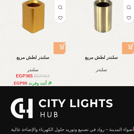
سلندر لطش مربع
سلندر لطش مربع
سلندر
سلندر
EGP
365
EGP
463
🎉 أنت وفرت
98
EGP
أضواء المدينة – رواد في تصنيع وتوريد حلول الكهرباء والإضاءة عالية