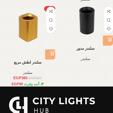
-21%
سلندر مدور
سلندر
سلندر لطش مربع
سلندر
EGP
365
EGP
463
🎉 أنت وفرت
98
EGP