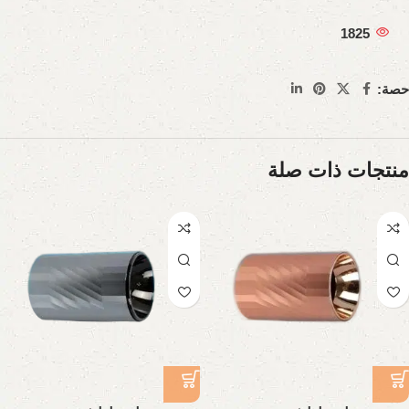
1825
حصة:
منتجات ذات صلة