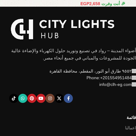
🎉 أنت وفرت
2,658
EGP
أضواء المدينة – رواد في تصنيع وتوريد حلول الكهرباء والإضاءة عالية
الجودة للمشروعات والمباني في جميع أنحاء مصر.
٩٥٥٢ طارق أبو النور، المقطم، محافظة القاهرة
Phone:+201554951484
info@clh-eg.com
قائمة
اعمالنا