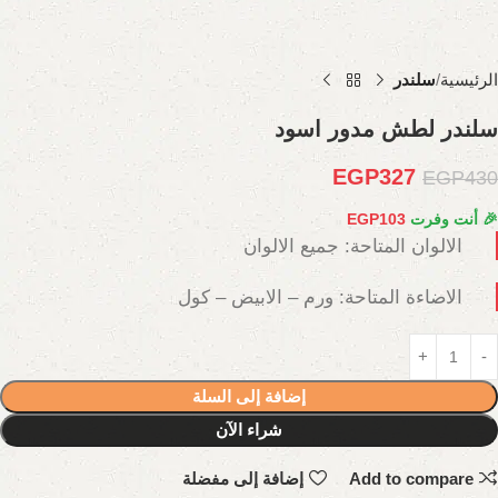
الرئيسية
سلندر
سلندر لطش مدور اسود
EGP
327
EGP
430
🎉 أنت وفرت
103
EGP
الالوان المتاحة: جميع الالوان
الاضاءة المتاحة: ورم – الابيض – كول
إضافة إلى السلة
شراء الآن
Add to compare
إضافة إلى مفضلة