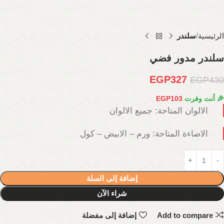
الرئيسية
سلندر
سلندر مدور فضي
EGP
327
EGP
430
🎉 أنت وفرت
103
EGP
الالوان المتاحة: جميع الالوان
الاضاءة المتاحة: ورم – الابيض – كول
إضافة إلى السلة
شراء الآن
Add to compare
إضافة إلى مفضلة