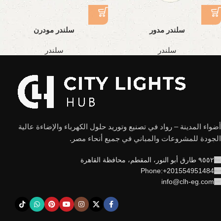
سلندر مدور
سلندر مودرن
سلندر
سلندر
أضواء المدينة – رواد في تصنيع وتوريد حلول الكهرباء والإضاءة عالية
الجودة للمشروعات والمباني في جميع أنحاء مصر.
٩٥٥٢ طارق أبو النور، المقطم، محافظة القاهرة
Phone:+201554951484
info@clh-eg.com