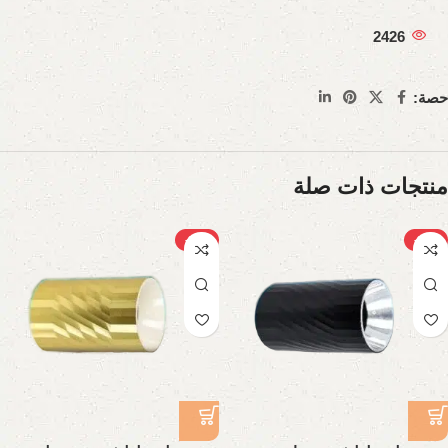
2426
حصة:
منتجات ذات صلة
-24%
-24%