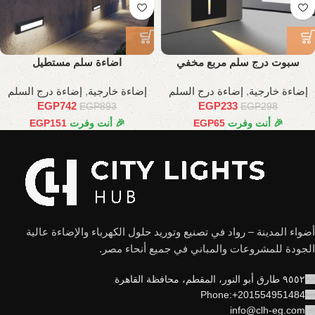
سبوت درج سلم مربع مخفي
اضاءة سلم مستطيل
إضاءة خارجية
,
إضاءة درج السلم
إضاءة خارجية
,
إضاءة درج السلم
EGP
742
EGP
233
EGP
893
EGP
298
🎉 أنت وفرت
65
EGP
🎉 أنت وفرت
151
EGP
أضواء المدينة – رواد في تصنيع وتوريد حلول الكهرباء والإضاءة عالية
الجودة للمشروعات والمباني في جميع أنحاء مصر.
٩٥٥٢ طارق أبو النور، المقطم، محافظة القاهرة
Phone:+201554951484
info@clh-eg.com