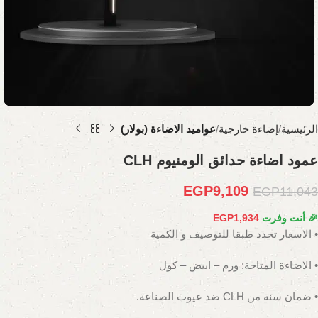
الرئيسية
إضاءة خارجية
عواميد الاضاءة (بولار)
عمود اضاءة حدائق الومنيوم CLH
EGP
9,109
EGP
11,043
🎉 أنت وفرت
1,934
EGP
• الاسعار تحدد طبقا للتوصيف و الكمية
• الاضاءة المتاحة: ورم – ابيض – كول
• ضمان سنة من CLH ضد عيوب الصناعة.