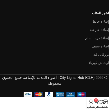
اشهر الفئات
إضاءة حائط
إضاءة خارجية
إضاءة درج السلم
إضاءة سقف
بروفايل ليد
اوشاش كهرباء
© 2026
City Lights Hub (CLH) | أضواء المدينة للإضاءة
. جميع الحقوق
محفوظة
0
متجر
مفضلة
عربة
حسابي