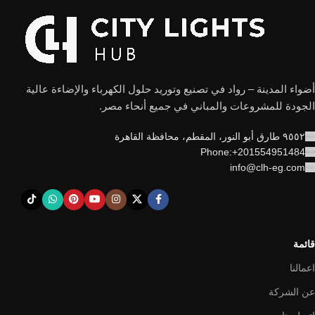
أضواء المدينة – رواد في تصنيع وتوريد حلول الكهرباء والإضاءة عالية
الجودة للمشروعات والمباني في جميع أنحاء مصر.
٩٥٥٢ طارق أبو النور، المقطم، محافظة القاهرة
Phone:+201554951484
info@clh-eg.com
قائمة
اعمالنا
عن الشركة