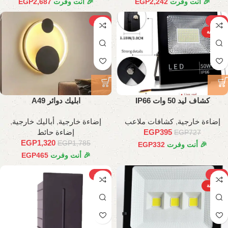
🎉 أنت وفرت
2,242
EGP
🎉 أنت وفرت
2,687
EGP
-26%
-46%
الساخنة
كشاف ليد 50 وات IP66
ابليك دوائر A49
إضاءة خارجية
,
كشافات ملاعب
إضاءة خارجية
,
أباليك خارجية
,
395
EGP
إضاءة حائط
EGP
727
EGP
1,320
EGP
1,785
🎉 أنت وفرت
332
EGP
🎉 أنت وفرت
465
EGP
-26%
-29%
الساخنة