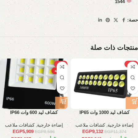
1544
حصة:
منتجات ذات صلة
-31%
-20%
الساخنة
كشاف ليد 1000 وات IP65
كشاف ليد 600 وات IP66
إضاءة خارجية
,
كشافات ملاعب
إضاءة خارجية
,
كشافات ملاعب
EGP
5,909
EGP
9,132
EGP
8,596
EGP
11,374