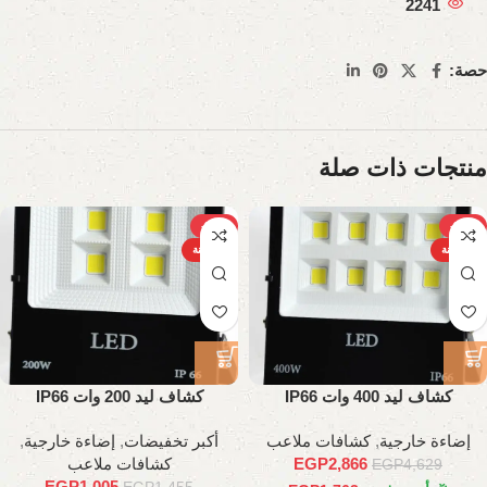
2241
حصة:
منتجات ذات صلة
-31%
-38%
الساخنة
الساخنة
كشاف ليد 400 وات IP66
كشاف ليد 200 وات IP66
إضاءة خارجية
,
كشافات ملاعب
أكبر تخفيضات
,
إضاءة خارجية
,
2,866
EGP
كشافات ملاعب
EGP
4,629
EGP
1,005