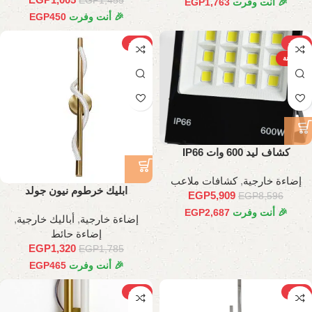
EGP
1,455
🎉 أنت وفرت
1,763
EGP
🎉 أنت وفرت
450
EGP
-26%
-31%
الساخنة
كشاف ليد 600 وات IP66
إضاءة خارجية
,
كشافات ملاعب
ابليك خرطوم نيون جولد
EGP
5,909
EGP
8,596
🎉 أنت وفرت
2,687
EGP
إضاءة خارجية
,
أباليك خارجية
,
إضاءة حائط
EGP
1,320
EGP
1,785
🎉 أنت وفرت
465
EGP
-30%
-23%