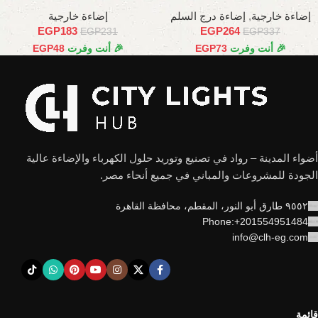
إضاءة خارجية
,
إضاءة درج السلم
إضاءة خارجية
EGP
183
EGP
264
EGP
231
EGP
337
🎉 أنت وفرت
73
EGP
🎉 أنت وفرت
48
EGP
أضواء المدينة – رواد في تصنيع وتوريد حلول الكهرباء والإضاءة عالية
الجودة للمشروعات والمباني في جميع أنحاء مصر.
٩٥٥٢ طارق أبو النور، المقطم، محافظة القاهرة
Phone:+201554951484
info@clh-eg.com
قائمة