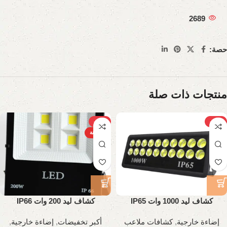
2689
حصة:
منتجات ذات صلة
-31%
-20%
الساخنة
كشاف ليد 1000 وات IP65
كشاف ليد 200 وات IP66
إضاءة خارجية
,
كشافات ملاعب
أكبر تخفيضات
,
إضاءة خارجية
,