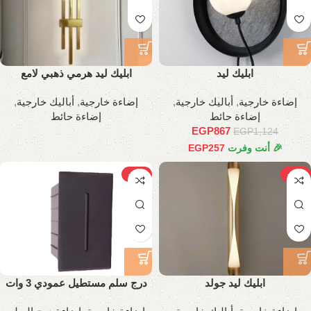
ابليك ليد
ابليك ليد هرمي ذهبي لامع
إضاءة خارجية
,
أباليك خارجية
,
إضاءة خارجية
,
أباليك خارجية
,
إضاءة حائط
إضاءة حائط
EGP
867
EGP
1,124
🎉 أنت وفرت
257
EGP
-26%
-26%
ابليك ليد جولد
درج سلم مستطيل عمودي 3 وات