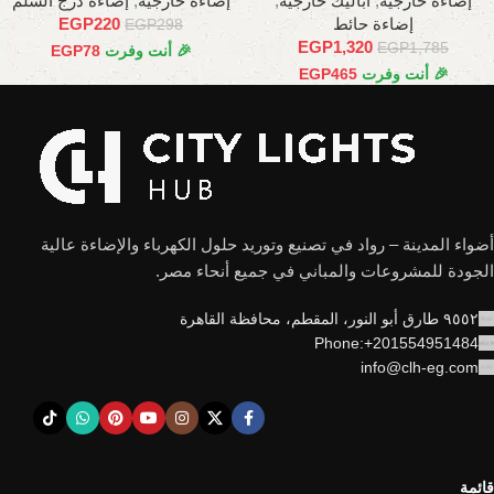
إضاءة خارجية
,
أباليك خارجية
,
إضاءة خارجية
,
إضاءة درج السلم
إضاءة حائط
220
EGP
EGP
298
EGP
1,320
EGP
1,785
🎉 أنت وفرت
78
EGP
🎉 أنت وفرت
465
EGP
أضواء المدينة – رواد في تصنيع وتوريد حلول الكهرباء والإضاءة عالية
الجودة للمشروعات والمباني في جميع أنحاء مصر.
٩٥٥٢ طارق أبو النور، المقطم، محافظة القاهرة
Phone:+201554951484
info@clh-eg.com
قائمة