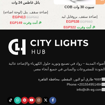
بانل غاطس 24 وات
سبوت 30 وات COB
إضاءة سقف
,
بنل (لوحة اضاءه)
إضاءة سقف
,
بروفايل ليد
EGP
413
EGP
562
EGP
538
EGP
860
🎉 أنت وفرت
149
EGP
🎉 أنت وفرت
322
EGP
أضواء المدينة – رواد في تصنيع وتوريد حلول الكهرباء والإضاءة عالية
الجودة للمشروعات والمباني في جميع أنحاء مصر.
٩٥٥٢ طارق أبو النور، المقطم، محافظة القاهرة
Phone:+201554951484
info@clh-eg.com