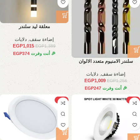
معلقة ليد سلندر
إضاءة سقف
,
دلايات
EGP
1,015
EGP
1,389
🎉 أنت وفرت
374
EGP
سلندر الامنيوم متعدد الالوان
إضاءة سقف
,
دلايات
EGP
1,009
EGP
1,256
🎉 أنت وفرت
247
EGP
-27%
-37%