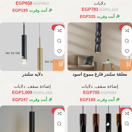
دلايات
658
EGP
EGP
853
EGP
783
EGP
1,118
🎉 أنت وفرت
195
EGP
🎉 أنت وفرت
335
EGP
-20%
-21%
معلقة سلندر فارغ مموج اسود
دلايه سلندر
إضاءة سقف
,
دلايات
إضاءة سقف
,
دلايات
EGP
1,009
EGP
705
EGP
1,256
EGP
893
🎉 أنت وفرت
188
EGP
🎉 أنت وفرت
247
EGP
-27%
-20%