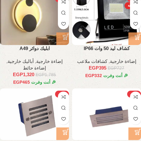
الساخنة
كشاف ليد 50 وات IP66
ابليك دوائر A49
إضاءة خارجية
,
كشافات ملاعب
إضاءة خارجية
,
أباليك خارجية
,
395
EGP
إضاءة حائط
EGP
727
EGP
1,320
EGP
1,785
🎉 أنت وفرت
332
EGP
🎉 أنت وفرت
465
EGP
-21%
-22%