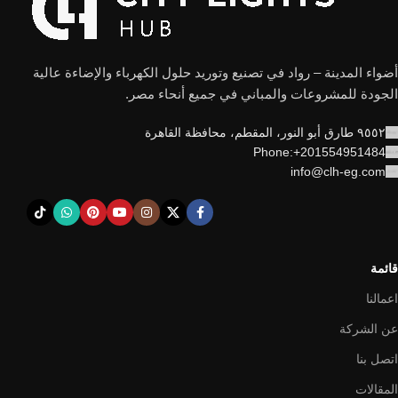
أضواء المدينة – رواد في تصنيع وتوريد حلول الكهرباء والإضاءة عالية
الجودة للمشروعات والمباني في جميع أنحاء مصر.
٩٥٥٢ طارق أبو النور، المقطم، محافظة القاهرة
Phone:+201554951484
info@clh-eg.com
قائمة
اعمالنا
عن الشركة
اتصل بنا
المقالات