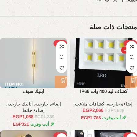
منتجات ذات صلة
-23%
-38%
الساخنة
كشاف ليد 400 وات IP66
ابليك سيف
إضاءة خارجية
,
كشافات ملاعب
إضاءة خارجية
,
أباليك خارجية
,
2,866
EGP
إضاءة حائط
EGP
4,629
EGP
1,068
EGP
1,389
🎉 أنت وفرت
1,763
EGP
🎉 أنت وفرت
321
EGP
-26%
-46%