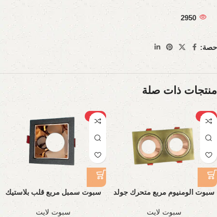
2950
حصة:
منتجات ذات صلة
-28%
-27%
سبوت الومنيوم مربع متحرك جولد
سبوت سمبل مربع قلب بلاستيك
ثنائي
سبوت لايت
سبوت لايت