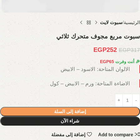
الرئيسية
سبوت لايت
سبوت مربع مجوف متحرك ثلاثي
EGP
252
EGP
317
🎉 أنت وفرت
65
EGP
الالوان المتاحة: الاسود – الابيض
الاضاءة المتاحة: ورم – الابيض – كول
إضافة إلى السلة
شراء الآن
Add to compare
إضافة إلى مفضلة