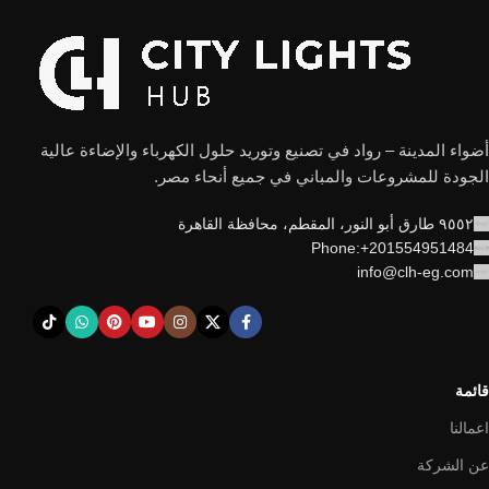
أضواء المدينة – رواد في تصنيع وتوريد حلول الكهرباء والإضاءة عالية
الجودة للمشروعات والمباني في جميع أنحاء مصر.
٩٥٥٢ طارق أبو النور، المقطم، محافظة القاهرة
Phone:+201554951484
info@clh-eg.com
قائمة
اعمالنا
عن الشركة