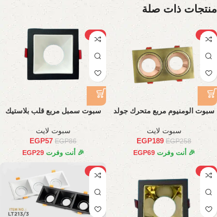
منتجات ذات صلة
-34%
-27%
سبوت الومنيوم مربع متحرك جولد
سبوت سمبل مربع قلب بلاستيك
ثنائي
سبوت لايت
سبوت لايت
EGP
57
EGP
189
EGP
86
EGP
258
🎉 أنت وفرت
69
EGP
🎉 أنت وفرت
29
EGP
-21%
-28%