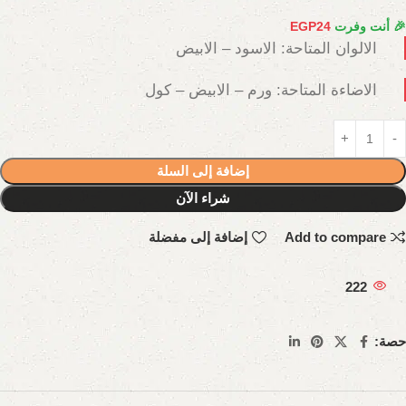
🎉 أنت وفرت
24
EGP
الالوان المتاحة: الاسود – الابيض
الاضاءة المتاحة: ورم – الابيض – كول
إضافة إلى السلة
شراء الآن
Add to compare
إضافة إلى مفضلة
222
حصة: