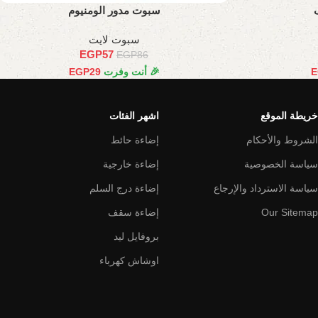
سبوت مدور الومنيوم
سبوت لايت
EGP
57
EGP
86
E
🎉 أنت وفرت
29
EGP
خريطة الموقع
اشهر الفئات
الشروط والأحكام
إضاءة حائط
سياسة الخصوصية
إضاءة خارجية
سياسة الاسترداد والإرجاع
إضاءة درج السلم
Our Sitemap
إضاءة سقف
بروفايل ليد
اوشاش كهرباء