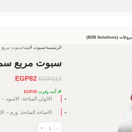
B2B Solutio)
الرئيسية
سبوت لايت
سبوت مربع 
سبوت مربع سم
EGP
82
EGP
112
🎉 أنت وفرت
30
EGP
الالوان المتاحة: الاسود – 
الاضاءة المتاحة: ورم – ال