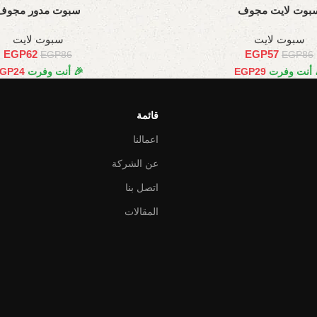
بوت لايت مجوف
سبوت مدور مجوف
سبوت لايت
سبوت لايت
EGP
62
EGP
57
EGP
86
EGP
86
 أنت وفرت
29
EGP
🎉 أنت وفرت
24
GP
قائمة
اعمالنا
عن الشركة
اتصل بنا
المقالات