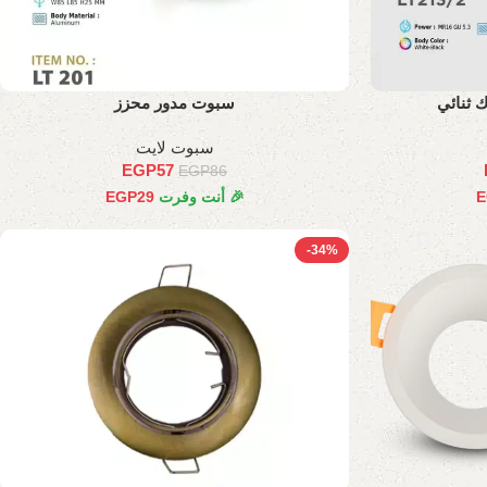
 ثنائي
سبوت مدور محزز
سبوت لايت
EGP
57
EGP
86
E
🎉 أنت وفرت
29
EGP
-34%