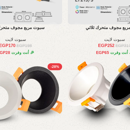
بع مجوف متحرك ثلاثي
سبوت مربع مجوف متحرك
سبوت لايت
سبوت لايت
EGP
170
EGP
252
EGP
198
EGP
31
 أنت وفرت
65
EGP
🎉 أنت وفرت
28
GP
-28%