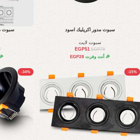
سبوت مدور اكريليك اسود
سبوت مر
سبوت لايت
EGP
51
7
EGP
79
🎉 أنت وفرت
28
EGP
🎉
-34%
-15%