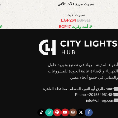
سبوت مربع فلات ثلاثي
س
سبوت لايت
EGP
264
EGP
311
🎉 أنت وفرت
47
EGP
🎉
أضواء المدينة – رواد في تصنيع وتوريد حلول
الكهرباء والإضاءة عالية الجودة للمشروعات
والمباني في جميع أنحاء مصر.
٩٥٥٢ طارق أبو النور، المقطم، محافظة القاهرة
Phone:+201554951484
info@clh-eg.com