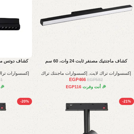
كشاف ماجنتيك مصنفر ثابت 24 وات، 60 سم
كشاف دوتس متحر
إكسسوارات تراك لايت
,
إكسسوارات ماجنتك تراك
إكسسوارات تراك
EGP
466
31
EGP
582
🎉 أنت وفرت
116
EGP
🎉
-20%
-21%