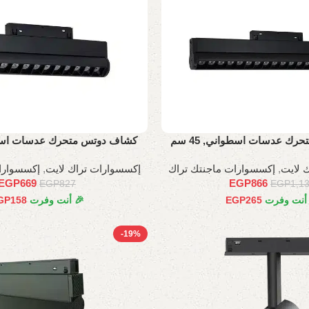
ك عدسات اسطواني, 45 سم
كشاف دوتس متحرك عدسات اسطواني
 لايت
,
إكسسوارات ماجنتك تراك
إكسسوارات تراك لايت
,
إكسسوارا
EGP
669
EGP
866
EGP
827
EGP
1,1
 أنت وفرت
265
EGP
🎉 أنت وفرت
158
GP
-19%