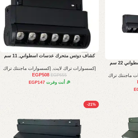
كشاف دوتس متحرك عدسات اسطواني, 11 سم
 22 سم
إكسسوارات تراك لايت
,
إكسسوارات ماجنتك تراك
EGP
508
ت ماجنتك تراك
EGP
655
🎉 أنت وفرت
147
EGP
E
-21%