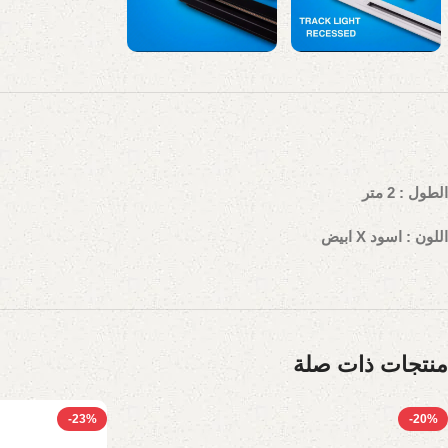
الطول : 2 متر
اللون : اسود X ابيض
منتجات ذات صلة
-23%
-20%