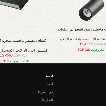
اجنتك اسود اسطواني, 10وات
تك تراك
,
إكسسوارات تراك لايت
كشاف مصنفر ماجنتيك متحرك12وات، 22 سم
EGP
556
EGP
69
 أنت وفرت
138
EGP
إكسسوارات تراك لايت
,
إكسسوارا
EGP
568
EGP
701
🎉 أنت وفرت
133
GP
قائمة
اعمالنا
عن الشركة
اتصل بنا