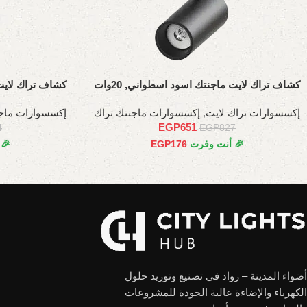
كشاف تراك لايت ماجنتك اسود اسطواني, 20وات
كشاف تراك لايت م
إكسسوارات تراك لايت
,
إكسسوارات ماجنتك تراك
إكسسوارات ماجن
EGP
651
4
EGP
827
🎉 أنت وفرت
176
EGP
🎉
أضواء المدينة – رواد في تصنيع وتوريد حلول
الكهرباء والإضاءة عالية الجودة للمشروعات