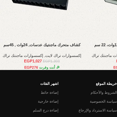
كشاف متحرك ماجنتيك عدسات, 24وات , 45سم
ت ماجنتك تراك
إكسسوارات تراك لايت
,
إكسسوارات ماجنتك تراك
EGP
1,027
EGP
1,303
E
🎉 أنت وفرت
276
EGP
خريطة الموقع
اشهر الفئات
الشروط والأحكام
إضاءة حائط
سياسة الخصوصية
إضاءة خارجية
سياسة الاسترداد والإرجاع
إضاءة درج السلم