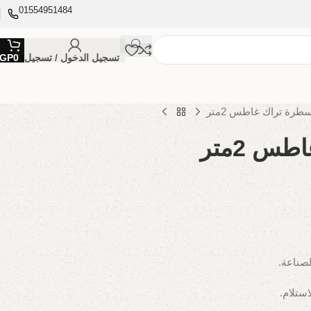
01554951484
تسجيل الدخول / تسجيل
0
GP
طرة تراك غاطس 2متر
س 2متر