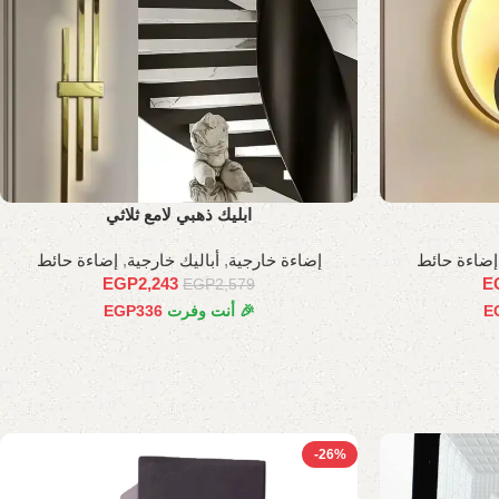
ابليك ذهبي لامع ثلاثي
إضاءة حائط
إضاءة خارجية
,
أباليك خارجية
,
إضاءة حائط
EGP
2,243
E
EGP
2,579
E
🎉 أنت وفرت
336
EGP
-26%