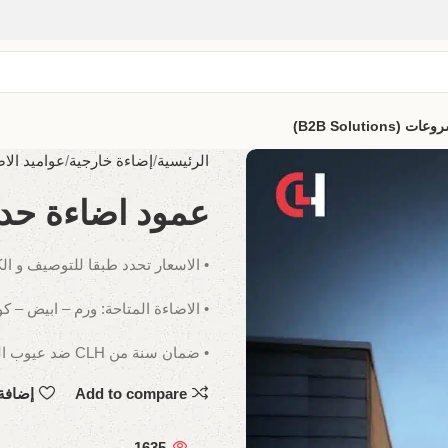
B2B Solutio)
الرئيسية
إضاءة خارجية
عواميد الاض
عمود اضاءة حدائق ا
• الاسعار تحدد طبقا للتوصيف و ال
• الاضاءة المتاحة: ورم – ابيض – ك
• ضمان سنة من CLH ضد عيوب الصناعة.
Add to compare
إضافة
1635