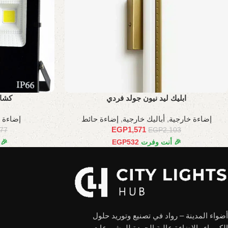
ابليك ليد نيون جولد فردي
كشاف ليد
إضاءة خارجية
,
أباليك خارجية
,
إضاءة حائط
إضاءة 
EGP
1,571
777
EGP
2,103
🎉 أنت وفرت
532
EGP
🎉
أضواء المدينة – رواد في تصنيع وتوريد حلول
الكهرباء والإضاءة عالية الجودة للمشروعات