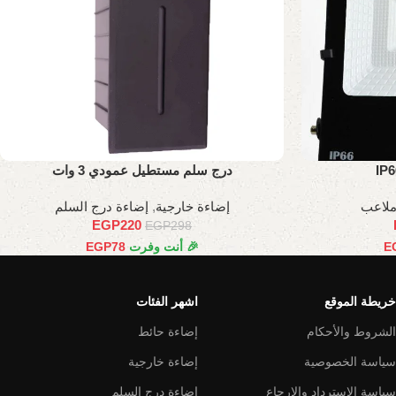
درج سلم مستطيل عمودي 3 وات
ملاعب
إضاءة خارجية
,
إضاءة درج السلم
EGP
220
EGP
298
E
🎉 أنت وفرت
78
EGP
خريطة الموقع
اشهر الفئات
الشروط والأحكام
إضاءة حائط
سياسة الخصوصية
إضاءة خارجية
سياسة الاسترداد والإرجاع
إضاءة درج السلم