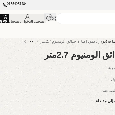
01554951484
تسجيل الدخول / تسجيل
0
GP
اءة (بولار)
عمود اضاءة حدائق الومنيوم 2.7متر
لومنيوم 2.7متر
كمية
ول
 إلى مفضلة