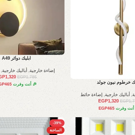
ابليك دوائر A49
إضاءة خارجية
,
أباليك خارجية
,
GP
1,320
EGP
1,785
يك خرطوم نيون جولد
🎉 أنت وفرت
465
GP
ة
,
أباليك خارجية
,
إضاءة حائط
EGP
1,320
EGP
1,
 أنت وفرت
465
EGP
-39%
الساخنة