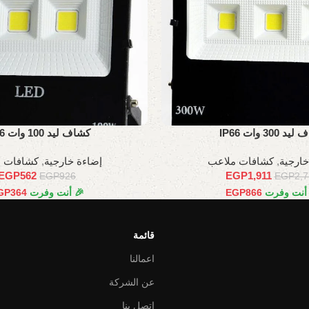
 300 وات IP66
كشاف ليد 100 وات IP66
خارجية
,
كشافات ملاعب
إضاءة خارجية
,
كشافات 
EGP
562
EGP
1,911
EGP
926
EGP
2,
 أنت وفرت
866
EGP
🎉 أنت وفرت
364
GP
قائمة
اعمالنا
عن الشركة
اتصل بنا