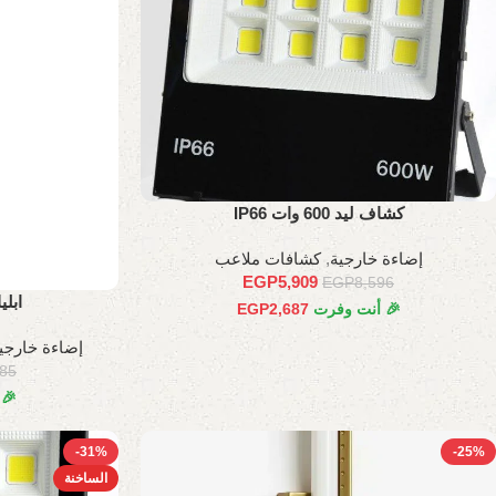
كشاف ليد 600 وات IP66
إضاءة خارجية
,
كشافات ملاعب
EGP
5,909
EGP
8,596
ابل
🎉 أنت وفرت
2,687
EGP
إضاءة خارجي
785
🎉
-31%
-25%
الساخنة