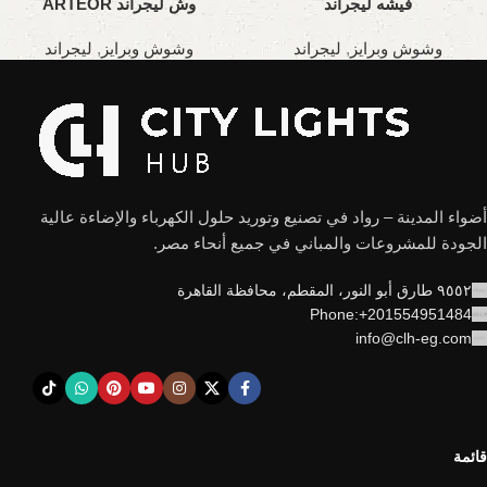
فيشه ليجراند
وش ليجراند ARTEOR
وشوش وبرايز
,
ليجراند
وشوش وبرايز
,
ليجراند
أضواء المدينة – رواد في تصنيع وتوريد حلول الكهرباء والإضاءة عالية
الجودة للمشروعات والمباني في جميع أنحاء مصر.
٩٥٥٢ طارق أبو النور، المقطم، محافظة القاهرة
Phone:+201554951484
info@clh-eg.com
قائمة