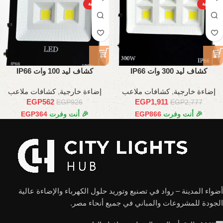
الساخنة
الساخنة
كشاف ليد 300 وات IP66
كشاف ليد 100 وات IP66
إضاءة خارجية
,
كشافات ملاعب
إضاءة خارجية
,
كشافات ملاعب
EGP
562
EGP
1,911
EGP
926
EGP
2,777
🎉 أنت وفرت
866
EGP
🎉 أنت وفرت
364
EGP
أضواء المدينة – رواد في تصنيع وتوريد حلول الكهرباء والإضاءة عالية
الجودة للمشروعات والمباني في جميع أنحاء مصر.