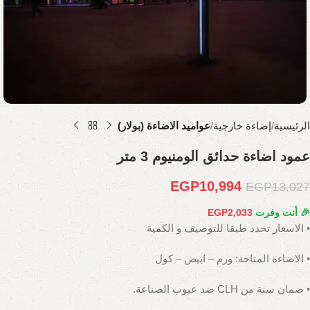
الرئيسية
إضاءة خارجية
عواميد الاضاءة (بولار)
عمود اضاءة حدائق الومنيوم 3 متر
EGP
10,994
EGP
13,027
🎉 أنت وفرت
2,033
EGP
• الاسعار تحدد طبقا للتوصيف و الكمية
• الاضاءة المتاحة: ورم – ابيض – كول
• ضمان سنة من CLH ضد عيوب الصناعة.