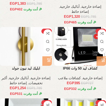
EGP
1,383
EGP
1,785
إضاءة خارجية
,
أباليك خارجية
,
🎉 أنت وفرت
402
EGP
إضاءة حائط
EGP
1,320
EGP
1,785
🎉 أنت وفرت
465
EGP
-30%
-46%
الساخنة
كشاف ليد 50 وات IP66
ابليك ليد نيون جولد
إضاءة خارجية
,
كشافات ملاعب
إضاءة خارجية
,
أباليك خارجية
,
أكبر
395
EGP
تخفيضات
,
إضاءة حائط
EGP
727
EGP
1,254
EGP
1,785
🎉 أنت وفرت
332
EGP
🎉 أنت وفرت
531
EGP
-39%
-31%