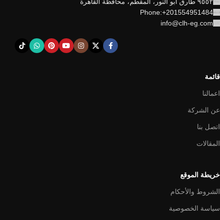
٩٥٥٢ طارق أبو النور، المقطم، محافظة القاهرة
Phone:+201554951484
info@clh-eg.com
قائمة
اعمالنا
عن الشركة
اتصل بنا
المقالات
خريطة الموقع
الشروط والأحكام
سياسة الخصوصية