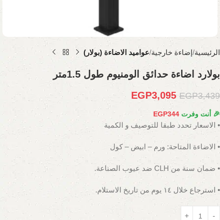
الرئيسية
إضاءة خارجية
عواميد الاضاءة (بولار)
بولارد اضاءة حدائق الومنيوم طول 1.5متر
EGP
3,095
EGP
3,439
🎉 أنت وفرت
344
EGP
• الاسعار تحدد طبقا للتوصيف و الكمية
• الاضاءة المتاحة: ورم – ابيض – كول
• ضمان سنة من CLH ضد عيوب الصناعة.
• استرجاع خلال ١٤ يوم من تاريخ الاستلام.