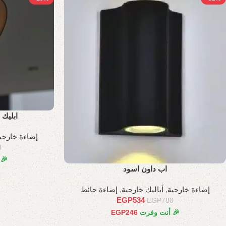
ابليك
إضاءة خارجي
3
🎉
اب داون اسود
إضاءة خارجية
,
أباليك خارجية
,
إضاءة حائط
EGP
534
EGP
780
🎉 أنت وفرت
246
EGP