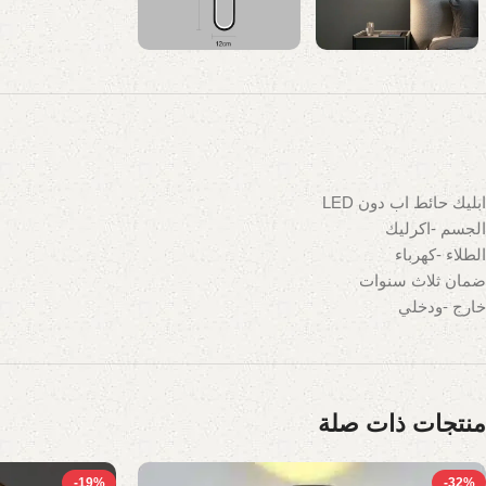
ابليك حائط اب دون LED
الجسم -اكرليك
الطلاء -كهرباء
ضمان ثلاث سنوات
خارج -ودخلي
منتجات ذات صلة
-19%
-32%