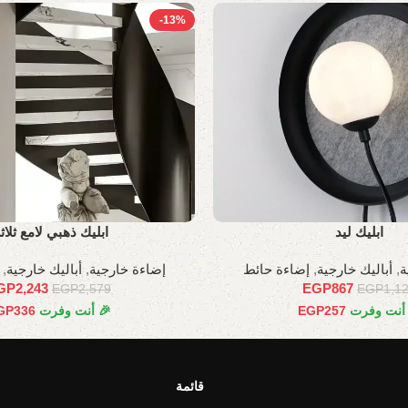
-13%
ابليك ليد
ابليك ذهبي لامع ثلاث
ة
,
أباليك خارجية
,
إضاءة حائط
إضاءة خارجية
,
أباليك خارجية
,
GP
2,243
EGP
867
EGP
2,579
EGP
1,1
 أنت وفرت
257
EGP
🎉 أنت وفرت
336
GP
قائمة