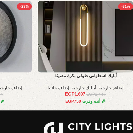
-23%
-31%
أبليك اسطواني طولي بكرة مضيئة
إضاءة خارجية
,
أباليك خارجية
,
إضاءة حائط
إضاءة خارجي
EGP
1,697
24
EGP
2,447
🎉 أنت وفرت
750
EGP
🎉