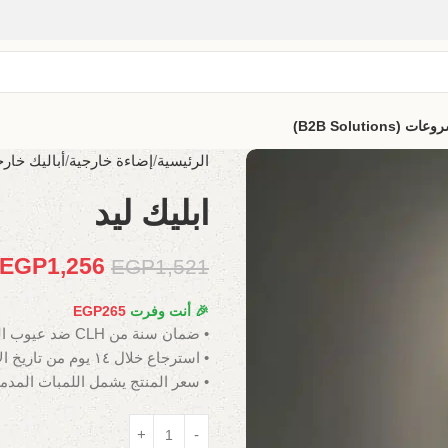
B2B Solutio)
الرئيسية
إضاءة خارجية
أباليك خارج
ابليك ليد
EGP
1,256
EGP
1,521
🎉 أنت وفرت
265
EGP
• ضمان سنة من CLH ضد عيوب الصناعة.
• استرجاع خلال ١٤ يوم من تاريخ الاستلام.
• سعر المنتج يشمل اللمبات المدم