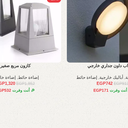
 اب داون جداري خارجي
كازون مربع صغير
ة
,
أباليك خارجية
,
إضاءة حائط
إضاءة حائط
,
إضاءة خا
GP
1,320
EGP
742
EGP
1,852
EGP
91
 أنت وفرت
171
EGP
🎉 أنت وفرت
532
GP