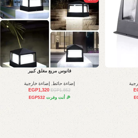
فانوس مربع مغلق كبير
رجية
إضاءة حائط
,
إضاءة خارجية
EGP
1,320
E
EGP
1,852
E
🎉 أنت وفرت
532
EGP