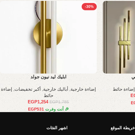
-30%
ي
ابليك ليد نيون جولد
إضاءة حائط
إضاءة خارجية
,
أباليك خارجية
,
أكبر تخفيضات
,
إضاءة
E
حائط
EGP
1,254
EGP
1,785
E
🎉 أنت وفرت
531
EGP
خريطة الموقع
اشهر الفئات