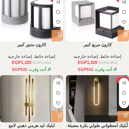
كازون مربع كبير
كازون مدور كبير
إضاءة حائط
,
إضاءة خارجية
إضاءة حائط
,
إضاءة خارجية
EGP
1,320
EGP
1,320
EGP
1,852
EGP
1,852
🎉 أنت وفرت
532
EGP
🎉 أنت وفرت
532
EGP
-31%
أبليك اسطواني طولي بكرة مضيئة
ابليك ليد هرمي ذهبي لامع