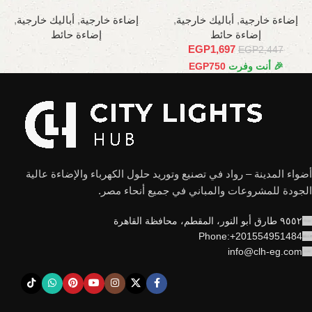
إضاءة خارجية
,
أباليك خارجية
,
إضاءة خارجية
,
أباليك خارجية
,
إضاءة حائط
إضاءة حائط
EGP
1,697
EGP
2,447
🎉 أنت وفرت
750
EGP
أضواء المدينة – رواد في تصنيع وتوريد حلول الكهرباء والإضاءة عالية
الجودة للمشروعات والمباني في جميع أنحاء مصر.
٩٥٥٢ طارق أبو النور، المقطم، محافظة القاهرة
Phone:+201554951484
info@clh-eg.com