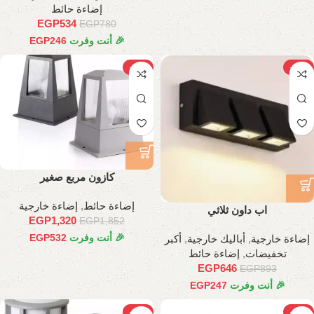
إضاءة حائط
EGP
534
EGP
780
🎉 أنت وفرت
246
EGP
-29%
-28%
كازون مربع صغير
إضاءة حائط
,
إضاءة خارجية
اب داون ثلاثي
EGP
1,320
EGP
1,852
🎉 أنت وفرت
532
EGP
إضاءة خارجية
,
أباليك خارجية
,
أكبر
تخفيضات
,
إضاءة حائط
EGP
646
EGP
893
🎉 أنت وفرت
247
EGP
-29%
-29%