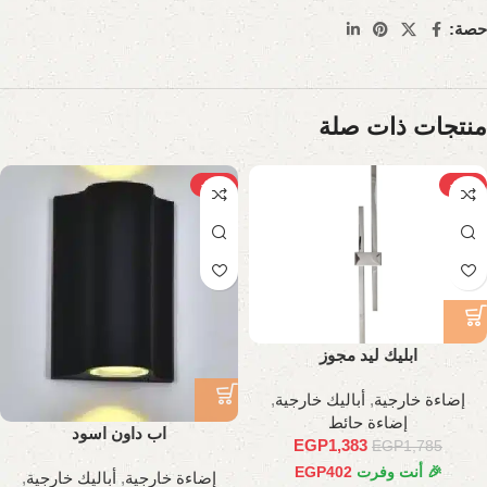
حصة:
منتجات ذات صلة
-32%
-23%
ابليك ليد مجوز
إضاءة خارجية
,
أباليك خارجية
,
إضاءة حائط
اب داون اسود
EGP
1,383
EGP
1,785
🎉 أنت وفرت
402
EGP
إضاءة خارجية
,
أباليك خارجية
,