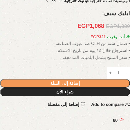
الرئيسية
إضاءة خارجية
أباليك خارجية
ابليك سيف
EGP
1,068
EGP
1,389
🎉 أنت وفرت
321
EGP
• ضمان سنة من CLH ضد عيوب الصناعة.
• استرجاع خلال ١٤ يوم من تاريخ الاستلام.
• سعر المنتج يشمل اللمبات المدمجة.
إضافة إلى السلة
شراء الآن
Add to compare
إضافة إلى مفضلة
60