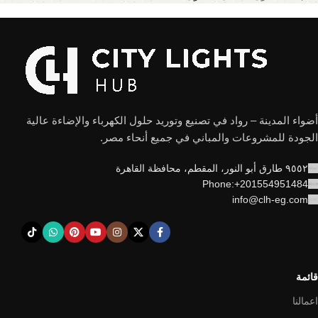
أضواء المدينة – رواد في تصنيع وتوريد حلول الكهرباء والإضاءة عالية
الجودة للمشروعات والمباني في جميع أنحاء مصر.
٩٥٥٢ طارق أبو النور، المقطم، محافظة القاهرة
Phone:+201554951484
info@clh-eg.com
قائمة
اعمالنا