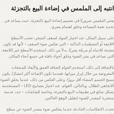
انتبه إلى الملمس في إضاءة البيع بالتجزئة
يعتبر الملمس ضروريًا في تصميم إضاءة البيع بالتجزئة، حيث يساعد في
تحديد نغمة المساحة وخلق اهتمام بصري.
على سبيل المثال، عند اختيار المواد لسقف المتجر، تجنب الأسطح
اللامعة أو التشطيبات الداكنة – التي تعكس ضوء السقف – لأنها قد تكون
مشتتة للانتباه أو مربكة بصريًا. بدلاً من ذلك، استخدم الأسطح غير اللامعة،
التي تساعد في نشر الضوء وخلق أجواء دافئة في جميع أنحاء المكان.
بالإضافة إلى ذلك، استخدم القوام لإضافة العمق والأبعاد للمنتجات
المعروضة من خلال إبراز ميزاتها. فعندما تكون الإضاءة أكثر انتشارًا، يكون
نسيج الجسم المضاء أقل بروزًا. وعلى العكس من ذلك، عندما يخلق الضوء
الاتجاهي الظلال، وبالتالي، القوام. عند اختيار مصابيح LED – المستخدمة
بشكل شائع في تطبيقات البيع بالتجزئة، وخاصة للشاشات – حدد عدسة
منتشرة كمصدر للضوء لتقليل الوهج العاكس.
تحدث الانعكاسات الخادعة عندما ينعكس ضوء مصدر الضوء عن سطح