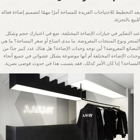
يعد التخطيط للاحتياجات الفريدة للمساحة أمرًا مهمًا لتصميم إضاءة فعالة
للبيع بالتجزئة.
عند التفكير في خيارات الإضاءة المختلفة، ضع في اعتبارك حجم وشكل
المتجر ونوع المنتجات المعروضة. ما مدى اتساع أو صغر المساحة؟ ما هي
البضائع المعروضة؟ أين توجد وحدات الإضاءة؟ هل هناك عدد كبير جدًا من
وحدات الإضاءة المختلفة أم أنها موضوعة بشكل عشوائي في جميع أنحاء
المساحة؟ إذا كان الأمر كذلك، فقد يتسبب هذا في حدوث فوضى بصرية.