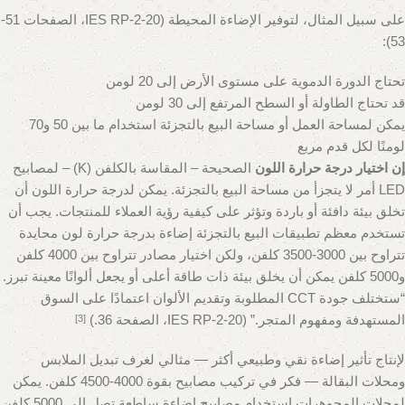
على سبيل المثال، لتوفير الإضاءة المحيطة (IES RP-2-20، الصفحات 51-
53):
تحتاج الدورة الدموية على مستوى الأرض إلى 20 لومن
قد تحتاج الطاولة أو السطح المرتفع إلى 30 لومن
يمكن لمساحة العمل أو مساحة البيع بالتجزئة استخدام ما بين 50 و70
لومنًا لكل قدم مربع
إن اختيار درجة حرارة اللون
الصحيحة – المقاسة بالكلفن (K) – لمصابيح
LED أمر لا يتجزأ من مساحة البيع بالتجزئة. يمكن لدرجة حرارة اللون أن
تخلق بيئة دافئة أو باردة وتؤثر على كيفية رؤية العملاء للمنتجات. يجب أن
تستخدم معظم تطبيقات البيع بالتجزئة إضاءة بدرجة حرارة لون محايدة
تتراوح بين 3000-3500 كلفن، ولكن اختيار مصادر تتراوح بين 4000 كلفن
و5000 كلفن يمكن أن يخلق بيئة ذات طاقة أعلى أو يجعل ألوانًا معينة تبرز.
“ستختلف جودة CCT المطلوبة وتقديم الألوان اعتمادًا على السوق
المستهدفة ومفهوم المتجر.” (IES RP-2-20، الصفحة 36.)
[3]
لإنتاج تأثير إضاءة نقي وطبيعي أكثر — مثالي لغرف تبديل الملابس
ومحلات البقالة — فكر في تركيب مصابيح بقوة 4000-4500 كلفن. يمكن
لمحلات المجوهرات استخدام مصابيح إضاءة ساطعة تصل إلى 5000 كلفن