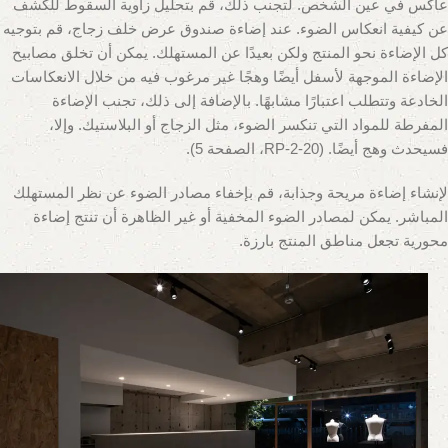
عاكس في عين الشخص. لتجنب ذلك، قم بتحليل زاوية السقوط للكشف
عن كيفية انعكاس الضوء. عند إضاءة صندوق عرض خلف زجاج، قم بتوجيه
كل الإضاءة نحو المنتج ولكن بعيدًا عن المستهلك. يمكن أن تخلق مصابيح
الإضاءة الموجهة لأسفل أيضًا وهجًا غير مرغوب فيه من خلال الانعكاسات
الخادعة وتتطلب اعتبارًا مشابهًا. بالإضافة إلى ذلك، تجنب الإضاءة
المفرطة للمواد التي تنكسر الضوء، مثل الزجاج أو البلاستيك. وإلا،
فسيحدث وهج أيضًا. (RP-2-20، الصفحة 5).
لإنشاء إضاءة مريحة وجذابة، قم بإخفاء مصادر الضوء عن نظر المستهلك
المباشر. يمكن لمصادر الضوء المخفية أو غير الظاهرة أن تنتج إضاءة
محورية تجعل مناطق المنتج بارزة.