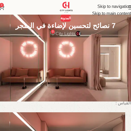
0
Skip to navigation
Skip to main content
المدونة
7 نصائح لتحسين لإضاءة في المتجر
0
City Lights
يمكن أن تساعد الإضاءة المميزة الموضوعة بشكل استراتيجي في جذب
الانتباه إلى عناصر أو عروض معينة، في حين يمكن للإضاءة المحيطة أن
توفر مزاجًا عامًا يجعل المتسوقين يشعرون بالراحة في المكان. من المهم
إيجاد التوازن الصحيح بين إبراز عروض المنتجات وعدم إغراق المتسوقين
بالكثير من الضوء.
على سبيل المثال، يمكنك إضافة إضاءة مسار أكثر سطوعًا لعرض
المنتجات الرئيسية مثل تلك المعروضة للبيع، وإضاءة باهتة، مثل
الشمعدانات المثبتة على الحائط، في المناطق الأقل أهمية مثل غرف
القياس :