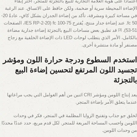
اعتمادًا على هوية العلامة التجارية للبيع بالتجزئة للمتجر، اختر إبقاء
الإضاءة المحيطة سرية أو ضخمة، ولكن حافظ على الاتساق. عند الرغبة
في مساحة كبيرة ومشرقة، تأكد من إضاءة الجدران بشكل كافٍ، عادةً 20-
50 fc. عند إضاءة جدار منتج، يُقترح 75-100 fc (IES RP-2-20، الصفحات
51-53).
قد تطبق بعض مساحات البيع بالتجزئة إضاءة جدارية مضاءة
[3]
بالكامل، الأمر الذي يتطلب لوحات LED ذات الإضاءة الخلفية مع زجاج
مصنفر أو مادة منتشرة أخرى.
استخدم السطوع ودرجة حرارة اللون ومؤشر
تجسيد اللون المرتفع لتحسين إضاءة البيع
بالتجزئة
يعد إنتاج اللومن ومؤشر CRI اثنين من أهم العوامل التي يجب مراعاتها
عندما يتعلق الأمر بإضاءة المتجر.
لخلق جو جذاب وتفتيح الزوايا المظلمة في المتجر، فكر في وحدات
اللومن واحسب المساحة المربعة للمتجر. لكل قدم مربع، حدد عددًا محددًا
من وحدات اللومن.