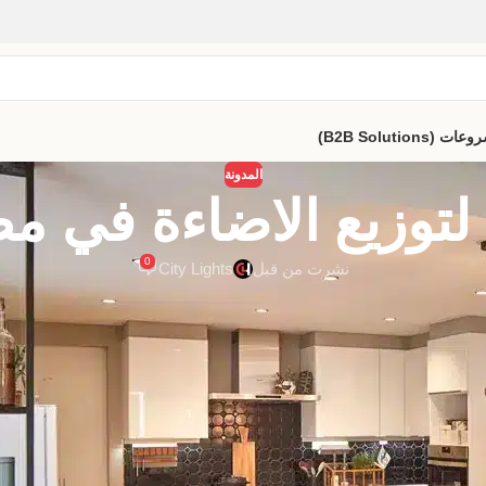
B2B Solutio)
المدونة
لتوزيع الاضاءة في 
0
نشرت من قبل
City Lights
الاضاءة في المطبخ
بشكل جيد يمكن أن يحسن من الرؤية ويجعل العمل فيه أ
ية الجودة والمتنوعة التي تناسب احتياجات
توزيع الاضاءة في المطبخ
بشكل
واء الخزائن وغيرها