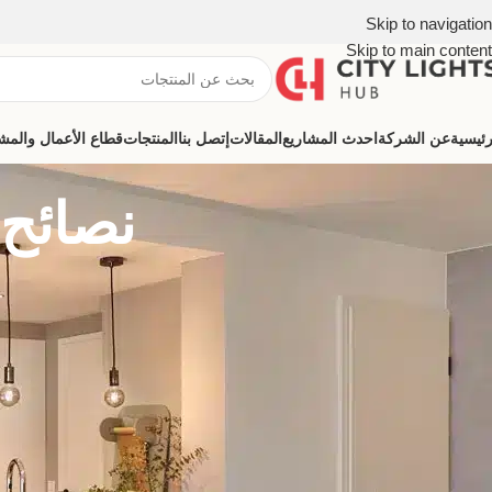
Skip to navigation
Skip to main content
رئيسية
عن الشركة
احدث المشاريع
المقالات
إتصل بنا
المنتجات
قطاع الأعمال والمشروعات (ns
نصائح 
تعد إضاءة المطبخ أمرًا حيويًا لإنجاز المهام بكفاءة وراحة، فمن خلال
توزيع 
مثل نوع الإضاءة المستخدمة وتوزيعها الجيد.
حيث يشتهر متجر بلاك لايت بتقديم مجموعة واسعة من منتجات الإضاءة عال
التصميمات والمساحات، بما في ذلك الأضواء المعلقة، وأضواء السقف، وأض
نصائح توزيع الاضاءة في المطبخ