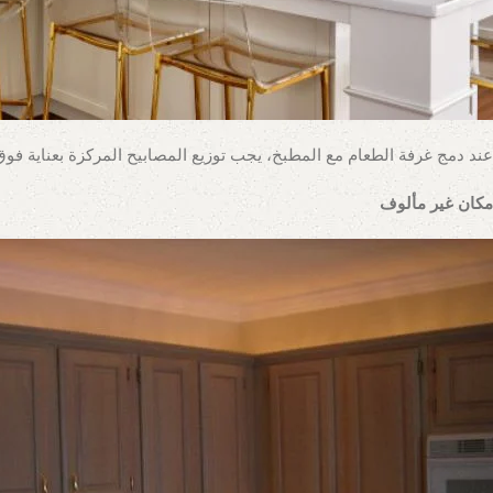
عند دمج غرفة الطعام مع المطبخ، يجب توزيع المصابيح المركزة بعناية فوق
مكان غير مألوف