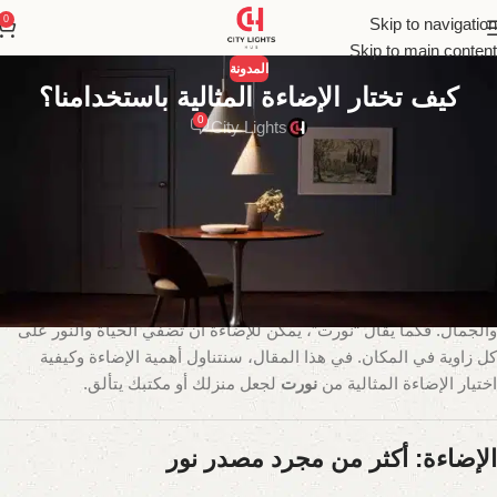
0
Skip to navigation
Skip to main content
المدونة
كيف تختار الإضاءة المثالية باستخدامنا؟
0
City Lights
نورت : كيف تضيف الإضاءة المميزة لجعل
مساحتك تتألق؟
الإضاءة هي عنصر أساسي في أي تصميم داخلي، فهي ليست مجرد
وسيلة للرؤية بل تؤثر بشكل كبير في جو المكان وطابعه. ومن خلال اختيار
الإضاءة المناسبة، يمكننا تحويل أي مكان عادي إلى مساحة تنبض بالحياة
والجمال. فكما يقال “نورت”، يمكن للإضاءة أن تضفي الحياة والنور على
كل زاوية في المكان. في هذا المقال، سنتناول أهمية الإضاءة وكيفية
اختيار الإضاءة المثالية من
نورت
لجعل منزلك أو مكتبك يتألق.
الإضاءة: أكثر من مجرد مصدر نور