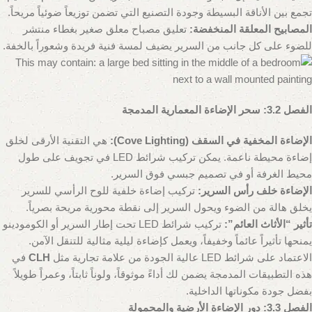
تجمع بين الأناقة البسيطة وجودة التصنيع التي تضمن توزيعاً ضوئياً مريحاً.
المصابيح المعلقة المنخفضة:
تعليق مصباح معلق صغير بغطاء منتشر
للضوء على كل جانب من السرير يضيف لمسة فنية فريدة وشعوراً بالخفة.
الفصل 3.2: سحر الإضاءة المعمارية المدمجة
الإضاءة المخفية في السقف (Cove Lighting):
هي التقنية الأرقى لخلق
إضاءة محيطة ناعمة. يمكن تركيب شرائط LED في تجويف على طول
محيط الغرفة أو في تصميم جبسي فوق السرير.
الإضاءة خلف رأس السرير:
تركيب إضاءة خلفية للوح الرأسي للسرير
يخلق هالة من الضوء ويحول السرير إلى نقطة محورية مريحة بصرياً.
تأثير “الأثاث العائم”:
تركيب شرائط LED تحت إطار السرير أو الكومودينو
يمنحها تأثيراً عائماً وخفيفاً، ويعمل كإضاءة ليلية مثالية للتنقل الآمن.
الاعتماد على شرائط LED عالية الجودة من علامة تجارية مثل
CLH
في
هذه التطبيقات المدمجة يضمن لك أداءً موثوقاً، ولوناً ثابتاً، وعمراً طويلاً
بفضل جودة مكوناتها الداخلية.
الفصل 3.3: دور الإضاءة الأرضية والمحمولة