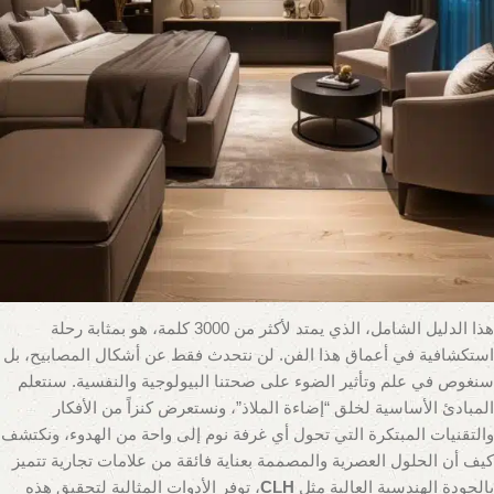
نسعى جاهدين لجعلها مريحة من خلال الأثاث الفاخر والمنسوجات الناعمة،
لكننا كثيراً ما نغفل عن العنصر الأكثر قوة وتأثيراً في تشكيل حالتنا
المزاجية والنفسية: الإضاءة. إن تحقيق “الهدوء والسكينة” في غرفة النوم
ليس مجرد اختيار ألوان طلاء هادئة، بل هو فن دقيق وعلمي في توزيع
الضوء لخلق تجربة حسية تغمرك بالراحة منذ لحظة دخولك.
الإضاءة الخاطئة – ضوء علوي واحد، ساطع، وبارد – يمكن أن تبقي جهازك
العصبي في حالة تأهب، وتعيق قدرة جسمك على الاسترخاء، وتؤثر سلباً
على جودة نومك. أما الإضاءة الصحيحة، فهي التي تحتضنك بتوهجها
الدافئ، وتزيل حواف العالم الخارجي القاسية، وتهيئ عقلك وجسدك
للدخول في حالة من السكون العميق.
هذا الدليل الشامل، الذي يمتد لأكثر من 3000 كلمة، هو بمثابة رحلة
استكشافية في أعماق هذا الفن. لن نتحدث فقط عن أشكال المصابيح، بل
سنغوص في علم وتأثير الضوء على صحتنا البيولوجية والنفسية. سنتعلم
المبادئ الأساسية لخلق “إضاءة الملاذ”، ونستعرض كنزاً من الأفكار
والتقنيات المبتكرة التي تحول أي غرفة نوم إلى واحة من الهدوء، ونكتشف
كيف أن الحلول العصرية والمصممة بعناية فائقة من علامات تجارية تتميز
بالجودة الهندسية العالية مثل
CLH
، توفر الأدوات المثالية لتحقيق هذه