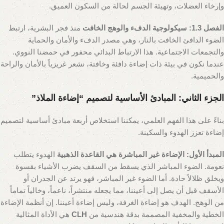
وإرخاء العضلات، وتهيئة الجسم لحالة من السكون العميق.
الفصل 1.3: سيكولوجية الدفء والوهج الخافت
منذ فجر البشرية، ارتبط
الضوء الدافئ الخافت بالنار، وهي مصدر الدفء والأمان والحماية
والتجمعات الاجتماعية. هذا الارتباط البدائي محفور في حمضنا النووي.
عندما نكون في بيئة ذات إضاءة دافئة وخافتة، نشعر غريزياً بالأمان والراحة
والحميمية.
الجزء الثاني: المبادئ الأساسية لتصميم “إضاءة الملاذ”
بناءً على هذا الفهم العلمي، يمكننا استخلاص أربعة مبادئ أساسية لتصميم
إضاءة تعزز الهدوء والسكينة.
المبدأ الأول: الإضاءة غير المباشرة هي القاعدة الذهبية
الهدوء يتطلب
نعومة. الضوء المباشر الذي يسقط من السقف يضرب الأشياء بقسوة
ويخلق ظلالاً حادة. أما الضوء غير المباشر، فهو يرتد عن الجدران أو
الأسقف قبل أن يصل إلى أعيننا، مما يجعله منتشراً، ناعماً، وخالياً تماماً
من الوهج. الهدف هو إضاءة الغرفة، وليس إضاءة أعيننا. إن أنظمة الإضاءة
الخطية والمخفية المصممة بدقة هندسية من
CLH
هي الأداة المثالية