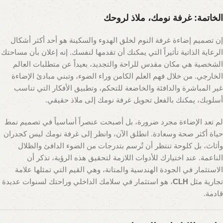
الخاتمة: غرفة نومك، ملاذ لروحك
إن تصميم إضاءة غرفة النوم لخلق الهدوء والسكينة هو أحد أكثر أشكال
الرعاية الذاتية تأثيراً التي يمكنك أن تقدمها لنفسك. إنه إعلان بأن مساحتك
الشخصية هي مكان مقدس للراحة والتجديد، بعيداً عن متطلبات العالم
الخارجي. من خلال فهم العلم الكامن وراء الضوء، وتبني مبادئ الإضاءة
غير المباشرة والدافئة والخاضعة للتحكم، وتطبيق الأفكار التي تناسب
أسلوبك، يمكنك بالفعل تحويل غرفة نومك إلى ملاذ حقيقي.
لم تعد الإضاءة مجرد ضرورة، بل أصبحت عنصراً أساسياً في تصميم نمط
حياة أكثر صحة وسعادة. انطلق الآن، وانظر إلى غرفة نومك ليس كجدران
وأثاث، بل كلوحة تنتظر أن تُرسم بتدرجات من الضوء الدافئ والظلال
الناعمة. عند اختيارك للأدوات اللازمة لتحقيق هذه الرؤية، تذكر أن
الاستثمار في الجودة الهندسية والمتانة، وهي القيم التي تمثلها علامة
تجارية مثل
CLH
، هو استثمار في سلامك الداخلي وراحتك لسنوات عديدة
قادمة.