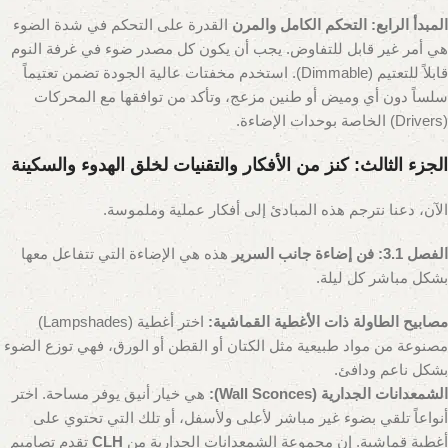
المبدأ الرابع: التحكم الكامل والمرن
القدرة على التحكم في شدة الضوء
هي أمر غير قابل للتفاوض. يجب أن يكون كل مصدر ضوء في غرفة النوم
قابلاً للتعتيم (Dimmable). استخدم مخفتات عالية الجودة تضمن تعتيماً
سلساً دون أي وميض أو طنين مزعج، وتأكد من توافقها مع المحركات
(Drivers) الخاصة بوحدات الإضاءة.
الجزء الثالث: كنز من الأفكار والتقنيات لخلق الهدوء والسكينة
الآن، دعنا نترجم هذه المبادئ إلى أفكار عملية وملموسة.
الفصل 3.1: فن إضاءة جانب السرير
هذه هي الإضاءة التي تتفاعل معها
بشكل مباشر كل ليلة.
مصابيح الطاولة ذات الأغطية القماشية:
اختر أغطية (Lampshades)
مصنوعة من مواد طبيعية مثل الكتان أو القطن أو الورق، فهي توزع الضوء
بشكل ناعم ودافئ.
الشمعدانات الجدارية (Wall Sconces):
هي خيار أنيق يوفر مساحة. اختر
أنواعاً تلقي بضوء غير مباشر لأعلى ولأسفل، أو تلك التي تحتوي على
أغطية قماشية. إن مجموعة الشمعدانات الجدارية من
CLH
تقدم تصاميم