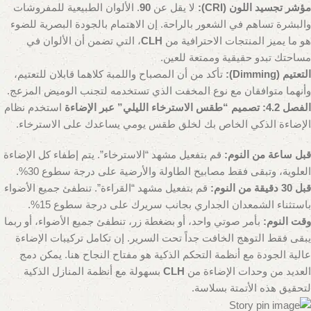
مؤشر تجسيد اللون (CRI):
لا يقل عن
90
. الألوان الطبيعية للمفروشات
والبشرة تساهم في الشعور بالراحة. إن الاهتمام بالجودة البصرية للضوء
هو ما يميز المنتجات الاحترافية من
CLH
، التي تضمن أن الألوان في
مساحتك تبدو حقيقية وممتعة للعين.
التعتيم (Dimming):
تأكد من أن المصباح واللمبة كلاهما قابلان للتعتيم،
وأنهما متوافقان مع نوع المخفت الذي تستخدمه لتجنب الوميض المزعج.
الفصل 4.2: تصميم “طقس الاسترخاء الليلي” عبر الإضاءة
استخدم نظام
الإضاءة الذكي الخاص بك لخلق طقس يومي يساعدك على الاسترخاء.
قبل ساعة من النوم:
قم بتفعيل مشهد “الاسترخاء”. يتم إطفاء كل الإضاءة
العلوية، وتبقى فقط مصابيح الطاولة والأرضية على درجة سطوع 30%.
قبل 30 دقيقة من النوم:
قم بتفعيل مشهد “القراءة”. تنطفئ جميع الأضواء
باستثناء الشمعدان الجداري بجانب سريرك على درجة سطوع 15%.
وقت النوم:
بأمر صوتي واحد، أو بضغطة زر، تنطفئ جميع الأضواء، أو ربما
يبقى فقط التوهج الخافت جداً تحت السرير. إن تكامل تركيبات الإضاءة
عالية الجودة مع أنظمة التحكم الذكية هو مفتاح النجاح هنا. يمكن دمج
العديد من وحدات الإضاءة من
CLH
بسهولة مع أنظمة المنازل الذكية
لتحقيق هذه الأتمتة بسلاسة.