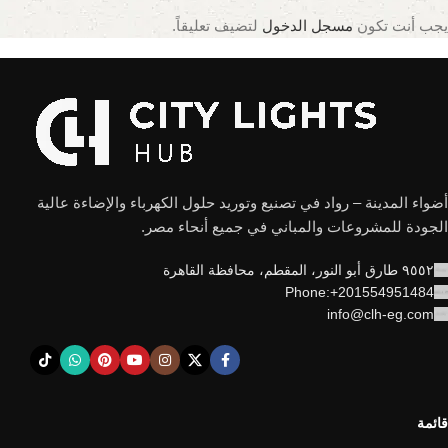
يجب أنت تكون
مسجل الدخول
لتضيف تعليقاً.
أضواء المدينة – رواد في تصنيع وتوريد حلول الكهرباء والإضاءة عالية
الجودة للمشروعات والمباني في جميع أنحاء مصر.
٩٥٥٢ طارق أبو النور، المقطم، محافظة القاهرة
Phone:+201554951484
info@clh-eg.com
قائمة