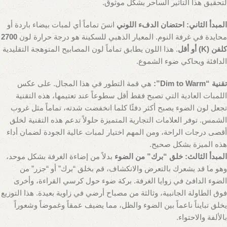
لتحقيق هذا التأثير الساحر بشكل موثوق.
المبدأ الثاني: احتضان الدفء اللوني
انسَ تماماً أي لمبات بيضاء باردة أو
محايدة في غرفة النوم. المعيار الذهبي للسكينة هو درجة حرارة لون
2700
كلفن (K) أو أقل
. هذا اللون يطابق تماماً لون المصابيح المتوهجة التقليدية
الدافئة ويحاكي ضوء الشموع.
تقنية “Dim to Warm”:
هي قمة التطور في هذا المجال. على عكس
اللمبات العادية التي تصبح فقط أقل سطوعاً عند تعتيمها، هذه التقنية
تجعل لون الضوء يصبح أكثر دفئًا كلما انخفضت شدته، تماماً مثل غروب
الشمس. توفر العلامات التجارية المتميزة حلولاً تدعم هذه التقنية لخلق
أقصى درجات الراحة، ومن المهم اختيار لمبات عالية الجودة لضمان أداء
هذه الميزة بشكل صحيح.
المبدأ الثالث: خلق “برك” من الضوء
بدلاً من إضاءة الغرفة بشكل موحد،
وهو ما قد يشعرك بالتعرض والانكشاف، قم بخلق “برك” أو “جزر” من
الضوء الدافئ في زوايا الغرفة. بركة ضوء حول كرسي القراءة، وأخرى
فوق الطاولة الجانبية، وثالثة من مصباح أرضي في زاوية بعيدة. هذا التوزيع
يخلق تبايناً ناعماً بين الضوء والظل، مما يضيف عمقاً وغموضاً وشعوراً
بالألفة والاحتواء.