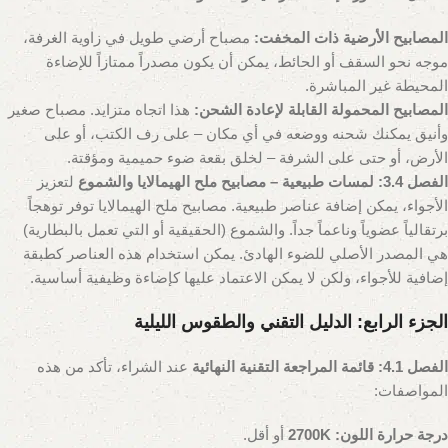
المصابيح الأرضية ذات المخفت:
مصباح أرضي طويل في زاوية الغرفة،
موجه نحو السقف أو الحائط، يمكن أن يكون مصدراً ممتازاً للإضاءة
المحيطة غير المباشرة.
المصابيح المحمولة القابلة لإعادة الشحن:
هذا اتجاه متزايد. مصباح صغير
وأنيق يمكنك شحنه ووضعه في أي مكان – على رف الكتب، أو على
الأرض، أو حتى على الشرفة – لخلق بقعة ضوء حميمية ومؤقتة.
الفصل 3.4: لمسات طبيعية – مصابيح ملح الهيمالايا والشموع
لتعزيز
الأجواء، يمكن إضافة عناصر طبيعية. مصابيح ملح الهيمالايا توفر توهجاً
برتقالياً عضوياً وناعماً جداً. والشموع (الحقيقية أو التي تعمل بالبطارية)
هي المصدر الأصلي للضوء الهادئ. يمكن استخدام هذه العناصر كطبقة
إضافية للأجواء، ولكن لا يمكن الاعتماد عليها كإضاءة وظيفية أساسية.
الجزء الرابع: الدليل التقني والطقوس الليلية
الفصل 4.1: قائمة المراجعة التقنية النهائية
عند الشراء، تأكد من هذه
المواصفات:
درجة حرارة اللون:
2700K
أو أقل.