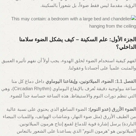
الرؤية، مقدمةً ليس فقط ضوءاً، بل شعوراً بالسكينة.
الجزء الأول: علم السكينة – كيف يشكل الضوء سلامنا
الداخلي؟
لفهم كيفية استخدام الضوء لخلق الهدوء، يجب أولاً أن نفهم تأثيره العميق
والمثبت علمياً على أجسادنا وعقولنا.
الفصل 1.1: الضوء، الميلاتونين، وإيقاعنا اليوماوي
داخل دماغ كل منا
ساعة بيولوجية دقيقة تُعرف بالإيقاع اليوماوي (Circadian Rhythm)، وهي
التي تنظم دورات النوم والاستيقاظ. هذه الساعة حساسة جداً للضوء.
الضوء الأزرق (عدو النوم):
الضوء الساطع الذي يحتوي على نسبة عالية
من الطيف الأزرق (مثل ضوء النهار، وشاشات الهواتف، واللمبات البيضاء
الباردة) يرسل إشارة قوية للدماغ لقمع إنتاج هرمون الميلاتونين.
الميلاتونين هو “هرمون النوم” الذي يساعدنا على الشعور بالنعاس