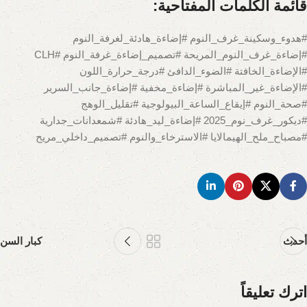
قائمة الكلمات المفتاحية:
#هدوء_وسكينة_غرف_النوم #إضاءة_هادئة_لغرفة_النوم
#إضاءة_غرف_النوم_المريحة #تصميم_إضاءة_غرفة_النوم #CLH
#الإضاءة_الخافتة #الضوء_الدافئ #درجة_حرارة_اللون
#الإضاءة_غير_المباشرة #إضاءة_مخفية #إضاءة_جانب_السرير
#صحة_النوم #إيقاع_الساعة_البيولوجية #تقليل_الوهج
#ديكور_غرف_نوم_2025 #إضاءة_ليد_هادئة #شمعدانات_جدارية
#مصباح_ملح_الهيمالايا #الاسترخاء_والنوم #تصميم_داخلي_مريح
أحدث
كبار السن
اترك تعليقاً