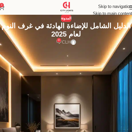
0
Skip to navigation
Skip to main content
المدونة
الدليل الشامل للإضاءة الهادئة في غرف النوم
لعام 2025
0
CLH
اكتشف كيف تحول إضاءة غرف النوم مساحتك إلى واحة من الهدوء
والسكينة. دليلك الشامل لعام 2025 لاستخدام الضوء الدافئ والخافت
لخلق بيئة نوم مثالية تعزز راحتك النفسية.
فن خلق الهدوء والسكينة في غرف النوم عبر
الإضاءة: دليل شامل لتحويل غرفتك إلى ملاذ
شخصي
في خضم تسارع وتيرة الحياة اليومية وضغوطها المستمرة، خاصة في
قلب مدينة حيوية وصاخبة مثل القاهرة الكبرى، لم تعد غرفة النوم مجرد
مكان نلجأ إليه للنوم في نهاية اليوم. لقد أصبحت ضرورة ملحة، ملاذاً
مقدساً، ومساحة شخصية للتعافي واستعادة الصفاء الذهني والروحي.