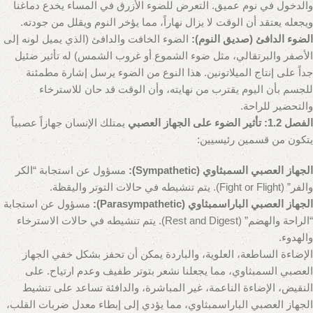
والدخول في نوم عميق. التعرض للضوء الأزرق في المساء يخدع دماغنا
ويجعله يعتقد أن الوقت لا يزال نهاراً، مما يؤخر النوم ويقلل من جودته.
الضوء الدافئ (صديق النوم):
الضوء الخافت والدافئ (الذي يميل لونه إلى
الأصفر والبرتقالي، مثل ضوء الشموع أو غروب الشمس) له تأثير ضئيل
جداً على إنتاج الميلاتونين. هذا النوع من الضوء يرسل إشارة مطمئنة
للجسم بأن اليوم يقترب من نهايته، وأن الوقت قد حان للاسترخاء
والتحضير للراحة.
الفصل 1.2: تأثير الضوء على الجهاز العصبي
يمتلك الإنسان جهازاً عصبياً
يتكون من قسمين رئيسيين:
الجهاز العصبي السمبثاوي (Sympathetic):
مسؤول عن استجابة “الكر
والفر” (Fight or Flight). يتم تنشيطه في حالات التوتر واليقظة.
الجهاز العصبي الباراسمبثاوي (Parasympathetic):
مسؤول عن استجابة
“الراحة والهضم” (Rest and Digest). يتم تنشيطه في حالات الاسترخاء
والهدوء.
الإضاءة الساطعة، العلوية، والباردة يمكن أن تحفز بشكل خفي الجهاز
العصبي السمبثاوي، مما يجعلنا نشعر بتوتر طفيف وعدم ارتياح. على
النقيض، الإضاءة الناعمة، غير المباشرة، والدافئة تساعد على تنشيط
الجهاز العصبي الباراسمبثاوي، مما يؤدي إلى إبطاء معدل ضربات القلب،