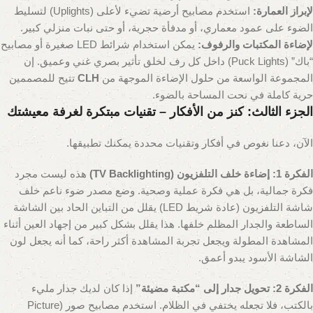
لإبراز العمارة:
استخدم مصابيح أرضية تضيء لأعلى (Uplights) لتسليط
الضوء على عمود معماري، أو مدفأة حجرية، أو حتى نبات منزلي كبير.
لإضاءة المكتبات والرفوف:
يمكن استخدام شرائط LED صغيرة أو مصابيح
“باك” (Puck Lights) داخل كل رف لخلق تأثير بصري غني وعميق. إن
المجموعة الواسعة من حلول الإضاءة الموجهة من
CLH
تتيح للمصممين
حرية كاملة في نحت المساحة بالضوء.
الجزء الثالث: كنز من الأفكار – تقنيات مبتكرة لغرفة معيشتك
الآن، دعنا نغوص في أفكار وتقنيات محددة يمكنك تطبيقها.
الفكرة 1: إضاءة خلف التلفزيون (TV Backlighting)
هذه ليست مجرد
فكرة جمالية، بل هي فكرة عملية وصحية. وضع مصدر ضوء ناعم خلف
شاشة التلفزيون (عادة شريط LED) يقلل من التباين الحاد بين الشاشة
الساطعة والجدار المظلم خلفها. هذا يقلل بشكل كبير من إجهاد العين أثناء
المشاهدة المطولة ويجعل تجربة المشاهدة أكثر راحة، كما أنه يجعل لون
الشاشة الأسود يبدو أعمق.
الفكرة 2: تحويل جدار إلى “مكتبة مضيئة”
إذا كان لديك جدار مليء
بالكتب، فلا تجعله يختفي في الظلام. استخدم مصابيح صور (Picture