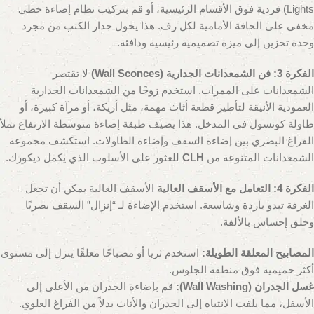
Lights) فردية فوق الأقسام الرئيسية، أو قم بتركيب نظام إضاءة خطي
مخفي على الحافة الأمامية لكل رف. هذا يحول جدار الكتب من مجرد
وحدة تخزين إلى ميزة تصميمية رئيسية ودافئة.
الفكرة 3: فن الشمعدانات الجدارية (Wall Sconces)
لا تقتصر
الشمعدانات على الممرات. استخدم زوجًا من الشمعدانات الجدارية
العمودية الأنيقة لتأطير قطعة أثاث مهمة، مثل أريكة، أو مرآة كبيرة، أو
طاولة كونسول في المدخل. هذا يضيف طبقة إضاءة متوسطة الارتفاع تملأ
الفراغ البصري بين إضاءة السقف وإضاءة الطاولات. استكشف مجموعة
الشمعدانات المتنوعة من
CLH
للعثور على الأسلوب الذي يكمل ديكورك.
الفكرة 4: التعامل مع الأسقف العالية
الأسقف العالية يمكن أن تجعل
الغرفة تبدو باردة وشاسعة. استخدم الإضاءة لـ “إنزال” السقف بصريًا
وخلق إحساس بالألفة.
المصابيح المعلقة الطويلة:
استخدم ثريا أو مصباحًا معلقًا ينزل إلى مستوى
أكثر حميمية فوق منطقة الجلوس.
غسل الجدران (Wall Washing):
قم بإضاءة الجدران من الأعلى إلى
الأسفل، مما يلفت الانتباه إلى الجدران والأثاث بدلاً من الفراغ العلوي.