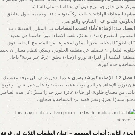
وتركز على خلق جو مريح دون أي انعكاسات على الشاشة.
مشهد المحادثة الهادئة:
يتطلب بركاً ضوئية دافئة وحميمية حول مناطق
الجلوس، تشجع على التقارب والتواصل.
الفصل 1.2: الإضاءة كأداة لتحديد المساحات
في المنازل الحديثة ذات
التصميم المفتوح (Open-Plan)، تلعب الإضاءة دوراً حاسماً في تحديد
“المناطق” المختلفة بصرياً. يمكن لمجموعة من المصابيح المعلقة فوق
طاولة الطعام أن تفصلها عن منطقة الجلوس، ويمكن لنظام مسار أن يحدد
منطقة المكتبة أو القراءة. توزيع الإضاءة يخلق “غرفًا غير مرئية” داخل
مساحة واحدة كبيرة.
الفصل 1.3: الإضاءة كمرشد بصري
عندما يدخل ضيف إلى غرفة معيشتك،
فإن توزيع الإضاءة هو الذي يوجه عينيه. بقعة ضوء على عمل فني، أو توهج
دافئ من مصباح طاولة، أو إضاءة غائرة تبرز جدارًا مميزًا؛ كل هذه العناصر
تخلق مسارًا بصريًا وتخبر قصة عن المساحة وأصحابها.
الجزء الثاني: أدوات المصمم – إتقان الطبقات الثلاث في غرفة