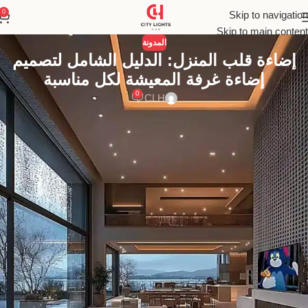
0
Skip to navigation
Skip to main content
المدونة
إضاءة قلب المنزل: الدليل الشامل لتصميم
إضاءة غرفة المعيشة لكل مناسبة
0
CLH
اكتشف أفكار إضاءة غرفة المعيشة التي تحول مساحتك من مجرد غرفة
إلى قلب المنزل النابض بالحياة. دليلك الشامل لعام 2025 لتصميم طبقات
إضاءة مرنة، أنيقة، وعملية لكل مناسبة.
فن إضاءة غرفة المعيشة: الدليل الشامل لخلق
مساحة متعددة الأوجه والطبقات
غرفة المعيشة هي أكثر من مجرد أربعة جدران وأثاث؛ إنها مسرح حياتنا
اليومية. هي المكان الذي نجتمع فيه مع العائلة بعد يوم طويل، ونستقبل
فيه أعز أصدقائنا، ونسترخي فيه لمشاهدة فيلم، وننغمس فيه في قراءة
كتاب جيد. إنها القلب النابض للمنزل، ولكل نبضة من هذه النبضات – لكل