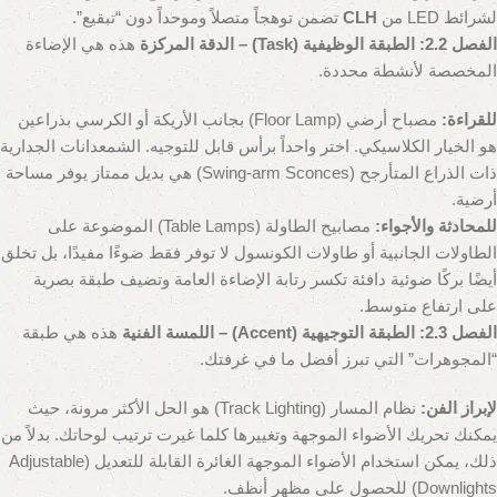
لشرائط LED من
CLH
تضمن توهجاً متصلاً وموحداً دون “تبقيع”.
الفصل 2.2: الطبقة الوظيفية (Task) – الدقة المركزة
هذه هي الإضاءة
المخصصة لأنشطة محددة.
للقراءة:
مصباح أرضي (Floor Lamp) بجانب الأريكة أو الكرسي بذراعين
هو الخيار الكلاسيكي. اختر واحداً برأس قابل للتوجيه. الشمعدانات الجدارية
ذات الذراع المتأرجح (Swing-arm Sconces) هي بديل ممتاز يوفر مساحة
أرضية.
للمحادثة والأجواء:
مصابيح الطاولة (Table Lamps) الموضوعة على
الطاولات الجانبية أو طاولات الكونسول لا توفر فقط ضوءًا مفيدًا، بل تخلق
أيضًا بركًا ضوئية دافئة تكسر رتابة الإضاءة العامة وتضيف طبقة بصرية
على ارتفاع متوسط.
الفصل 2.3: الطبقة التوجيهية (Accent) – اللمسة الفنية
هذه هي طبقة
“المجوهرات” التي تبرز أفضل ما في غرفتك.
لإبراز الفن:
نظام المسار (Track Lighting) هو الحل الأكثر مرونة، حيث
يمكنك تحريك الأضواء الموجهة وتغييرها كلما غيرت ترتيب لوحاتك. بدلاً من
ذلك، يمكن استخدام الأضواء الموجهة الغائرة القابلة للتعديل (Adjustable
Downlights) للحصول على مظهر أنظف.