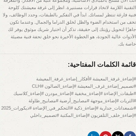
أنت الآن مسلح بالمبادئ الأساسية، ومجموعة غنية من الأفكار، والمعرفة
التقنية اللازمة لاتخاذ قرارات مستنيرة. انظر إلى غرفة معيشتك كلوحة
فنية فارغة تنتظر لمساتك. ابدأ في التفكير بالطبقات، وحدد الوظائف، ولا
تخف من استخدام الضوء والظل لخلق الدراما والجمال. وعندما تكون
جاهزًا لتحويل رؤيتك إلى حقيقة، تذكر أن اختيار شريك موثوق يوفر لك
الأدوات عالية الجودة، هو الخطوة الأخيرة نحو خلق تحفة فنية مضيئة
خاصة بك.
قائمة الكلمات المفتاحية:
#إضاءة_غرفة_المعيشة #أفكار_إضاءة_غرفة_المعيشة
#تصميم_إضاءة_غرف_المعيشة #إضاءة_الصالون #CLH
#طبقات_الإضاءة #إضاءة_مخفية #إضاءة_مودرن #إضاءة_كلاسيك
#الثريات #إضاءة_موجهة #مصابيح_أرضية #مصابيح_طاولة
#شمعدانات_جدارية #إضاءة_ذكية #التحكم_في_الإضاءة #ديكورات_2025
#إضاءة_خلف_التلفزيون #إضاءة_المكتبة #تصميم_داخلي