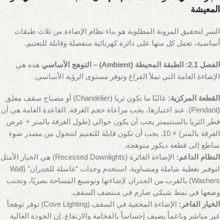
المعيشة
السر لتحقيق المرونة المطلوبة هو بناء نظام الإضاءة من ثلاث طبقات
أساسية، تعمل كل منها على دائرة كهربائية منفصلة وقابلة للتعتيم.
الفصل 2.1: الطبقة المحيطة (Ambient) – التوهج الأساسي
هذه هي
الإضاءة العامة التي تملأ الفراغ وتوفر مستوى الرؤية الأساسي.
القطعة المركزية:
غالبًا ما تكون ثريا (Chandelier) أو مصباح سقف معلق
(Pendant). عند اختيارها، يجب مراعاة حجم الغرفة. القاعدة العامة هي أن
قطر الثريا بالسنتيمتر يجب أن يكون حوالي (طول الغرفة بالمتر + عرض
الغرفة بالمتر) × 10. يجب أن تكون قابلة للتعتيم لتتحول من مصدر ضوء
ساطع إلى قطعة ديكور متوهجة.
النظام الداعم:
الإضاءة الغائرة (Recessed Downlights) هي الخيار الأمثل
لتوفير تغطية شاملة ومتساوية. استخدم وحدات “غاسلة للجدران” (Wall
Washers) بالقرب من الجدران لإضاءتها وتوسيع المساحة بصريًا، وتجنب
وضعها في نمط شبكي صارم في منتصف السقف.
الخيار الفاخر:
الإضاءة المخفية في السقف (Cove Lighting) توفر توهجاً
غير مباشر وناعماً يضيف إحساساً بالفخامة والارتفاع. إن الجودة العالية