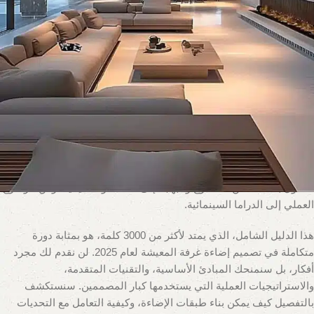
نشاط ومناسبة – متطلبات مختلفة وحالة مزاجية فريدة. هنا يكمن التحدي
والجمال في “فن إضاءة غرفة المعيشة”. إنها الغرفة الأكثر تعقيدًا وتطلبًا
من حيث الإضاءة، لأنها تحتاج إلى أن تكون كل شيء للجميع في كل
الأوقات.
في العديد من المنازل، حتى في أرقى الشقق والفيلات في الجيزة
والقاهرة، يتم ارتكاب خطأ أساسي: الاعتماد على مصدر إضاءة مركزي
واحد وقاسٍ. هذا النهج يخلق إضاءة مسطحة ومملة، تملأ الغرفة بضوء
متساوٍ يفتقر إلى الدفء والعمق والشخصية، ويسبب وهجًا مزعجًا على
شاشة التلفزيون. الإضاءة الحديثة لغرفة المعيشة هي نقيض ذلك تمامًا.
إنها تدور حول خلق نظام بيئي ضوئي مرن ومتعدد الطبقات، نظام يمكنه
التحول بسلاسة من السطوع والبهجة إلى الدفء والحميمية، ومن الوضوح
العملي إلى الدراما السينمائية.
هذا الدليل الشامل، الذي يمتد لأكثر من 3000 كلمة، هو بمثابة دورة
متكاملة في تصميم إضاءة غرفة المعيشة لعام 2025. لن نقدم لك مجرد
أفكار، بل سنمنحك المبادئ الأساسية، والتقنيات المتقدمة،
والاستراتيجيات العملية التي يستخدمها كبار المصممين. سنستكشف
بالتفصيل كيف يمكن بناء طبقات الإضاءة، وكيفية التعامل مع التحديات