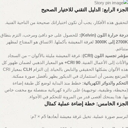
الجزء الرابع: الدليل التقني للاختيار الصحيح
لتحقيق هذه الأفكار، يجب أن تكون اختياراتك صحيحة من الناحية الفنية.
درجة حرارة اللون (Kelvin):
للحصول على جو دافئ ومرحب، التزم بنطاق
2700K إلى 3000K
لغرفة المعيشة بأكملها. الاتساق هو المفتاح لمظهر
متناغم.
مؤشر تجسيد اللون (CRI):
غرفة المعيشة مليئة بالألوان – من السجاد
والأثاث إلى الأعمال الفنية.
CRI 90+
هو المعيار الذهبي لضمان ظهور كل
هذه الألوان بشكلها الحقيقي والنابض بالحياة. إن التزام
CLH
بمعيار CRI
المرتفع يضمن أن استثمارك في الديكور يظهر بأفضل صورة ممكنة.
التحكم والدوائر الكهربائية:
خطط منذ البداية لوضع كل طبقة إضاءة
(محيطة، وظيفية، توجيهية) على دائرة كهربائية منفصلة مع مخفت خاص
بها. هذا يمنحك أقصى قدر من المرونة للتحكم في الأجواء.
الجزء الخامس: خطة إضاءة عملية كمثال
لنرسم صورة عملية. تخيل غرفة معيشة أبعادها 5م × 7م: