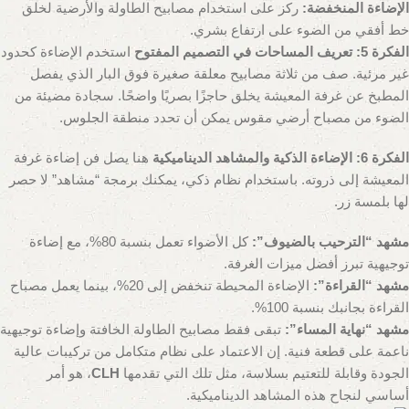
الإضاءة المنخفضة:
ركز على استخدام مصابيح الطاولة والأرضية لخلق
خط أفقي من الضوء على ارتفاع بشري.
الفكرة 5: تعريف المساحات في التصميم المفتوح
استخدم الإضاءة كحدود
غير مرئية. صف من ثلاثة مصابيح معلقة صغيرة فوق البار الذي يفصل
المطبخ عن غرفة المعيشة يخلق حاجزًا بصريًا واضحًا. سجادة مضيئة من
الضوء من مصباح أرضي مقوس يمكن أن تحدد منطقة الجلوس.
الفكرة 6: الإضاءة الذكية والمشاهد الديناميكية
هنا يصل فن إضاءة غرفة
المعيشة إلى ذروته. باستخدام نظام ذكي، يمكنك برمجة “مشاهد” لا حصر
لها بلمسة زر.
مشهد “الترحيب بالضيوف”:
كل الأضواء تعمل بنسبة 80%، مع إضاءة
توجيهية تبرز أفضل ميزات الغرفة.
مشهد “القراءة”:
الإضاءة المحيطة تنخفض إلى 20%، بينما يعمل مصباح
القراءة بجانبك بنسبة 100%.
مشهد “نهاية المساء”:
تبقى فقط مصابيح الطاولة الخافتة وإضاءة توجيهية
ناعمة على قطعة فنية. إن الاعتماد على نظام متكامل من تركيبات عالية
الجودة وقابلة للتعتيم بسلاسة، مثل تلك التي تقدمها
CLH
، هو أمر
أساسي لنجاح هذه المشاهد الديناميكية.