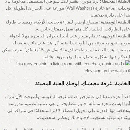
الطبقة المحيطة:
ثريا مودرن بقطر 120 سم في المنتصف، مدعومة بـ 6
وحدات إضاءة غائرة (Wall Washers) موزعة على الجدران الطويلة. كل
هذا على دائرة بمخفت.
الطبقة الوظيفية:
مصباح أرضي للقراءة بجانب الأريكة، ومصباحا طاولة
على الطاولات الجانبية. كل منها يعمل بمفتاح خاص به.
الطبقة التوجيهية:
نظام مسار على أحد الجدران القصيرة مع 3 أضواء
موجهة نحو مجموعة من اللوحات الفنية. كل هذا على دائرة منفصلة
بمخفت. هذه الخطة البسيطة تخلق ما لا يقل عن 5 “مناطق” ضوئية يمكن
التحكم فيها بشكل مستقل، مما يوفر مرونة هائلة.
الخاتمة: غرفة معيشتك، لوحتك الفنية المضيئة
لقد أبحرت معنا في عالم فن إضاءة غرفة المعيشة، وأصبحت الآن تدرك
أنها ليست مجرد مسألة اختيار مصابيح، بل هي عملية تصميم مدروسة
وهادفة. إنها القدرة على تحويل الفضاء الأكثر استخدامًا في منزلك إلى
بيئة ديناميكية تستجيب لاحتياجاتك وتعكس شخصيتك.