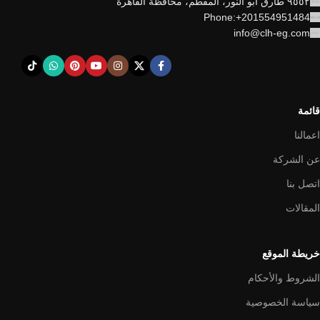
٩٥٥٢ طارق أبو النور، المقطم، محافظة القاهرة
Phone:+201554951484
info@clh-eg.com
قائمة
اعمالنا
عن الشركة
اتصل بنا
المقالات
خريطة الموقع
الشروط والأحكام
سياسة الخصوصية