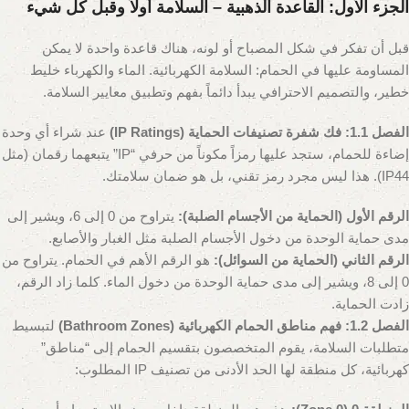
الجزء الأول: القاعدة الذهبية – السلامة أولاً وقبل كل شيء
قبل أن تفكر في شكل المصباح أو لونه، هناك قاعدة واحدة لا يمكن
المساومة عليها في الحمام: السلامة الكهربائية. الماء والكهرباء خليط
خطير، والتصميم الاحترافي يبدأ دائماً بفهم وتطبيق معايير السلامة.
الفصل 1.1: فك شفرة تصنيفات الحماية (IP Ratings)
عند شراء أي وحدة
إضاءة للحمام، ستجد عليها رمزاً مكوناً من حرفي “IP” يتبعهما رقمان (مثل
IP44). هذا ليس مجرد رمز تقني، بل هو ضمان سلامتك.
الرقم الأول (الحماية من الأجسام الصلبة):
يتراوح من 0 إلى 6، ويشير إلى
مدى حماية الوحدة من دخول الأجسام الصلبة مثل الغبار والأصابع.
الرقم الثاني (الحماية من السوائل):
هو الرقم الأهم في الحمام. يتراوح من
0 إلى 8، ويشير إلى مدى حماية الوحدة من دخول الماء. كلما زاد الرقم،
زادت الحماية.
الفصل 1.2: فهم مناطق الحمام الكهربائية (Bathroom Zones)
لتبسيط
متطلبات السلامة، يقوم المتخصصون بتقسيم الحمام إلى “مناطق”
كهربائية، كل منطقة لها الحد الأدنى من تصنيف IP المطلوب: