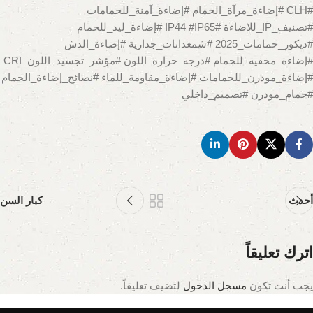
#CLH #إضاءة_مرآة_الحمام #إضاءة_آمنة_للحمامات
#تصنيف_IP_للاضاءة #IP44 #IP65 #إضاءة_ليد_للحمام
#ديكور_حمامات_2025 #شمعدانات_جدارية #إضاءة_الدش
#إضاءة_مخفية_للحمام #درجة_حرارة_اللون #مؤشر_تجسيد_اللون_CRI
#إضاءة_مودرن_للحمامات #إضاءة_مقاومة_للماء #نصائح_إضاءة_الحمام
#حمام_مودرن #تصميم_داخلي
أحدث
كبار السن
اترك تعليقاً
يجب أنت تكون
مسجل الدخول
لتضيف تعليقاً.