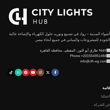
أضواء المدينة – رواد في تصنيع وتوريد حلول الكهرباء والإضاءة عالية
الجودة للمشروعات والمباني في جميع أنحاء مصر.
٩٥٥٢ طارق أبو النور، المقطم، محافظة القاهرة
Phone:+201554951484
info@clh-eg.com
قائمة
اعمالنا
عن الشركة