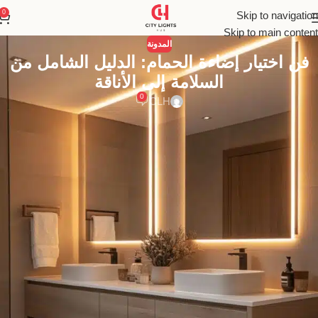
0
Skip to navigation
Skip to main content
المدونة
فن اختيار إضاءة الحمام: الدليل الشامل من
السلامة إلى الأناقة
0
CLH
إتقان فن اختيار إضاءة الحمام يحول مساحتك من مجرد غرفة وظيفية إلى
منتجع صحي خاص. دليلك الشامل لتصميم إضاءة آمنة، عملية، وأنيقة
تحقق التوازن المثالي.
فن اختيار إضاءة الحمام: الدليل الشامل لتحويل
مساحتك إلى واحة من الأناقة والراحة
في عالم التصميم الداخلي المعاصر لعام 2025، شهد الحمام تحولاً جذرياً.
لم يعد مجرد مساحة وظيفية نمر بها على عجل، بل ارتقى ليصبح ملاذاً
شخصياً، منتجعاً صحياً خاصاً نلجأ إليه للاسترخاء وتجديد النشاط. وفي قلب
هذا التحول يكمن عنصر غالباً ما يتم تجاهله أو إساءة فهمه: الإضاءة. إن
“فن اختيار إضاءة الحمام” هو تخصص دقيق بحد ذاته، فهو يتطلب موازنة