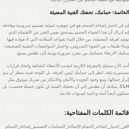
الخاتمة: حمامك، تحفتك الفنية المضيئة
إن فن اختيار إضاءة الحمام هو في جوهره عملية تصميم مدروسة وهادفة.
إنه إدراك أن هذا الفضاء الحميم يستحق نفس القدر من الاهتمام الذي
نوليه لغرفة المعيشة. من خلال البدء بقواعد السلامة التي لا هوادة فيها،
وبناء طبقات من الضوء المدروس، واختيار المواصفات التقنية الصحيحة،
يمكنك الارتقاء بحمامك من مجرد ضرورة يومية إلى طقس ممتع.
أنت الآن مسلح بالمعرفة اللازمة لتجنب الأخطاء الشائعة واتخاذ قرارات
مستنيرة بثقة. انظر إلى حمامك ليس كغرفة، بل كلوحة فنية تنتظر أن يتم
إبراز جمالها. ومع وجود الجودة والأمان والابتكار من شريك موثوق مثل
CLH
، يمكنك أن تطمئن إلى أن تحفتك الفنية لن تكون جميلة فحسب، بل
ستكون أيضاً آمنة ودائمة لسنوات قادمة.
قائمة الكلمات المفتاحية:
#فن_اختيار_اضاءه_الحمام #إضاءة_الحمامات #تصميم_إضاءة_الحمام