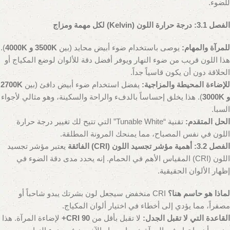
للضوء.
الفصل 3.1: درجة حرارة اللون (Kelvin) لكل مهمة ومزاج
للمرآة والمهام:
يوصى باستخدام ضوء أبيض محايد (بين
3500K و 4000K
).
هذا اللون قريب من ضوء النهار ويوفر أفضل دقة للألوان لوضع المكياج أو
الحلاقة دون أن يكون قاسياً جداً.
للإضاءة المحيطة والمزاجية:
يفضل استخدام ضوء أبيض دافئ (بين
2700K
و 3000K
). هذا يخلق إحساساً بالدفء والراحة والسكينة، وهو مثالي لأجواء
السبا.
الحل المتقدم:
تقنية “Tunable White” التي تتيح لك تغيير درجة حرارة
اللون في نفس المصباح، مما يمنحك المرونة المطلقة.
الفصل 3.2: أهمية مؤشر تجسيد اللون (CRI) الفائقة
يعتبر مؤشر تجسيد
اللون (CRI) المقياس الأهم في الحمام. إنه يحدد مدى دقة الضوء في
إظهار الألوان الحقيقية.
لماذا هو حاسم هنا؟
CRI منخفض سيجعل لون بشرتك يبدو شاحباً أو
مصفراً، مما يؤدي إلى أخطاء في اختيار ألوان المكياج.
القاعدة التي لا تقبل الجدل:
لا تقبل بأقل من
CRI 90+
لإضاءة المرآة. هذا