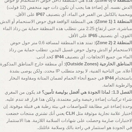
المنطقة 0 (Zone 0):
هذه هي المنطقة داخل حوض الاستحمام أو حوض
الدش نفسه. أي إضاءة هنا يجب أن تكون ذات جهد منخفض (12 فولت)
ومحمية بالكامل من الغمر في الماء، أي بتصنيف
IP67
على الأقل.
المنطقة 1 (Zone 1):
هي المنطقة الواقعة فوق حوض الاستحمام أو الدش
مباشرة، حتى ارتفاع 2.25 متر. تتطلب هذه المنطقة حماية من رذاذ الماء
القوي، أي بتصنيف
IP65
على الأقل.
المنطقة 2 (Zone 2):
تمتد هذه المنطقة لمسافة 0.6 متر حول حوض
الاستحمام أو الدش وحول حوض غسيل اليدين. تتطلب حماية من رذاذ
الماء من جميع الاتجاهات، أي بتصنيف
IP44
كحد أدنى.
المناطق الخارجية (Outside Zones):
أي منطقة خارج المناطق المذكورة
أعلاه. من الناحية الفنية، لا يوجد متطلب IP محدد، ولكن يوصى بشدة
باستخدام
IP44
في جميع أنحاء الحمام لضمان المتانة ومقاومة البخار
والرطوبة العامة.
الفصل 1.3: لماذا الجودة هي أفضل بوليصة تأمين؟
قد يكون من المغري
شراء تركيبات إضاءة رخيصة وغير معتمدة، ولكن هذا قرار قد تندم عليه.
وحدة إضاءة غير مطابقة للمواصفات في بيئة رطبة هي قنبلة موقوتة. إن
اختيار علامة تجارية موثوقة مثل
CLH
يعني أنك تشتري منتجات خضعت
لاختبارات صارمة وحصلت على شهادات السلامة اللازمة. هذا الاستثمار
في الجودة هو استثمار في راحة بالك وسلامة عائلتك.