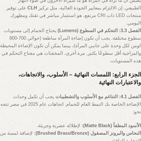
يضمن أن ما تراه في المرآة هو ما سيراه الآخرون في ضوء النهار
الطبيعي. إن الالتزام بمعايير الجودة العالية، مثل تركيز
CLH
على توفير
منتجات LED ذات CRI مرتفع، هو استثمار مباشر في ثقتك ومظهرك
اليومي.
الفصل 3.3: التحكم في السطوع (Lumens)
يحتاج الحمام إلى مستويات
سطوع مختلفة. يجب أن تكون إضاءة المرآة ساطعة (حوالي 700-800
لومن لكل وحدة على جانبي المرآة)، بينما يمكن أن تكون الإضاءة المحيطة
والمزاجية أقل سطوعًا بكثير. مرة أخرى، المخفتات هي مفتاح التحكم في
هذه المستويات.
الجزء الرابع: اللمسات النهائية – الأسلوب، والاتجاهات،
والاعتبارات النهائية
الفصل 4.1: التناغم مع الأسلوب والتشطيبات
يجب أن تكمل وحدات
الإضاءة الخاصة بك النمط العام للحمام. اتجاهات عام 2025 في مصر تتجه
نحو:
الأسود المطفأ (Matte Black):
لإطلالة عصرية وجريئة.
النحاس والبرونز المصقول (Brushed Brass/Bronze):
لإضافة لمسة من
الفخامة الدافئة.