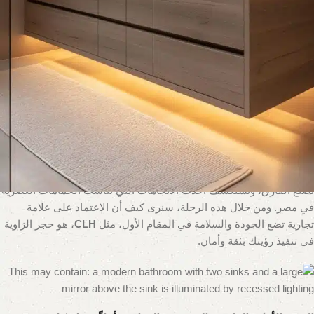
حساسة بين ثلاثة عناصر حاسمة: الوظيفة التي لا تشوبها شائبة للمهام
اليومية، ومعايير السلامة الصارمة في بيئة رطبة، والقدرة على خلق أجواء
هادئة ومريحة.
الاختيار الخاطئ يمكن أن يحول روتين الصباح إلى كابوس من الظلال غير
المرغوب فيها، أو ما هو أسوأ، أن يشكل خطراً على السلامة. أما الاختيار
الصحيح، فيمكنه أن يجعل مساحتك تبدو أكبر وأكثر إشراقاً وفخامة، وأن
يحول حمامك إلى قطعة فنية مضيئة. هذا الدليل الشامل ليس مجرد
مجموعة من الأفكار، بل هو بمثابة دورة متكاملة في هذا الفن. سنغوص
في أعماق القواعد غير القابلة للتفاوض المتعلقة بالسلامة، ونتعلم كيفية
بناء طبقات من الضوء كالمحترفين، ونفك شفرة المواصفات التقنية التي
تصنع الفارق، ونستكشف أحدث الاتجاهات التي تناسب الحمامات العصرية
في مصر. ومن خلال هذه الرحلة، سنرى كيف أن الاعتماد على علامة
تجارية تضع الجودة والسلامة في المقام الأول، مثل
CLH
، هو حجر الزاوية
في تنفيذ رؤيتك بثقة وأمان.