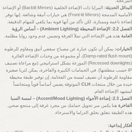
المزعجة.
البدائل الحديثة:
المرايا ذات الإضاءة الخلفية (Backlit Mirrors) أو الإضاءة
الأمامية المدمجة (Front-lit Mirrors) هي خيارات أنيقة وشائعة. إنها توفر
إضاءة ناعمة وممتازة، لكن تأكد من أنها قوية بما يكفي للمهام الدقيقة.
الفصل 2.2: الإضاءة المحيطة (Ambient Lighting) – أساس الرؤية
العامة
هذه هي الإضاءة التي تملأ الغرفة وتضمن عدم وجود زوايا مظلمة.
الخيارات:
يمكن أن تكون عبارة عن مصباح سقفي أنيق ومقاوم للرطوبة
(Damp-rated flush mount)، أو مجموعة من وحدات الإضاءة الغائرة
(Recessed downlights) الموزعة بشكل استراتيجي (مع مراعاة تصنيف
IP حسب منطقتها). في الحمامات الكبيرة والفاخرة، يمكن لثريا صغيرة
مقاومة للرطوبة أن تضيف لمسة من الفخامة. إن توفير طبقة محيطة
جيدة من خلال منتجات
CLH
الموثوقة يضمن أساساً قوياً ومتجانساً
لمشهد الإضاءة العام.
الفصل 2.3: إضاءة الأجواء (Accent/Mood Lighting) – لمسة السبا
الفاخرة
هنا يكمن سر تحويل حمامك من مجرد غرفة إلى منتجع صحي.
هذه الطبقة تتعلق بخلق الدراما والاسترخاء.
أفكار إبداعية: