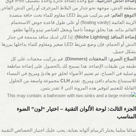
إضاءة الدش الدرامية:
ضع وحدة إضاءة غائرة واحدة بتصنيف IP65 فوق
منطقة الدش، موجهة نحو جدار من البلاط المزخرف أو رأس الدش الفاخر.
التوهج العائم:
قم بتركيب شريط LED مقاوم للماء تحت حافة منضدة
الزينة العائمة (floating vanity) أو على طول قاعدة حوض الاستحمام
القائم بذاته. هذا يخلق توهجاً ناعماً ويجعل العناصر تبدو وكأنها تطفو.
إضاءة المنافذ (Niche Lighting):
إذا كان لديك منافذ مدمجة في جدار
الدش أو الحمام، فإن وضع شريط LED صغير ومقاوم للماء بداخلها يبرزها
بشكل جميل.
السلاح السري:
المخفتات (Dimmers)
. قم بتركيب مخفتات على كل
طبقة من طبقات الإضاءة. هذا يسمح لك بالحصول على إضاءة ساطعة
وعملية في الصباح، ثم تعتيم الأضواء لخلق جو هادئ ومريح في المساء
للاستمتاع بحمام دافئ ومريح. تقدم
CLH
مجموعة واسعة من الحلول
القابلة للتعتيم لتوفير هذه المرونة التي لا تقدر بثمن.
الجزء الثالث: لوحة الألوان التقنية – اختيار “لون” الضوء
المناسب
تمامًا مثلما يختار الرسام ألوانه بعناية، يجب عليك اختيار الخصائص التقنية