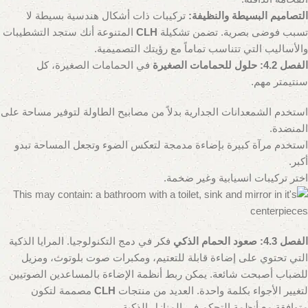
التصاميم البسيطة والنظيفة:
تركيبات ذات أشكال هندسية بسيطة لا
تسبب فوضى بصرية. تضمن تشكيلة
CLH
المتنوعة أنك ستجد التشطيبات
والأساليب التي تتناسب تماماً مع رؤيتك التصميمية.
الفصل 4.2: حلول للحمامات الصغيرة
في الحمامات الصغيرة، كل
سنتيمتر مهم.
استخدم الشمعدانات الجدارية بدلاً من مصابيح الطاولة لتوفير مساحة على
المنضدة.
استخدم مرآة كبيرة بإضاءة مدمجة لتعكس الضوء وتجعل المساحة تبدو
أكبر.
اختر تركيبات انسيابية وغير ضخمة.
الفصل 4.3: صعود الحمام الذكي
فكر في دمج التكنولوجيا. المرايا الذكية
التي تحتوي على إضاءة قابلة للتعتيم، ومكبرات صوت بلوتوث، ومزيل
للضباب أصبحت شائعة. يمكن ربط أنظمة الإضاءة بالمساعدين الصوتيين
لتغيير الأجواء بكلمة واحدة. العديد من منتجات
CLH
مصممة لتكون
متوافقة مع أنظمة التحكم في المنازل الذكية.