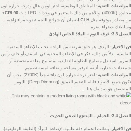
المواصفات التقنية:
للمناطق الوظيفية، اختر لومن عالٍ ودرجة حرارة لون
محايدة (4000K). والأهم من ذلك، استثمر في وحدات LED ذات
CRI 90+
من مصادر موثوقة مثل
CLH
لضمان أن شرائح اللحم تبدو حمراء زاهية
وسلطتك خضراء نضرة.
الفصل 3.3: غرفة النوم – الملاذ الخاص الهادئ
فن الاختيار:
الهدف هو خلق شرنقة من الراحة. تجنب الإضاءة السقفية
القاسية. بدلاً من ذلك، فكر في الإضاءة المخفية في السقف أو خلف رأس
السرير. استبدل مصابيح الطاولة التقليدية بمصابيح معلقة منخفضة أو
شمعدانات جدارية أنيقة لتوفير مساحة وإضافة لمسة تصميم.
المواصفات التقنية:
اختر درجة حرارة لون دافئة جداً (2700K). يجب أن
تكون جميع الأضواء قابلة للتعتيم العميق (Deep Dimming). اللومن
المنخفض هو صديقك هنا.
الفصل 3.4: الحمام – المنتجع الصحي الحديث
فن الاختيار:
يتطلب الحمام دقة علمية. لإضاءة المرآة (الطبقة الوظيفية)،