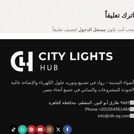
اترك تعليقاً
يجب أنت تكون
مسجل الدخول
لتضيف تعليقاً.
أضواء المدينة – رواد في تصنيع وتوريد حلول الكهرباء والإضاءة عالية
الجودة للمشروعات والمباني في جميع أنحاء مصر.
٩٥٥٢ طارق أبو النور، المقطم، محافظة القاهرة
Phone:+201554951484
info@clh-eg.com