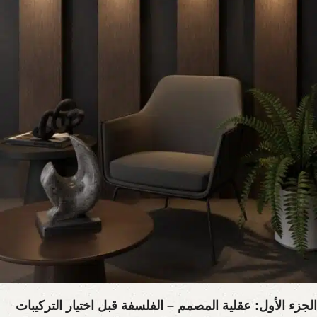
يمكن أن يبث الروح في أبسط الغرف، ويحدد معالمها، ويخلق تجربة حسية
فريدة. هذا الفن يكمن في الموازنة الدقيقة بين الجماليات البسيطة،
والوظائف العملية، والبراعة التقنية.
هذا الدليل ليس مجرد معرض للأفكار، بل هو بمثابة دورة تدريبية مكثفة
تأخذك خطوة بخطوة في رحلة إتقان “فن اختيار الإضاءة المودرن”. سنقوم
بتفكيك هذه العملية المعقدة إلى خطوات مفهومة، بدءًا من الفلسفة
الكامنة وراء التصميم الحديث، مرورًا بفك شفرة المصطلحات التقنية مثل
اللومن والكلفن، وصولًا إلى تطبيق هذه المعرفة بشكل عملي في كل
غرفة من غرف منزلك. سنكتشف كيف أن الشراكة مع علامات تجارية
موثوقة ومبتكرة، والتي تضع الجودة في صميم عملها مثل
CLH
، لا تسهل
هذه العملية فحسب، بل تضمن أن كل قطعة تختارها هي استثمار طويل
الأمد في جمال وراحة منزلك.
الجزء الأول: عقلية المصمم – الفلسفة قبل اختيار التركيبات