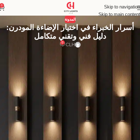
0
Skip to navigation
Skip to main content
المدونة
أسرار الخبراء في اختيار الإضاءة المودرن:
دليل فني وتقني متكامل
0
CLH
إتقان فن اختيار الإضاءة المودرن هو سر تحويل أي مساحة. دليلك الشامل
لفهم طبقات الضوء، والمواصفات التقنية، وكيفية اختيار القطع المثالية
لمنزل عصري وأنيق.
فن اختيار الإضاءة المودرن: دليل شامل لتحويل
المساحات من مجرد مكان إلى تجربة
في عالم التصميم الداخلي لعام 2025، لم يعد الضوء مجرد ضرورة، بل
أصبح هو اللغة التي تتحدث بها المساحات. إن اختيار الإضاءة المودرن
ليس عملية شراء عشوائية لمصباح جذاب، بل هو فن دقيق وعلم يتطلب
فهمًا عميقًا. إنه الفرق بين منزل يبدو “مضاءً” ومنزل يشع “بالحياة”. قطعة
الإضاءة الخاطئة يمكن أن تقوض أغلى قطع الأثاث، بينما الاختيار الصحيح