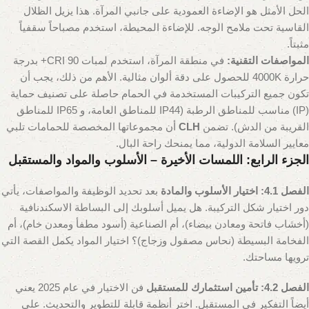
الحل الأمثل هو الإضاءة العمودية على جانبي المرآة. هذا يزيل الظلال
القاسية تحت ملامح الوجه. للإضاءة المحيطة، استخدم مصباحاً سقفياً
مثبتاً.
المواصفات التقنية:
في منطقة المرآة، استخدم لمبات CRI 90+ بدرجة
حرارة 4000K للحصول على دقة ألوان مثالية. الأهم من ذلك، يجب أن
تكون جميع التركيبات المستخدمة في الحمام حاصلة على تصنيف حماية
(IP) مناسب للمناطق الرطبة (IP44 للمناطق العامة، و IP65 للمناطق
القريبة من الدش). تضمن
CLH
أن مجموعاتها المخصصة للحمامات تلبي
معايير السلامة الدولية، مما يمنحك راحة البال.
الجزء الرابع: اللمسات الأخيرة – الأسلوب والمواد والمستقبل
الفصل 4.1: اختيار الأسلوب والمادة
بعد تحديد الوظيفة والمواصفات، يأتي
دور اختيار شكل التركيبة. هل يميل أسلوبك إلى البساطة الاسكندنافية
(أخشاب فاتحة ومعادن بيضاء)، أم الصناعية (أسود مطفأ ومعدن خام)، أم
الفخامة البسيطة (نحاس مصقول وزجاج)؟ اختيار المواد يكمل القصة التي
ترويها مساحتك.
الفصل 4.2: تأمين استثمارك للمستقبل
فن الاختيار في عام 2025 يعني
أيضاً التفكير في المستقبل. اختر أنظمة قابلة للتطوير والتحديث. على