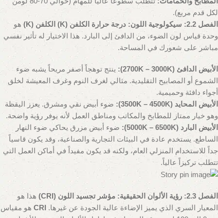
المطابخ والحمامات:
تتطلب سطوعًا عاليًا للمهام (حوالي 70-80 لومن
لكل قدم مربع).
الفصل 2.2: سيكولوجية اللون: درجة حرارة الكلفن (K)
الكلفن (K)
هو
وحدة قياس لون الضوء، من الدافئ إلى البارد. هذا الاختيار له تأثير نفسي
مباشر على شعورك في المساحة.
الأبيض الدافئ (2700K – 3000K):
ينتج توهجاً أصفر مريحاً يشبه ضوء
الشموع أو المصابيح التقليدية. مثالي لغرف النوم وغرف المعيشة لخلق
أجواء دافئة وحميمية.
الأبيض المحايد (3500K – 4500K):
ضوء أبيض نقي ومشرق. يعزز اليقظة
وهو خيار ممتاز للمطابخ والمكاتب ومناطق العمل لأنه يوفر رؤية واضحة.
الأبيض البارد (5000K – 6500K):
ضوء أبيض مزرق يحاكي ضوء النهار
الساطع. يستخدم عادة في البيئات التجارية والصناعية، وقد يكون قاسياً
جداً للاستخدام المنزلي العام، ولكنه قد يكون مفيداً في أماكن العمل التي
تتطلب تركيزاً عالياً.
الفصل 2.3: رؤية الألوان الحقيقية: مؤشر تجسيد اللون (CRI)
هذا هو
المعيار السري الذي يميز الإضاءة عالية الجودة عن غيرها.
CRI
هو مقياس