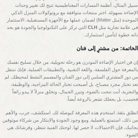
سبيل المثال، أنظمة المسارات المغناطيسية تتيح لك تغيير وحدات
الإضاءة بسهولة. اختر منتجات متوافقة مع بروتوكولات المنزل الذكي
الموحدة (مثل Matter) لضمان عملها مع الأجهزة المستقبلية. الاستثمار
في علامة تجارية مثل
CLH
التي تركز على التكنولوجيا والجودة هو بحد
ذاته خطوة لتأمين استثمارك.
الخاتمة: من مشترٍ إلى فنان
إن فن اختيار الإضاءة المودرن هو رحلة تحويلية. من خلال تسليح نفسك
بالمعرفة حول الفلسفة، واللغة التقنية، والتطبيقات العملية، فإنك تنتقل
من دور المشتري السلبي إلى دور الفنان والمصمم النشط لمحيطك. لم
تعد تختار مجرد مصباح، بل أصبحت تختار الحالة المزاجية، والوظيفة،
والتجربة. أنت تنحت بالضوء، وتبرز الجمال، وتخلق منزلاً لا يبدو رائعاً
فحسب، بل يجعلك تشعر بالروعة أيضاً.
انطلق بثقة. استخدم هذه المعرفة كبوصلة لك. استكشف، جرب، والأهم
من ذلك، استمتع بالعملية. ومع وجود الجودة والابتكار من شركاء موثوقين
بجانبك، فإن الاحتمالات لا حصر لها. لوحتك الفنية تنتظر، وفرشاتك هي
الضوء.