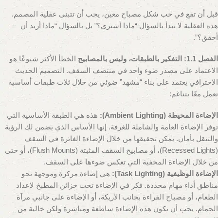
قبل أن تقع في حب شكل مصباح معين، يجب أن تتبنى عقلية المصمم.
هذه العقلية لا تبدأ بالسؤال “ماذا أشتري؟” بل بالسؤال “ماذا أريد أن
أحقق؟”.
الفصل 1.1: التفكير بالطبقات، وليس بالمصابيح
الخطأ الأكثر شيوعًا هو
الاعتماد على مصدر ضوء واحد في منتصف السقف. التصميم الحديث
الاحترافي يعتمد على بناء “مشهد” ضوئي من خلال ثلاث طبقات أساسية
تعمل معًا بتناغم:
الإضاءة المحيطة (Ambient Lighting):
هذه هي الطبقة الأساسية التي
توفر الإضاءة العامة والشاملة للغرفة. إنها الأساس الذي يضمن لك الرؤية
والتنقل بأمان. يمكن تحقيقها من خلال الإضاءة الغائرة في السقف
(Recessed Lights)، أو مصابيح السقف المثبتة (Flush Mounts)، أو حتى
من خلال الإضاءة المخفية التي تعكس ضوءها على السقف.
الإضاءة الوظيفية (Task Lighting):
هي إضاءة مركزة وموجهة نحو
مناطق أداء مهام محددة. فكر في الإضاءة تحت خزائن المطبخ لإعداد
الطعام، أو مصباح القراءة بجانب الأريكة، أو الإضاءة على جانبي مرآة
الحمام. يجب أن تكون هذه الإضاءة ساطعة ومباشرة ولكن خالية من