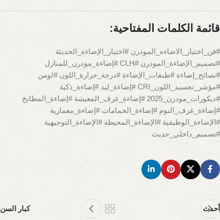
قائمة الكلمات المفتاحية:
#فن_اختيار_الاضاءه_المودرن #اختيار_الإضاءة_الحديثة
#تصميم_الإضاءة_المودرن #CLH #إضاءة_مودرن_للمنازل
#نصائح_إضاءة #طبقات_الإضاءة #درجة_حرارة_اللون #لومن
#مؤشر_تجسيد_اللون_CRI #إضاءة_ليد #إضاءة_ذكية
#ديكورات_مودرن_2025 #إضاءة_غرف_المعيشة #إضاءة_المطابخ
#إضاءة_غرف_النوم #إضاءة_الحمامات #إضاءة_معمارية
#الإضاءة_الوظيفية #الإضاءة_المحيطة #الإضاءة_التوجيهية
#تصميم_داخلي_حديث
أحدث
كبار السن