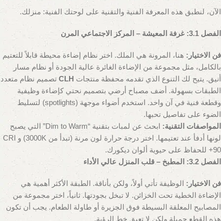
الآن، لنطبق هذه المعرفة الفنية والتقنية على لوحتك الفنية: منزلك.
الفصل 3.1: غرفة المعيشة – المركز الاجتماعي المرن
فن الاختيار:
هنا، المرونة هي الملك. اختر نظام إضاءة محيطة قابلاً للتعتيم
بالكامل، مثل مجموعة من الإضاءة الغائرة عالية الجودة أو نظام مسار
أنيق. يتيح لك التنوع الذي تقدمه محفظة منتجات
CLH
تصميم نظام متعدد
الطبقات بسهولة. أضف مصباح أرضي بتصميم نحتي كإضاءة وظيفية
وقطعة فنية في آن واحد. استخدم أضواء موجهة (spotlights) لتسليط
الضوء على تفاصيل تحبها.
المواصفات التقنية:
ابحث عن لمبات بتقنية “Dim to Warm” التي يصبح
لونها أدفأ عند تعتيمها. اختر درجة حرارة لون مرنة (تبدأ من 3000K) و CRI
90+ للحفاظ على حيوية ألوان ديكورك.
الفصل 3.2: المطبخ – قلب المنزل عالي الأداء
فن الاختيار:
الوظيفة تأتي أولاً، ولكن بأناقة. الطبقة الأكثر أهمية هي
الإضاءة الخطية تحت الخزائن. لا تبخل بجودتها. ثانياً، اختر مجموعة من
المصابيح المعلقة البسيطة فوق الجزيرة أو طاولة الطعام. يجب أن تكون
هذه القطع جميلة ولكن لا تعيق خط الرؤية.