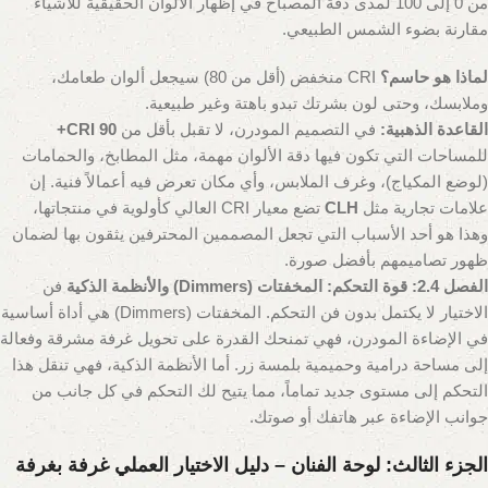
من 0 إلى 100 لمدى دقة المصباح في إظهار الألوان الحقيقية للأشياء
مقارنة بضوء الشمس الطبيعي.
لماذا هو حاسم؟
CRI منخفض (أقل من 80) سيجعل ألوان طعامك،
وملابسك، وحتى لون بشرتك تبدو باهتة وغير طبيعية.
القاعدة الذهبية:
في التصميم المودرن، لا تقبل بأقل من
CRI 90+
للمساحات التي تكون فيها دقة الألوان مهمة، مثل المطابخ، والحمامات
(لوضع المكياج)، وغرف الملابس، وأي مكان تعرض فيه أعمالاً فنية. إن
علامات تجارية مثل
CLH
تضع معيار CRI العالي كأولوية في منتجاتها،
وهذا هو أحد الأسباب التي تجعل المصممين المحترفين يثقون بها لضمان
ظهور تصاميمهم بأفضل صورة.
الفصل 2.4: قوة التحكم: المخفتات (Dimmers) والأنظمة الذكية
فن
الاختيار لا يكتمل بدون فن التحكم. المخفتات (Dimmers) هي أداة أساسية
في الإضاءة المودرن، فهي تمنحك القدرة على تحويل غرفة مشرقة وفعالة
إلى مساحة درامية وحميمية بلمسة زر. أما الأنظمة الذكية، فهي تنقل هذا
التحكم إلى مستوى جديد تماماً، مما يتيح لك التحكم في كل جانب من
جوانب الإضاءة عبر هاتفك أو صوتك.
الجزء الثالث: لوحة الفنان – دليل الاختيار العملي غرفة بغرفة