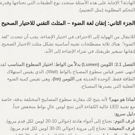
الهادئة؟ الإجابة على هذه الأسئلة ستحدد نوع الطبقات التي تحتاجها وقدرة
التحكم المطلوبة (مثل التعتيم).
الجزء الثاني: إتقان لغة الضوء – المثلث التقني للاختيار الصحيح
للانتقال من الهواية إلى الاحتراف في اختيار الإضاءة، يجب أن تتحدث “لغة
الضوء”. هناك ثلاثة مصطلحات تقنية أساسية تشكل مثلث الاختيار الصحيح.
إتقانها سيغير طريقتك في شراء الإضاءة إلى الأبد.
الفصل 2.1: اللومن (Lumen) بدلاً من الواط: اختيار السطوع المناسب
لقد
انتهى عصر قياس سطوع المصباح بالواط (Watt)، الذي يقيس استهلاك
الطاقة فقط. الوحدة الحديثة هي
اللومن (lm)
، وهي تقيس كمية الضوء
الفعلية التي يصدرها المصباح.
لماذا هو مهم؟
لأنه يتيح لك مقارنة سطوع المصابيح المختلفة بدقة، خاصة
مع تقنية LED عالية الكفاءة التي تنتج لومن عالٍ بواط منخفض جداً.
دليل سريع:
غرف النوم:
تحتاج إلى أجواء هادئة (حوالي 10-20 لومن لكل قدم مربع).
غرف المعيشة:
تحتاج إلى مرونة (حوالي 20-30 لومن لكل قدم مربع).