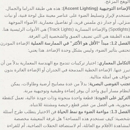
الوهج المزعج.
الإضاءة التوجيهية (Accent Lighting):
هذه هي طبقة الدراما والجمال.
تستخدم لإبراز وتسليط الضوء على عناصر معينة مثل لوحة فنية، أو نبات
منزلي، أو جدار ذي ملمس فريد، أو تفاصيل معمارية. الأضواء الموجهة
(Spotlights) والإضاءة المسارية (Track Lights) هي الأدوات الرئيسية هنا.
هذه الطبقة هي التي تضيف العمق والشخصية إلى الغرفة.
الفصل 1.2: مبدأ “الأقل هو الأكثر” في الممارسة العملية
الإضاءة المودرن
تحتفي بتأثير الضوء، وليس بشكل وحدة الإضاءة. هذا يعني:
التكامل المعماري:
اختيار تركيبات تندمج مع الهندسة المعمارية بدلاً من أن
تبرز عنها. الإضاءة الخطية المدمجة في الجدران أو الإضاءة الغائرة بدون
حواف هي أمثلة مثالية.
تجنب الفوضى البصرية:
بدلاً من عدة مصابيح أرضية وطاولات، يمكن
لنظام مسار أنيق واحد أن يوفر إضاءة وظيفية وتوجيهية مرنة.
التركيز على الجودة:
قطعة واحدة منحوتة وذات جودة عالية، تعمل كنقطة
محورية، هي أفضل من عشر قطع رخيصة ومشتتة للانتباه.
الفصل 1.3: مواءمة الضوء مع نمط الحياة
فن الاختيار يتطلب طرح أسئلة
شخصية: كيف تستخدم هذه المساحة؟ هل غرفة المعيشة مخصصة
لمشاهدة الأفلام مع العائلة، أم لاستضافة الحفلات الصاخبة، أم للقراءة