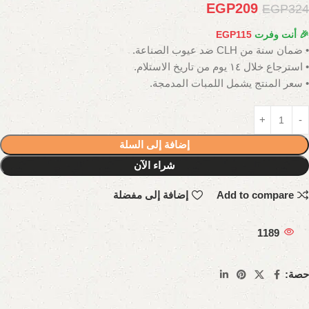
EGP
209
EGP
324
🎉 أنت وفرت
115
EGP
• ضمان سنة من CLH ضد عيوب الصناعة.
• استرجاع خلال ١٤ يوم من تاريخ الاستلام.
• سعر المنتج يشمل اللمبات المدمجة.
إضافة إلى السلة
شراء الآن
Add to compare
إضافة إلى مفضلة
1189
حصة: