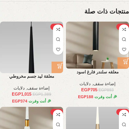
منتجات ذات صلة
-27%
-21%
معلقه سلندر فارغ اسود
معلقة ليد جسم مخروطي
إضاءة سقف
,
دلايات
إضاءة سقف
,
دلايات
EGP
705
EGP
893
EGP
1,015
EGP
1,389
🎉 أنت وفرت
188
EGP
🎉 أنت وفرت
374
EGP
-25%
-30%