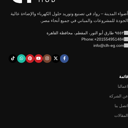
أضواء المدينة – رواد في تصنيع وتوريد حلول الكهرباء والإضاءة عالية
الجودة للمشروعات والمباني في جميع أنحاء مصر.
٩٥٥٢ طارق أبو النور، المقطم، محافظة القاهرة
Phone:+201554951484
info@clh-eg.com
قائمة
اعمالنا
عن الشركة
اتصل بنا
المقالات