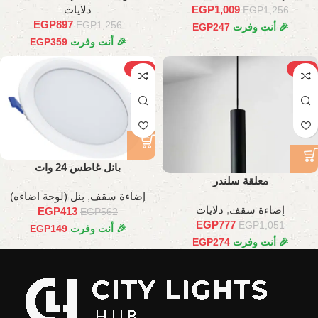
1,009
EGP
دلايات
EGP
1,256
EGP
897
EGP
1,256
🎉 أنت وفرت
247
EGP
🎉 أنت وفرت
359
EGP
-27%
-26%
بانل غاطس 24 وات
معلقة سلندر
إضاءة سقف
,
بنل (لوحة اضاءه)
إضاءة سقف
,
دلايات
EGP
413
EGP
562
EGP
777
EGP
1,051
🎉 أنت وفرت
149
EGP
🎉 أنت وفرت
274
EGP