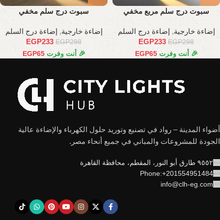
سبوت درج سلم مربع مخفي
سبوت درج سلم مخفي
إضاءة خارجية
,
إضاءة درج السلم
إضاءة خارجية
,
إضاءة درج السلم
EGP
233
EGP
233
EGP
298
EGP
298
🎉 أنت وفرت
65
EGP
🎉 أنت وفرت
65
EGP
أضواء المدينة – رواد في تصنيع وتوريد حلول الكهرباء والإضاءة عالية
الجودة للمشروعات والمباني في جميع أنحاء مصر.
٩٥٥٢ طارق أبو النور، المقطم، محافظة القاهرة
Phone:+201554951484
info@clh-eg.com