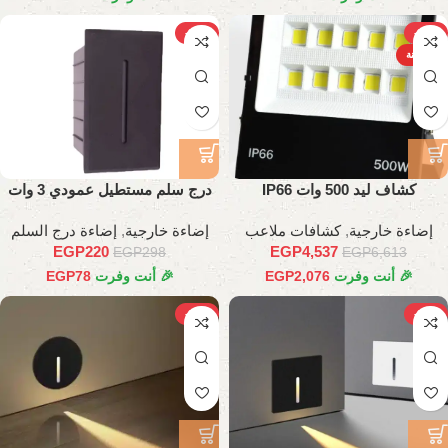
-26%
-31%
الساخنة
كشاف ليد 500 وات IP66
درج سلم مستطيل عمودي 3 وات
إضاءة خارجية
,
كشافات ملاعب
إضاءة خارجية
,
إضاءة درج السلم
EGP
220
EGP
4,537
EGP
298
EGP
6,613
🎉 أنت وفرت
2,076
EGP
🎉 أنت وفرت
78
EGP
-22%
-22%