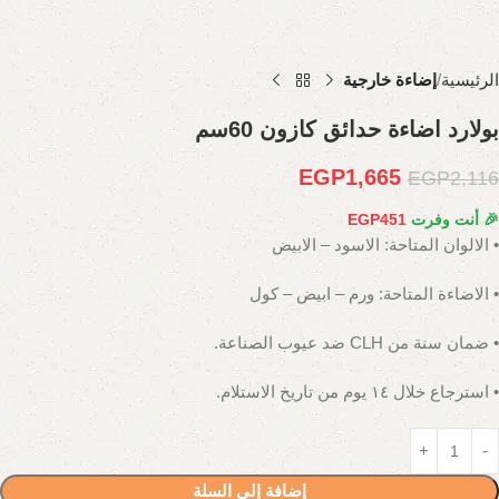
الرئيسية
إضاءة خارجية
بولارد اضاءة حدائق كازون 60سم
EGP
1,665
EGP
2,116
🎉 أنت وفرت
451
EGP
• الالوان المتاحة: الاسود – الابيض
• الاضاءة المتاحة: ورم – ابيض – كول
• ضمان سنة من CLH ضد عيوب الصناعة.
• استرجاع خلال ١٤ يوم من تاريخ الاستلام.
إضافة إلى السلة