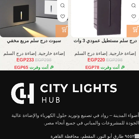
درج سلم مستطيل عمودي 3 وات
سبوت درج سلم مربع مخفي
إضاءة خارجية
,
إضاءة درج السلم
إضاءة خارجية
,
إضاءة درج السلم
EGP
233
EGP
220
EGP
298
EGP
298
🎉 أنت وفرت
78
EGP
🎉 أنت وفرت
65
EGP
أضواء المدينة – رواد في تصنيع وتوريد حلول الكهرباء والإضاءة عالية
الجودة للمشروعات والمباني في جميع أنحاء مصر.
٩٥٥٢ طارق أبو النور، المقطم، محافظة القاهرة