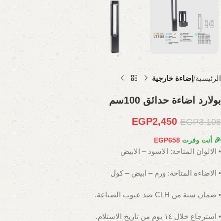
الرئيسية
إضاءة خارجية
بولارد اضاءة حدائق 100سم
EGP
2,450
EGP
3,108
🎉 أنت وفرت
658
EGP
• الالوان المتاحة: الاسود – الابيض
• الاضاءة المتاحة: ورم – ابيض – كول
• ضمان سنة من CLH ضد عيوب الصناعة.
• استرجاع خلال ١٤ يوم من تاريخ الاستلام.