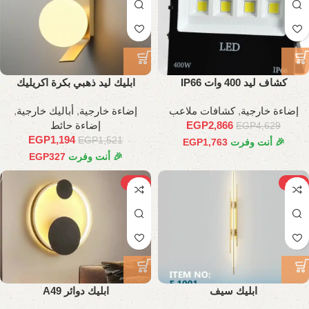
كشاف ليد 400 وات IP66
ابليك ليد ذهبي بكرة اكريليك
إضاءة خارجية
,
كشافات ملاعب
إضاءة خارجية
,
أباليك خارجية
,
2,866
EGP
إضاءة حائط
EGP
4,629
EGP
1,194
EGP
1,521
🎉 أنت وفرت
1,763
EGP
🎉 أنت وفرت
327
EGP
-26%
-23%
ابليك سيف
ابليك دوائر A49