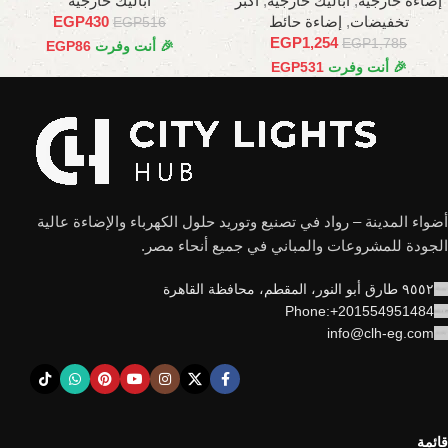
إضاءة خارجية
,
أباليك خارجية
,
أكبر
أباليك خارجية
تخفيضات
,
إضاءة حائط
430
EGP
EGP
516
EGP
1,254
EGP
1,785
🎉 أنت وفرت
86
EGP
🎉 أنت وفرت
531
EGP
أضواء المدينة – رواد في تصنيع وتوريد حلول الكهرباء والإضاءة عالية
الجودة للمشروعات والمباني في جميع أنحاء مصر.
٩٥٥٢ طارق أبو النور، المقطم، محافظة القاهرة
Phone:+201554951484
info@clh-eg.com
قائمة