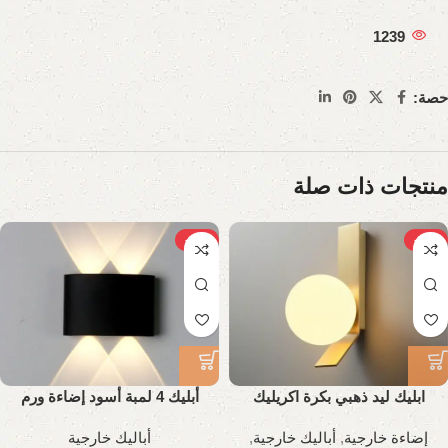
1239
حصة:
منتجات ذات صلة
-12%
-21%
ابليك ليد ذهبي بكرة اكريليك
أبليك 4 لمبة أسود إضاءة ورم
إضاءة خارجية
,
أباليك خارجية
,
أباليك خارجية