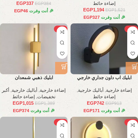
إضاءة حائط
337
EGP
EGP
384
EGP
1,194
EGP
1,521
🎉 أنت وفرت
46
EGP
🎉 أنت وفرت
327
EGP
-27%
-19%
ابليك اب داون جداري خارجي
ابليك ذهبي شمعدان
إضاءة خارجية
,
أباليك خارجية
,
إضاءة خارجية
,
أباليك خارجية
,
أكبر
إضاءة حائط
تخفيضات
,
إضاءة حائط
EGP
1,015
EGP
742
EGP
1,389
EGP
913
🎉 أنت وفرت
171
EGP
🎉 أنت وفرت
374
EGP
-27%
-26%