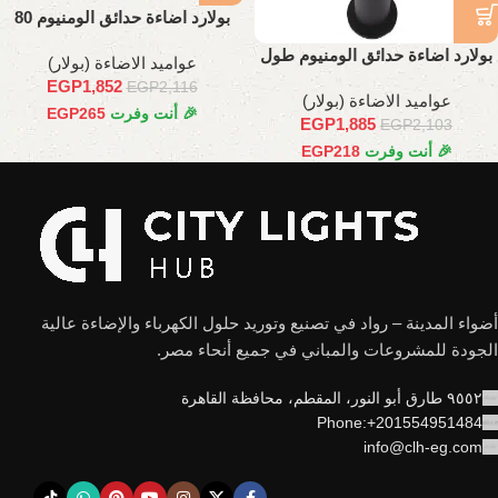
بولارد اضاءة حدائق الومنيوم 80
سم
بولارد اضاءة حدائق الومنيوم طول
عواميد الاضاءة (بولار)
80 سم
EGP
1,852
EGP
2,116
عواميد الاضاءة (بولار)
🎉 أنت وفرت
265
EGP
EGP
1,885
EGP
2,103
🎉 أنت وفرت
218
EGP
أضواء المدينة – رواد في تصنيع وتوريد حلول الكهرباء والإضاءة عالية
الجودة للمشروعات والمباني في جميع أنحاء مصر.
٩٥٥٢ طارق أبو النور، المقطم، محافظة القاهرة
Phone:+201554951484
info@clh-eg.com