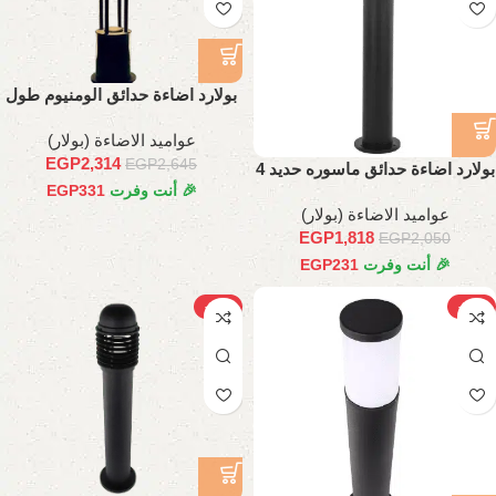
بولارد اضاءة حدائق الومنيوم طول
80 سم
عواميد الاضاءة (بولار)
EGP
2,314
EGP
2,645
بولارد اضاءة حدائق ماسوره حديد 4
🎉 أنت وفرت
331
EGP
بوصه
عواميد الاضاءة (بولار)
EGP
1,818
EGP
2,050
🎉 أنت وفرت
231
EGP
-13%
-10%