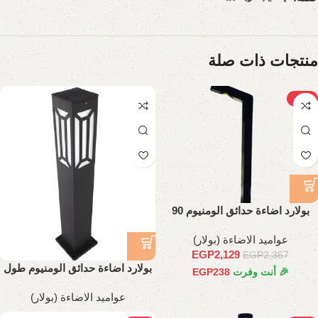
منتجات ذات صلة
-10%
بولارد اضاءة حدائق الومنيوم 90
سم
عواميد الاضاءة (بولار)
EGP
2,129
EGP
2,367
بولارد اضاءة حدائق الومنيوم طول
🎉 أنت وفرت
238
EGP
70 سم
عواميد الاضاءة (بولار)