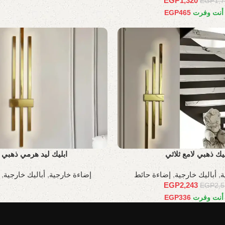
EGP
1,320
EGP
1,
 أنت وفرت
465
EGP
ليك ذهبي لامع ثلاثي
ابليك ليد هرمي ذهبي ل
ة
,
أباليك خارجية
,
إضاءة حائط
إضاءة خارجية
,
أباليك خارجية
,
EGP
2,243
EGP
2,
 أنت وفرت
336
EGP