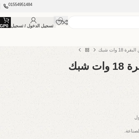
01554951484
تسجيل الدخول / تسجيل
0
GP
 18 وات شبك
 شبك
ول