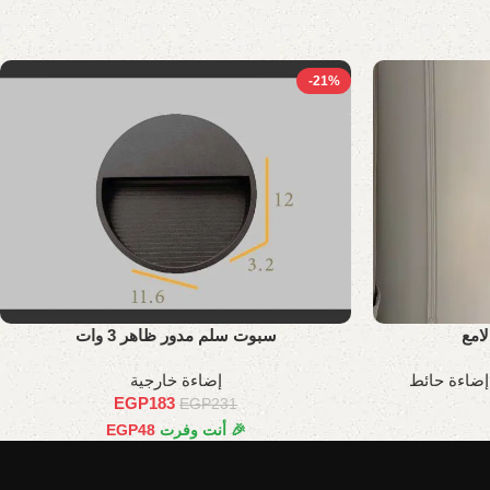
-21%
امع
سبوت سلم مدور ظاهر 3 وات
إضاءة حائط
إضاءة خارجية
EGP
183
EGP
231
🎉 أنت وفرت
48
EGP