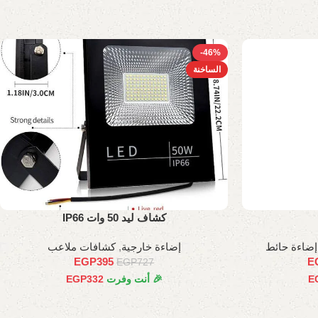
-46%
الساخنة
كشاف ليد 50 وات IP66
إضاءة حائط
إضاءة خارجية
,
كشافات ملاعب
EGP
395
E
EGP
727
E
🎉 أنت وفرت
332
EGP