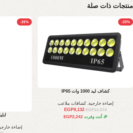
منتجات ذات صلة
-26%
-20%
كشاف ليد 1000 وات IP65
إضاءة خارجية
,
كشافات ملاعب
EGP
9,132
EGP
11,374
ابل
🎉 أنت وفرت
2,242
EGP
إضاءة خارجي