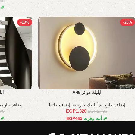
785
🎉
-13%
-26%
ابليك دوائر A49
اب
إضاءة خارجية
,
أباليك خارجية
,
إضاءة حائط
إضاءة خارجي
EGP
1,320
579
EGP
1,785
🎉 أنت وفرت
465
EGP
🎉