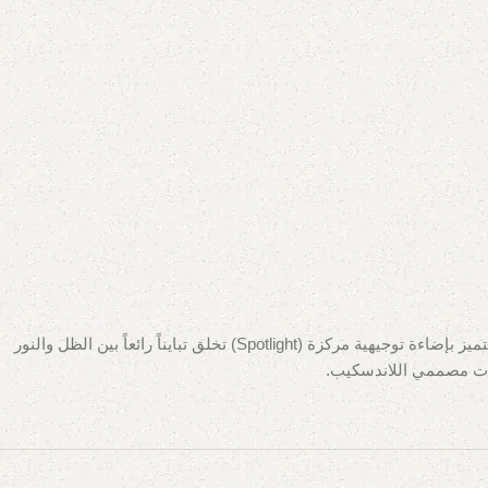
لإبراز التفاصيل المعمارية الدقيقة أو تسليط الضوء على الأشجار والنخيل في حديقتك، يأتي كشاف “عين البقرة” بقوة 18 وات ليكون الخيار الأقوى. يتميز بإضاءة توجيهية مركزة (Spotlight) تخلق تبايناً رائعاً بين الظل والنور
اجات مصممي اللاندسكيب.