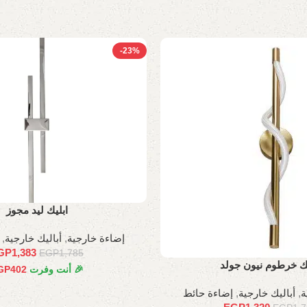
-23%
ابليك ليد مجوز
إضاءة خارجية
,
أباليك خارجية
,
GP
1,383
EGP
1,785
يك خرطوم نيون جولد
🎉 أنت وفرت
402
GP
ة
,
أباليك خارجية
,
إضاءة حائط