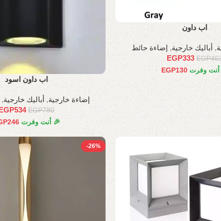
اب داون
ة
,
أباليك خارجية
,
إضاءة حائط
EGP
333
EGP
46
 أنت وفرت
130
EGP
اب داون اسود
إضاءة خارجية
,
أباليك خارجية
,
EGP
534
EGP
780
🎉 أنت وفرت
246
GP
-26%