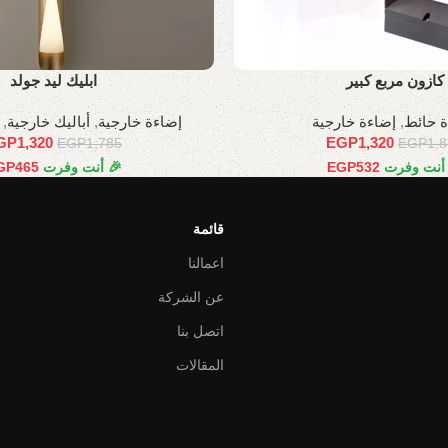
كازون مربع كبير
ابليك ليد جولد
ة حائط
,
إضاءة خارجية
إضاءة خارجية
,
أباليك خارجية
,
GP
1,320
EGP
1,320
EGP
1,785
EGP
1,
 أنت وفرت
532
EGP
🎉 أنت وفرت
465
GP
قائمة
اعمالنا
عن الشركة
اتصل بنا
المقالات