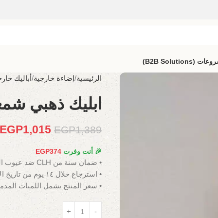
B2B Solutio)
الرئيسية
إضاءة خارجية
أباليك خارج
ابليك ذهبي شمع
EGP
1,015
EGP
1,389
🎉 أنت وفرت
374
EGP
• ضمان سنة من CLH ضد عيوب الصناعة.
• استرجاع خلال ١٤ يوم من تاريخ الاستلام.
• سعر المنتج يشمل اللمبات المدم