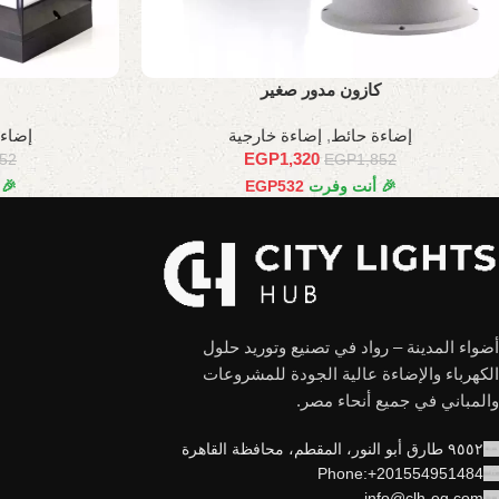
كازون مدور صغير
إضاءة حائط
,
إضاءة خارجية
إضاء
EGP
1,320
852
EGP
1,852
🎉 أنت وفرت
532
EGP
🎉
أضواء المدينة – رواد في تصنيع وتوريد حلول
الكهرباء والإضاءة عالية الجودة للمشروعات
والمباني في جميع أنحاء مصر.
٩٥٥٢ طارق أبو النور، المقطم، محافظة القاهرة
Phone:+201554951484
info@clh-eg.com