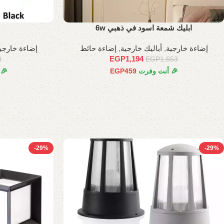
ابليك شمعة اسود في ذهبي 6w
إضاءة خارجية
,
أباليك خارجية
,
إضاءة حائط
إضاءة خارجي
EGP
1,194
3
EGP
1,653
🎉 أنت وفرت
459
EGP
🎉
-29%
-29%