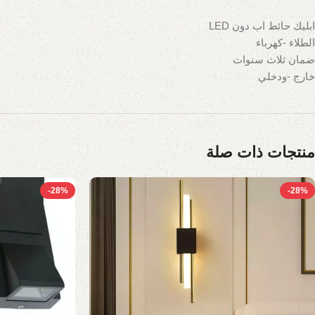
ابليك حائط اب دون LED
الطلاء -كهرباء
ضمان ثلاث سنوات
خارج -ودخلي
منتجات ذات صلة
-28%
-28%