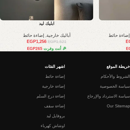
ابليك ليد
إضاءة حائط
أباليك خارجية
,
إضاءة حائط
EGP
1,256
E
EGP
1,521
E
🎉 أنت وفرت
265
EGP
خريطة الموقع
اشهر الفئات
الشروط والأحكام
إضاءة حائط
سياسة الخصوصية
إضاءة خارجية
سياسة الاسترداد والإرجاع
إضاءة درج السلم
Our Sitemap
إضاءة سقف
بروفايل ليد
اوشاش كهرباء