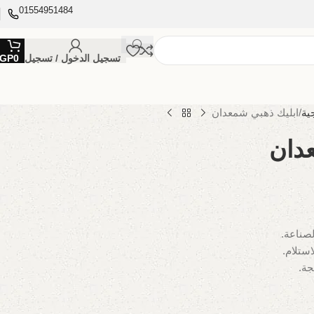
01554951484
تسجيل الدخول / تسجيل
0
GP
ية
ابليك ذهبي شمعدان
دان
جة.