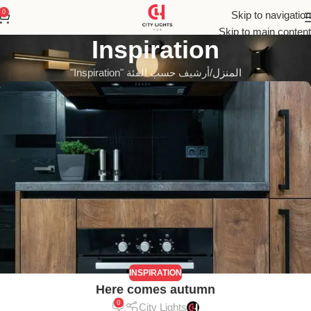
0
Skip to navigation
Skip to main content
Inspiration
المنزل
أرشيف حسب الفئة "Inspiration"
INSPIRATION
Here comes autumn
0
City Lights