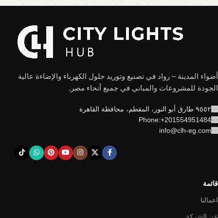
أضواء المدينة – رواد في تصنيع وتوريد حلول الكهرباء والإضاءة عالية
الجودة للمشروعات والمباني في جميع أنحاء مصر.
٩٥٥٢ طارق أبو النور، المقطم، محافظة القاهرة
Phone:+201554951484
info@clh-eg.com
قائمة
اعمالنا
عن الشركة