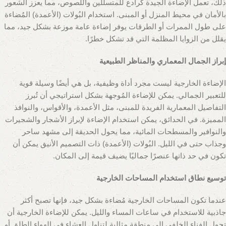
ذلك، تعمل الإضاءة الجيدة كرادع للمتسللين واللصوص، مما يعزز الشعور
بالأمان في محيط المنزل أو المبنى. استخدام البُولات (الأعمدة) المُضاءة
على طول الممرات أو الطرقات يوفر إضاءة عامة موزعة بشكل جيد، مما
يقلل من الزوايا المظلمة التي قد تشكل خطرًا.
إبراز الجمال المعماري والمناظر الطبيعية
الإضاءة الخارجية ليست مجرد أداة وظيفية، بل هي أيضًا وسيلة قوية
للتعبير الجمالي. يمكن للإضاءة المُوجهة بشكل استراتيجي أن تُبرز
التفاصيل المعمارية الفريدة للمبنى، مثل الأعمدة، والأقواس، والنوافذ
المميزة. في الحدائق، يمكن استخدام الإضاءة لإبراز الأشجار والشجيرات
والنوافير والمسطحات المائية، مما يحول الحديقة إلى مشهد ساحر
وجذاب حتى في الليل. البُولات (الأعمدة) ذات التصميم الأنيق يمكن أن
تكون في حد ذاتها عنصرًا جماليًا يضيف قيمة إلى المكان.
توسيع نطاق استخدام المساحات الخارجية
عندما تكون المساحات الخارجية مُضاءة بشكل جيد، فإنها تصبح أكثر
جاذبية للاستخدام في ساعات المساء والليل. يمكن للإضاءة الخارجية أن
تحول الفناء الخلفي إلى منطقة مثالية لتناول العشاء في الهواء الطلق أو