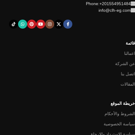
Phone:+201554951484
info@clh-eg.com
قائمة
اعمالنا
عن الشركة
اتصل بنا
المقالات
خريطة الموقع
الشروط والأحكام
سياسة الخصوصية
سياسة الاسترداد والإرجاع