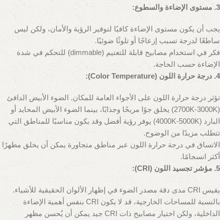
3. مستوى الإضاءة والسطوع:
يجب أن يكون مستوى الإضاءة كافيًا لتوفير الرؤية والأمان، ولكن ليس
ساطعًا لدرجة تسبب إزعاجًا أو تلوثًا ضوئيًا.
فكر في استخدام مصابيح قابلة للتعتيم (dimmable) للتحكم في شدة
الإضاءة حسب الحاجة.
4. درجة حرارة اللون (Color Temperature):
تؤثر درجة حرارة اللون على الأجواء العامة للمكان. الضوء الأبيض الدافئ
(2700K-3000K) يخلق جوًا مريحًا وجذابًا، بينما الضوء الأبيض المحايد أو
البارد (4000K-5000K) يوفر رؤية أفضل وقد يكون مناسبًا للمناطق التي
تتطلب مزيدًا من الوضوح.
الاتساق في درجة حرارة اللون عبر مناطق متجاورة يمكن أن يخلق مظهرًا
أكثر انسجامًا.
5. مؤشر تجسيد اللون (CRI):
يقيس CRI مدى دقة مصدر الضوء في إظهار الألوان الحقيقية للأشياء.
بالنسبة للمساحات الخارجية، قد لا يكون CRI بنفس أهمية الإضاءة
الداخلية، ولكن اختيار مصابيح ذات CRI جيد يمكن أن يُحسن مظهر