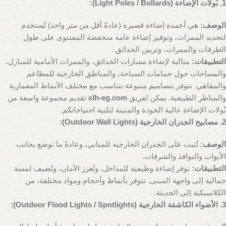
1. بُولات الإضاءة (Light Poles / Bollards):
الوصف:
هي أعمدة إضاءة قصيرة (عادةً أقل من متر واحد) تُستخدم
لتحديد الممرات، وتوفير إضاءة عامة منخفضة المستوى على طول
الطرقات والممرات، وتزيين الحدائق.
التطبيقات:
مثالية لإضاءة مسارات الحدائق، والممرات الأمامية للمنازل،
والمساحات حول حمامات السباحة، والمناطق الخارجية للمطاعم
والمقاهي. تتوفر بتصاميم متنوعة تتناسب مع مختلف الأنماط المعمارية
والمناظر الطبيعية. يمكن لفريق
clh-eg.com
تقديم مجموعة واسعة من
بُولات الإضاءة عالية الجودة والمتينة لتلبية احتياجاتكم.
2. مصابيح الجدران الخارجية (Outdoor Wall Lights):
الوصف:
تُثبت على الجدران الخارجية للمباني، وعادةً ما توضع بجانب
الأبواب والنوافذ والشرفات.
التطبيقات:
توفر إضاءة وظيفية للمداخل، وتُعزز الأمان، وتُضيف لمسة
جمالية إلى واجهة المبنى. تتوفر بأنماط وأحجام ومواد مختلفة، من
الكلاسيكية إلى الحديثة.
3. الأضواء الكاشفة الخارجية (Outdoor Flood Lights / Spotlights):