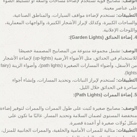
الوصف:
مصابيح قوية تُستخدم لإضاءة مساحات واسعة أو لتسليط الضوء
على عناصر معينة.
التطبيقات:
تستخدم لإضاءة مواقف السيارات، والمناطق الصناعية،
والساحات الكبيرة، وكذلك لإبراز الأشجار الكبيرة، والواجهات المعمارية،
واللوحات الإعلانية.
4. إضاءة الحدائق (Garden Lights):
الوصف:
تشمل مجموعة متنوعة من المصابيح المصممة خصيصًا
للاستخدام في الحدائق، مثل الأضواء الأرضية (up-lights) لإضاءة الأشجار
من الأسفل، وأضواء المسارات الصغيرة (path lights)، وأضواء الزينة (fairy
lights).
التطبيقات:
تُستخدم لإبراز النباتات، وتحديد المسارات، وإنشاء أجواء
ساحرة في الحدائق خلال الليل.
5. إضاءة الممرات (Path Lights):
الوصف:
مصابيح صغيرة تُثبت على طول الممرات والممرات لتوفير إضاءة
منخفضة المستوى لضمان السلامة وتحديد المسار. غالبًا ما تكون على
شكل بُولات صغيرة أو أعمدة قصيرة.
التطبيقات:
مثالية للممرات الأمامية والخلفية، والممرات الجانبية للمنزل،