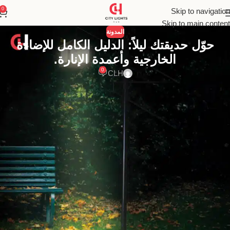
0
Skip to navigation
Skip to main content
المدونة
حوّل حديقتك ليلاً: الدليل الكامل للإضاءة
الخارجية وأعمدة الإنارة.
0
CLH
اكتشفوا كيف تُضيء الإضاءة الخارجية والبُولات (الأعمدة) مساحاتكم
الخارجية بأسلوب آمن وجذاب. دليلكم المتكامل لأحدث حلول الإضاءة
الخارجية وتطبيقاتها المتنوعة.
الإضاءة الخارجية والبُولات (الأعمدة): دليلك
الشامل لإنارة وتجميل مساحاتك الخارجية
تعتبر المساحات الخارجية امتدادًا طبيعيًا لمنازلنا ومبانينا، وهي تلعب دورًا
حيويًا في تعزيز جمالية العقار ووظائفه. سواء كانت حدائق منزلية خاصة،
أو مساحات عامة، أو واجهات مباني تجارية، فإن الإضاءة الخارجية
المناسبة لا تقتصر على توفير الأمان والرؤية في الظلام فحسب، بل تساهم
أيضًا في إبراز العناصر المعمارية، وخلق أجواء دافئة وجذابة، وتوسيع نطاق