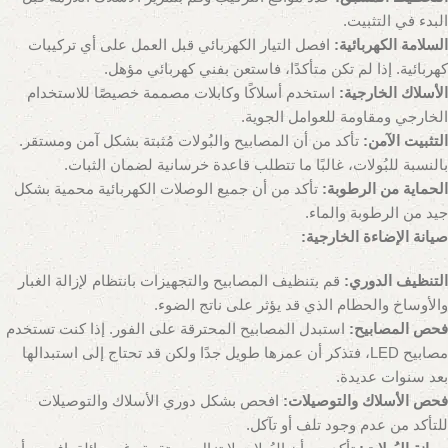
البدء في التثبيت.
السلامة الكهربائية:
افصل التيار الكهربائي قبل العمل على أي تركيبات
كهربائية. إذا لم تكن متأكدًا، فاستعن بفني كهربائي مؤهل.
الأسلاك الخارجية:
استخدم أسلاكًا وكابلات مصممة خصيصًا للاستخدام
الخارجي ومقاومة للعوامل الجوية.
التثبيت الآمن:
تأكد من أن المصابيح والبُولات مُثبتة بشكل آمن ومستقر.
بالنسبة للبُولات، غالبًا ما تتطلب قاعدة خرسانية لضمان الثبات.
الحماية من الرطوبة:
تأكد من أن جميع الوصلات الكهربائية محمية بشكل
جيد من الرطوبة والماء.
صيانة الإضاءة الخارجية:
التنظيف الدوري:
قم بتنظيف المصابيح والتجهيزات بانتظام لإزالة الغبار
والأوساخ والحطام الذي قد يؤثر على ناتج الضوء.
فحص المصابيح:
استبدل المصابيح المحترقة على الفور. إذا كنت تستخدم
مصابيح LED، فتذكر أن عمرها طويل جدًا ولكن قد تحتاج إلى استبدالها
بعد سنوات عديدة.
فحص الأسلاك والتوصيلات:
افحص بشكل دوري الأسلاك والتوصيلات
للتأكد من عدم وجود تلف أو تآكل.