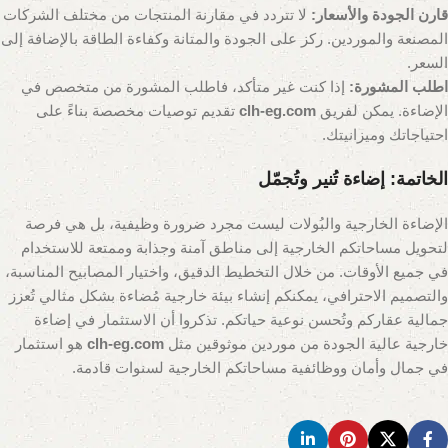
قارن الجودة والأسعار:
لا تتردد في مقارنة المنتجات من مختلف الشركات
المصنعة والموردين. ركز على الجودة والمتانة وكفاءة الطاقة بالإضافة إلى
السعر.
اطلب المشورة:
إذا كنت غير متأكد، فاطلب المشورة من متخصص في
الإضاءة. يمكن لفريق
clh-eg.com
تقديم توصيات مخصصة بناءً على
احتياجاتك وميزانيتك.
الخاتمة: إضاءة تُنير وتُجمّل
الإضاءة الخارجية والبُولات ليست مجرد ضرورة وظيفية، بل هي فرصة
لتحويل مساحاتكم الخارجية إلى مناطق آمنة وجذابة وممتعة للاستخدام
في جميع الأوقات. من خلال التخطيط الدقيق، واختيار المصابيح المناسبة،
والتصميم الاحترافي، يمكنكم إنشاء بيئة خارجية مُضاءة بشكل مثالي تُعزز
جمالية عقاركم وتُحسن نوعية حياتكم. تذكروا أن الاستثمار في إضاءة
خارجية عالية الجودة من موردين موثوقين مثل
clh-eg.com
هو استثمار
في جمال وأمان ووظائفية مساحاتكم الخارجية لسنوات قادمة.