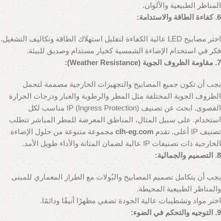
المناظر الطبيعية والألوان.
6. كفاءة الطاقة والاستدامة:
اختر مصابيح LED عالية الكفاءة لتقليل استهلاك الطاقة وتكاليف التشغيل.
فكر في استخدام الإضاءة الشمسية كخيار مستدام وصديق للبيئة.
7. مقاومة الظروف الجوية (Weather Resistance):
يجب أن تكون جميع المصابيح والتجهيزات الخارجية مصممة لتحمل
الظروف الجوية المختلفة مثل المطر والرطوبة والغبار ودرجات الحرارة
القصوى. ابحث عن تصنيف IP (Ingress Protection) مناسب لكل
استخدام. على سبيل المثال، المناطق المعرضة للمطر المباشر تتطلب
تصنيف IP أعلى. تقدم
clh-eg.com
مجموعة متنوعة من حلول الإضاءة
الخارجية ذات تصنيفات IP عالية لضمان المتانة والأداء طويل الأمد.
8. التصميم والجمالية:
يجب أن يتكامل تصميم المصابيح والبُولات مع الطراز المعماري للمبنى
والمناظر الطبيعية المحيطة.
اختر مواد وتشطيبات عالية الجودة تضفي مظهرًا أنيقًا ودائمًا.
9. التوجيه والتحكم في الضوء: