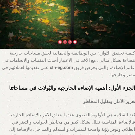
استخدام هذه المساحات حتى ساعات الليل. ومن بين الخيارات المتنوعة
للإضاءة الخارجية، تبرز
الإضاءة الخارجية
العامة و
البُولات (الأعمدة)
كعناصر أساسية لا غنى عنها لتحقيق هذه الأهداف.
هذا المقال هو دليلكم الشامل لاستكشاف عالم الإضاءة الخارجية
والبُولات، بدءًا من أهميتها وأنواعها المختلفة، مرورًا بمعايير اختيارها
وتصميمها، وصولًا إلى طرق تركيبها وصيانتها. سنركز بشكل خاص على
كيفية تحقيق التوازن بين الوظائفية والجمالية لخلق مساحات خارجية
مُضاءة بشكل مثالي، مع الأخذ في الاعتبار أحدث التقنيات والاتجاهات في
عالم الإضاءة، والتي يحرص فريق
clh-eg.com
على تقديمها لعملائهم في
مصر وخارجها.
الجزء الأول: أهمية الإضاءة الخارجية والبُولات في مساحاتنا
تعزيز الأمان وتقليل المخاطر
تُعد السلامة هي الأولوية القصوى عندما يتعلق الأمر بالإضاءة الخارجية.
فالإضاءة المناسبة تقلل بشكل كبير من مخاطر الحوادث والتعثر في
الظلام، وتوفر رؤية واضحة للممرات والسلالم والمداخل. بالإضافة إلى