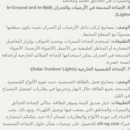
والممرات في الحدائق العامة والخاصة.
6. الإضاءة المدمجة في الأرضيات والجدران (In-Ground and In-Wall
Lights):
الوصف:
مصابيح تُركب داخل الأرضيات أو الجدران بحيث يكون سطحها
مستويًا مع السطح المحيط.
التطبيقات:
تُستخدم لإضاءة الممرات، وتحديد الحواف، وإبراز التفاصيل
المعمارية أو المناظر الطبيعية من الأسفل (الأضواء الأرضية). الأضواء
المدمجة في الجدران يمكن استخدامها لإضاءة السلالم الخارجية أو إضافة
لمسة عصرية.
7. الإضاءة الشمسية الخارجية (Solar Outdoor Lights):
الوصف:
مصابيح تعمل بالطاقة الشمسية، حيث تقوم الألواح الشمسية
المدمجة بجمع الطاقة خلال النهار وتخزينها في بطاريات لتشغيل المصباح
في الليل.
التطبيقات:
خيار صديق للبيئة وموفر للطاقة، مثالي لإضاءة الحدائق
والممرات والمناطق التي يصعب فيها توصيل الكهرباء. ومع ذلك، يجب
الانتباه إلى جودة الألواح والبطاريات لضمان أداء جيد. يمكنكم استشارة
خبراء
clh-eg.com
للحصول على توصيات بشأن حلول الإضاءة الشمسية