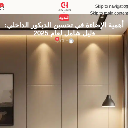
0
Skip to navigation
Skip to main content
المدونة
أهمية الإضاءة في تحسين الديكور الداخلي:
دليل شامل لعام 2025
0
CLH
اكتشف أهمية الإضاءة في تحسين الديكور الداخلي وكيف يمكنها أن تحول
منزلك بالكامل. تعلم أسرار تصميم الإضاءة وتأثيرها على الألوان
والمساحات والمزاج.
البطل الخفي: كيف تعيد الإضاءة تعريف أهمية
الديكور الداخلي بالكامل؟
يمكنك أن تمتلك أغلى قطع الأثاث، وتختار أرقى أنواع الأقمشة، وتنتقي
لوحة ألوان منسجمة بعناية فائقة. يمكنك أن تفعل كل شيء “صحيح” وفقًا
لكتب وقواعد التصميم الداخلي، ولكن مع ذلك، قد تدخل إلى مساحتك
فتشعر أن هناك شيئًا مفقودًا، شيئًا باهتًا، روحًا غائبة. هذا العنصر الخفي،