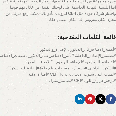
مجرد مجموعة من الأشياء الجميلة. معها، يصبح الديكور تجربة حية تتنفس.
إنها اللمسة النهائية الحاسمة على لوحتك الفنية. من خلال فهم قوتها
واختيار شركاء جودة مثل
CLH
لتزويدك بأدواتك، يمكنك رفع منزلك من
مجرد مكان مفروش إلى مكان مصمم حقًا.
قائمة الكلمات المفتاحية:
#أهمية_الإضاءة_في_الديكور #الإضاءة_والديكور
#تصميم_الإضاءة_الداخلية #تأثير_الإضاءة_على_الديكور #طبقات_الإضاءة
#الإضاءة_المحيطية #الإضاءة_الوظيفية #الإضاءة_الموجهة
#الديكور_الداخلي #تحسين_المساحات_بالإضاءة #إضاءة_ليد_ديكور
#لمبات_ليد #سبوت_لايت #CLH_lighting #إضاءة_ذكية
#درجة_حرارة_اللون #CRI #تصميم_منازل