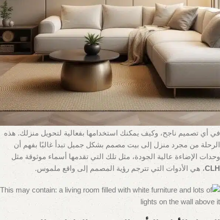
البطل الذي غالبًا ما يتم تجاهله حتى اللحظة الأخيرة، هو الإضاءة.
الإضاءة ليست مجرد أداة وظيفية لطرد الظلام؛ إنها الفرشاة التي
يستخدمها المصمم لنحت الفراغات، وتلوين الأجواء، وبث الحياة في كل
زاوية. إنها العنصر الذي يمكنه أن يجعل غرفة صغيرة تبدو واسعة، أو يجعل
سقفًا منخفضًا يبدو شامخًا. هي التي تبرز جمال قطعة فنية وتخفي
العيوب، وهي التي تحول منزلاً من مجرد مأوى إلى ملاذ دافئ ينبض
بالحياة. إن فهم
أهمية الإضاءة في تحسين الديكور الداخلي
هو الخطوة
الأولى للانتقال من مجرد “تأثيث” مساحة إلى “تصميمها” بالفعل.
في هذا الدليل الشامل، سنستكشف بعمق لماذا تعتبر الإضاءة حجر الزاوية
في أي تصميم ناجح، وكيف يمكنك استخدامها بفعالية لتحويل منزلك. هذه
الرحلة من مجرد منزل إلى بيت مصمم بشكل جميل تبدأ غالبًا بفهم أن
وحدات الإضاءة عالية الجودة، مثل تلك التي تقدمها أسماء موثوقة مثل
CLH
، هي الأدوات التي تترجم رؤية المصمم إلى واقع ملموس.