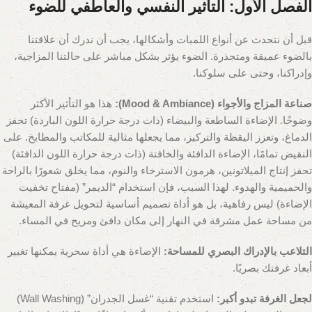
الفصل الأول: التأثير النفسي والعاطفي للضوء
قبل أن نتحدث عن أنواع اللمبات وأشكالها، يجب أن ندرك أن علاقتنا
بالضوء عميقة ومتجذرة. الضوء يؤثر بشكل مباشر على حالتنا المزاجية،
وإدراكنا، وحتى على سلوكنا.
صناعة المزاج والأجواء (Mood & Ambiance):
هذا هو التأثير الأكثر
وضوحًا. الإضاءة الساطعة والبيضاء (ذات درجة حرارة اللون الباردة) تحفز
الدماغ، وتعزز اليقظة والتركيز، مما يجعلها مثالية للمكاتب والمطابخ. على
النقيض تمامًا، الإضاءة الدافئة والخافتة (ذات درجة حرارة اللون الدافئة)
تحفز إنتاج الميلاتونين، هرمون الاسترخاء والنوم، مما يخلق شعورًا بالراحة
والحميمية والهدوء. لهذا السبب، فإن استخدام “الديمر” (مفتاح تخفيت
الإضاءة) ليس رفاهية، بل هو أداة تصميم أساسية لتحويل غرفة المعيشة
من مساحة عمل مشرقة في النهار إلى مكان دافئ ومريح في المساء.
التلاعب بالإدراك البصري للمساحة:
الإضاءة هي أداة سحرية يمكنها تغيير
أبعاد غرفتك بصريًا.
لجعل الغرفة تبدو أكبر:
استخدم تقنية “غسل الجدران” (Wall Washing)