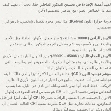
لفهم
أهمية الإضاءة في تحسين الديكور الداخلي
حقًا، يجب أن نفهم كيف
تتفاعل خصائص الضوء مع عناصر التصميم الأخرى.
درجة حرارة اللون (Kelvin):
هذا ليس مجرد تفضيل شخصي، بل هو قرار
تصميمي.
الأبيض الدافئ (2700K – 3000K):
يبرز جمال الألوان الدافئة مثل الأحمر
والبرتقالي والأصفر، ويتناغم بشكل رائع مع الديكورات التي تستخدم
الأخشاب والمواد الطبيعية.
الأبيض المحايد/البارد (3500K – 4500K):
يبرز الألوان الباردة مثل الأزرق
والأخضر والرمادي، وهو مثالي للديكورات العصرية والمينيماليست التي
تعتمد على الخطوط النظيفة والألوان الهادئة.
مؤشر تجسيد اللون (CRI):
هذا هو العامل الأكثر تأثيرًا والذي غالبًا ما يتم
تجاهله. تخيل أنك قضيت أسابيع في اختيار درجة اللون الأزرق المثالية
لأريكتك، فقط لتجد أنها تبدو باهتة ومائلة للرمادي في الليل. هذا بسبب
انخفاض مؤشر تجسيد اللون. الـ CRI هو مقياس لدقة الضوء في إظهار
الألوان الحقيقية. في التصميم الراقي، يعتبر
CRI 90 أو أعلى
أمرًا غير قابل
للتفاوض. علامات تجارية مثل
CLH
ملتزمة بتقنية CRI العالية، لضمان أن
ألوان ديكورك الحقيقية تلمع ليلًا ونهارًا.