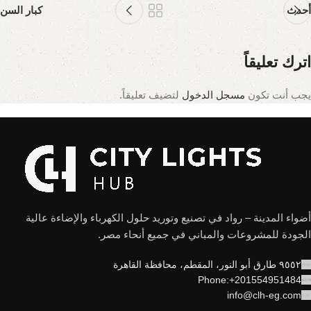
أحدث
كبار السن
اترك تعليقاً
يجب أنت تكون
مسجل الدخول
لتضيف تعليقاً.
أضواء المدينة – رواد في تصنيع وتوريد حلول الكهرباء والإضاءة عالية
الجودة للمشروعات والمباني في جميع أنحاء مصر.
٩٥٥٢ طارق أبو النور، المقطم، محافظة القاهرة
Phone:+201554951484
info@clh-eg.com