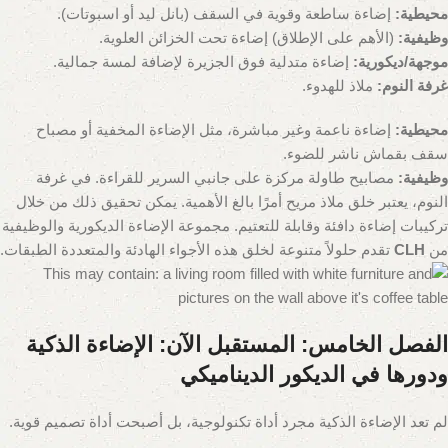
محيطية:
إضاءة ساطعة وقوية في السقف (بانل ليد أو اسبوتات).
وظيفية:
(الأهم على الإطلاق) إضاءة تحت الخزائن العلوية.
موجهة/ديكورية:
إضاءة متدلية فوق الجزيرة لإضافة لمسة جمالية.
غرفة النوم:
ملاذ للهدوء.
محيطية:
إضاءة ناعمة وغير مباشرة، مثل الإضاءة المخفية أو مصباح
سقف بقماش ناشر للضوء.
وظيفية:
مصابيح طاولة مركزة على جانبي السرير للقراءة. في غرفة
النوم، يعتبر خلق ملاذ مريح أمرًا بالغ الأهمية. يمكن تحقيق ذلك من خلال
تركيبات إضاءة دافئة وقابلة للتعتيم. مجموعة الإضاءة الديكورية والوظيفية
من
CLH
تقدم حلولاً متنوعة لخلق هذه الأجواء الهادئة والمتعددة الطبقات.
الفصل الخامس: المستقبل الآن: الإضاءة الذكية
ودورها في الديكور الديناميكي
لم تعد الإضاءة الذكية مجرد أداة تكنولوجية، بل أصبحت أداة تصميم قوية.