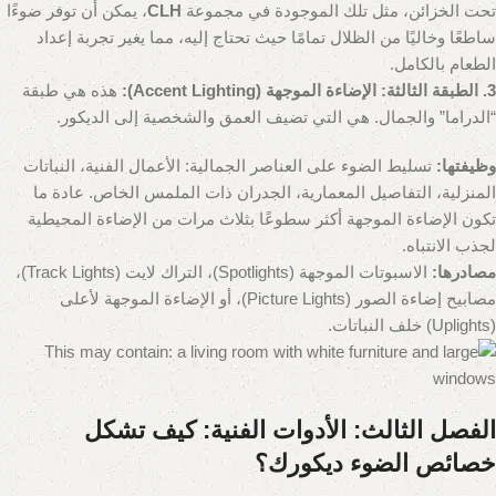
تحت الخزائن، مثل تلك الموجودة في مجموعة
CLH
، يمكن أن توفر ضوءًا
ساطعًا وخاليًا من الظلال تمامًا حيث تحتاج إليه، مما يغير تجربة إعداد
الطعام بالكامل.
3. الطبقة الثالثة: الإضاءة الموجهة (Accent Lighting):
هذه هي طبقة
“الدراما” والجمال. هي التي تضيف العمق والشخصية إلى الديكور.
وظيفتها:
تسليط الضوء على العناصر الجمالية: الأعمال الفنية، النباتات
المنزلية، التفاصيل المعمارية، الجدران ذات الملمس الخاص. عادة ما
تكون الإضاءة الموجهة أكثر سطوعًا بثلاث مرات من الإضاءة المحيطية
لجذب الانتباه.
مصادرها:
الاسبوتات الموجهة (Spotlights)، التراك لايت (Track Lights)،
مصابيح إضاءة الصور (Picture Lights)، أو الإضاءة الموجهة لأعلى
(Uplights) خلف النباتات.
الفصل الثالث: الأدوات الفنية: كيف تشكل
خصائص الضوء ديكورك؟