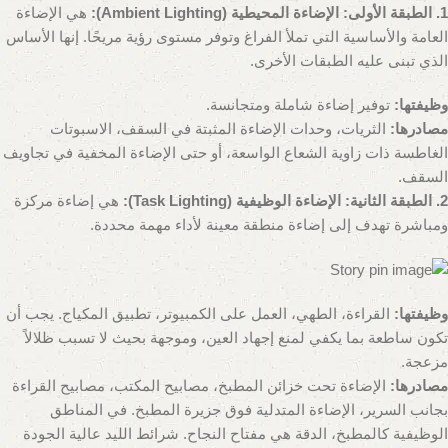
1. الطبقة الأولى: الإضاءة المحيطية (Ambient Lighting):
هي الإضاءة
العامة والأساسية التي تملأ الفراغ وتوفر مستوى رؤية مريحًا. إنها الأساس
الذي تبنى عليه الطبقات الأخرى.
وظيفتها:
توفير إضاءة شاملة ومتجانسة.
مصادرها:
الثريات، وحدات الإضاءة المثبتة في السقف، الاسبوتات
الغاطسة ذات زاوية الشعاع الواسعة، أو حتى الإضاءة المخفية في تجاويف
السقف.
2. الطبقة الثانية: الإضاءة الوظيفية (Task Lighting):
هي إضاءة مركزة
ومباشرة تهدف إلى إضاءة منطقة معينة لأداء مهمة محددة.
وظيفتها:
القراءة، الطهي، العمل على الكمبيوتر، تطبيق المكياج. يجب أن
تكون ساطعة بما يكفي لمنع إجهاد العين، وموجهة بحيث لا تسبب ظلالاً
مزعجة.
مصادرها:
الإضاءة تحت خزائن المطبخ، مصابيح المكتب، مصابيح القراءة
بجانب السرير، الإضاءة المتدلية فوق جزيرة المطبخ. في المناطق
الوظيفية كالمطبخ، الدقة هي مفتاح النجاح. شرائط الليد عالية الجودة