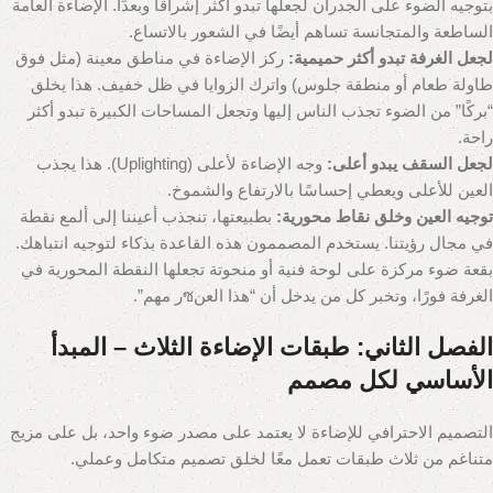
بتوجيه الضوء على الجدران لجعلها تبدو أكثر إشراقًا وبعدًا. الإضاءة العامة
الساطعة والمتجانسة تساهم أيضًا في الشعور بالاتساع.
لجعل الغرفة تبدو أكثر حميمية:
ركز الإضاءة في مناطق معينة (مثل فوق
طاولة طعام أو منطقة جلوس) واترك الزوايا في ظل خفيف. هذا يخلق
“بركًا” من الضوء تجذب الناس إليها وتجعل المساحات الكبيرة تبدو أكثر
راحة.
لجعل السقف يبدو أعلى:
وجه الإضاءة لأعلى (Uplighting). هذا يجذب
العين للأعلى ويعطي إحساسًا بالارتفاع والشموخ.
توجيه العين وخلق نقاط محورية:
بطبيعتها، تنجذب أعيننا إلى ألمع نقطة
في مجال رؤيتنا. يستخدم المصممون هذه القاعدة بذكاء لتوجيه انتباهك.
بقعة ضوء مركزة على لوحة فنية أو منحوتة تجعلها النقطة المحورية في
الغرفة فورًا، وتخبر كل من يدخل أن “هذا العنซر مهم”.
الفصل الثاني: طبقات الإضاءة الثلاث – المبدأ
الأساسي لكل مصمم
التصميم الاحترافي للإضاءة لا يعتمد على مصدر ضوء واحد، بل على مزيج
متناغم من ثلاث طبقات تعمل معًا لخلق تصميم متكامل وعملي.