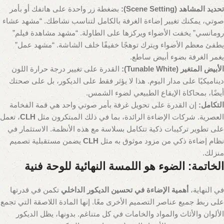
تحديد المشاهد (Scene Setting):
بضغطة زر واحدة على هاتفك أو بأمر
صوتي، يمكنك تغيير إضاءة الغرفة بالكامل لتناسب نشاطك. “مشهد عشاء
رومانسي” يخفت الأضواء ويركزها على الطاولة. “مشهد مشاهدة فيلم”
يطفئ معظم الأضواء ويترك توهجًا خفيفًا خلف الشاشة. “مشهد عمل”
يغمر الغرفة بضوء أبيض ساطع.
الأبيض المتغير (Tunable White):
القدرة على تغيير درجة حرارة اللون
ديناميكيًا على مدار اليوم. هذا لا يؤثر فقط على الديكور، بل على صحتك
أيضًا، بمحاكاة الإيقاع الطبيعي لضوء الشمس.
التكامل:
إن القدرة على تحويل غرفة بأمر صوتي واحد هي قمة الفخامة
العصرية. شركات الإضاءة الرائدة، بما في ذلك المبتكرون مثل
CLH
، تعمل
على تطوير تركيبات ذكية تتكامل بسلاسة مع هذه الأنظمة. الاستثمار في
نظام إضاءة ذكي من مزود موثوق به مثل
CLH
يضمن مستقبلية تصميم
منزلك.
الخاتمة: الضوء هو اللمسة النهائية للوحة فنية
في النهاية،
أهمية الإضاءة في تحسين الديكور الداخلي
تكمن في قدرتها
على ربط جميع عناصر التصميم الأخرى معًا. إنها المادة اللاصقة التي تجمع
الألوان والأثاث والمواد والخامات في كل متناغم. بدونها، يظل الديكور