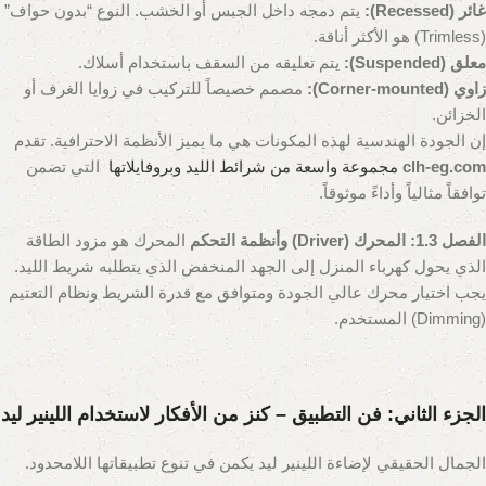
غائر (Recessed):
يتم دمجه داخل الجبس أو الخشب. النوع “بدون حواف”
(Trimless) هو الأكثر أناقة.
معلق (Suspended):
يتم تعليقه من السقف باستخدام أسلاك.
زاوي (Corner-mounted):
مصمم خصيصاً للتركيب في زوايا الغرف أو
الخزائن.
إن الجودة الهندسية لهذه المكونات هي ما يميز الأنظمة الاحترافية. تقدم
clh-eg.com
مجموعة واسعة من شرائط الليد وبروفايلاتها
التي تضمن
توافقاً مثالياً وأداءً موثوقاً.
الفصل 1.3: المحرك (Driver) وأنظمة التحكم
المحرك هو مزود الطاقة
الذي يحول كهرباء المنزل إلى الجهد المنخفض الذي يتطلبه شريط الليد.
يجب اختيار محرك عالي الجودة ومتوافق مع قدرة الشريط ونظام التعتيم
(Dimming) المستخدم.
الجزء الثاني: فن التطبيق – كنز من الأفكار لاستخدام اللينير ليد
الجمال الحقيقي لإضاءة اللينير ليد يكمن في تنوع تطبيقاتها اللامحدود.