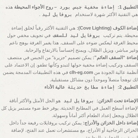
التطبيق 1:
إضاءة مخفية جبس بورد
– روح الأجواء المحيطة
هذه
هي التقنية الأكثر شهرة لاستخدام
بروفايل ليد
.
إضاءة الكوف (Cove Lighting):
هي التقنية الأكثر رقياً لخلق إضاءة
محيطة. يتم تركيب
بروفايل ليد للسقف
في تجويف مخفي حول
محيط الغرفة ليعكس ضوءه على السقف. هذا يغمر الغرفة بوهج ناعم
وغير مباشر، ويزيل الظلال، ويمنح إحساساً بالارتفاع والرحابة.
إضاءة “السقف العائم”:
يمكن تصميم “جزيرة” من الجبس في منتصف
السقف وتركيب إضاءة مخفية حولها لتبدو وكأنها تطفو. إن الاعتماد على
أنظمة عالية الجودة من
clh-eg.com
في هذه التطبيقات المدمجة يضمن
لك توهجاً متصلاً وموحداً دون مشاكل مستقبلية.
التطبيق 2:
إضاءة مطابخ حديثة
عالية الأداء
الإضاءة تحت الخزائن:
بروفايل ليد
هو الحل الأمثل والأكثر أناقة
لإضاءة أسطح العمل في المطابخ الحديثة. يوفر خط ضوء مستمر يزيل كل
الظلال ويجعل إعداد الطعام أكثر أماناً وسهولة.
إضاءة داخل الخزائن والأدراج:
يمكن تركيب بروفايلات رفيعة جداً داخل
الخزائن الزجاجية أو الأدراج، مع مستشعرات تعمل عند الفتح، لإضافة
لمسة من الفخامة والوظيفة.