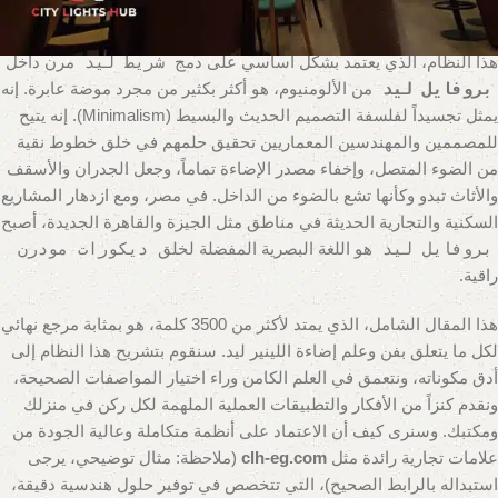
بلا شك نظام
إضاءة لينير ليد
(Linear LED Lighting).
هذا النظام، الذي يعتمد بشكل أساسي على دمج
شريط ليد
مرن داخل
بروفايل ليد
من الألومنيوم، هو أكثر بكثير من مجرد موضة عابرة. إنه
يمثل تجسيداً لفلسفة التصميم الحديث والبسيط (Minimalism). إنه يتيح
للمصممين والمهندسين المعماريين تحقيق حلمهم في خلق خطوط نقية
من الضوء المتصل، وإخفاء مصدر الإضاءة تماماً، وجعل الجدران والأسقف
والأثاث تبدو وكأنها تشع بالضوء من الداخل. في مصر، ومع ازدهار المشاريع
السكنية والتجارية الحديثة في مناطق مثل الجيزة والقاهرة الجديدة، أصبح
بروفايل ليد
هو اللغة البصرية المفضلة لخلق
ديكورات مودرن
راقية.
هذا المقال الشامل، الذي يمتد لأكثر من 3500 كلمة، هو بمثابة مرجع نهائي
لكل ما يتعلق بفن وعلم إضاءة اللينير ليد. سنقوم بتشريح هذا النظام إلى
أدق مكوناته، ونتعمق في العلم الكامن وراء اختيار المواصفات الصحيحة،
ونقدم كنزاً من الأفكار والتطبيقات العملية الملهمة لكل ركن في منزلك
ومكتبك. وسنرى كيف أن الاعتماد على أنظمة متكاملة وعالية الجودة من
علامات تجارية رائدة مثل
clh-eg.com
(ملاحظة: مثال توضيحي، يرجى
استبداله بالرابط الصحيح)
، التي تتخصص في توفير حلول هندسية دقيقة،