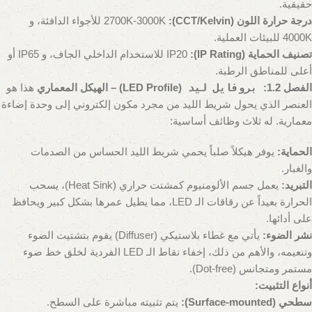
حقيقية.
درجة حرارة اللون (CCT/Kelvin):
2700K-3000K للأجواء الدافئة، و
4000K للبيئات العملية.
تصنيف الحماية (IP Rating):
IP20 للاستخدام الداخلي الجاف، و IP65 أو
أعلى للمناطق الرطبة.
الفصل 1.2:
بروفايل ليد
(LED Profile) – الهيكل المعماري
هذا هو
العنصر الذي يحول شريط الليد من مجرد مكون إلكتروني إلى وحدة إضاءة
معمارية. له ثلاث وظائف أساسية:
الحماية:
يوفر هيكلاً صلباً يحمي شريط الليد الحساس من الصدمات
والغبار.
التبريد:
يعمل جسم الألومنيوم كمشتت حراري (Heat Sink)، يسحب
الحرارة بعيداً عن رقاقات الـ LED، مما يطيل عمرها بشكل كبير ويحافظ
على أدائها.
نشر الضوء:
يأتي مع غطاء بلاستيكي (Diffuser) يقوم بتشتيت الضوء
وتنعيمه، والأهم من ذلك، إخفاء نقاط الـ LED الفردية لخلق خط ضوء
مستمر ومتجانس (Dot-free).
أنواع التثبيت:
سطحي (Surface-mounted):
يتم تثبيته مباشرة على السطح.