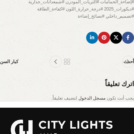
#إضاءة_الحمامات #الثريات_المودرن #شمعدانات_جدارية
#ديكورات_2025 #درجة_حرارة_اللون #كفاءة_الطاقة
#تصميم_داخلي #نصائح_إضاءة
أحدث
كبار السن
اترك تعليقاً
يجب أنت تكون
مسجل الدخول
لتضيف تعليقاً.