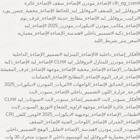
#clh_eg_com #إضاءة_مودرن #إضاءة_سقف #إضاءة_غائرة
#بروفايل_ليد_للسقف #بروفايل_ليد_للحائط #إضاءة_مخفية_جبس_بورد
#تركيب_بروفايل_ليد #إضاءة_مطابخ_حديثة #إضاءة_غرف_نوم
#إضاءة_مكاتب_مودرن #ديكورات_مودرن_2025 #إضاءة_ليد
#إضاءة_ذكية #تصميم_داخلي #هندسة_الإضاءة #إضاءة_معمارية
#سعر_متر_شريط_الليد
#أفكار_إضاءة_داخلية #الإضاءة_المنزلية #تصميم_الإضاءة_الداخلية
#إضاءة_مودرن_للمنازل #بروفايل_ليد #CLH #إضاءة_ليد #إضاءة_ذكية
#طبقات_الإضاءة #إضاءة_مخفية #إضاءة_موجهة #إضاءة_غرف_المعيشة
#إضاءة_غرف_النوم #إضاءة_المطابخ #إضاءة_الحمامات
#إضاءة_الحدائق #إضاءة_الواجهات #الثريات_المودرن #ديكورات_2025
#درجة_حرارة_اللون #تصميم_داخلي #إضاءة_سبوت_لايت
#أفكار_سبوت_لايت #تصميم_إضاءة_سبوت_لايت #سبوتات_ليد #CLH
#إضاءة_غائرة #إضاءة_موجهة #زاوية_الشعاع #توزيع_السبوت_لايت
#طبقات_الإضاءة #إضاءة_توجيهية #ديكورات_2025 #لومن_كلفن_CRI
#إضاءة_الجدران #إضاءة_اللوحات_الفنية #إضاءة_السقف
#سبوت_لايت_مودرن #هندسة_الإضاءة #تقليل_الوهج #تصميم_داخلي
#إضاءة_معمارية #بروفايل ليد ألومنيوم داخلي # سبوت متحرك 30 وات