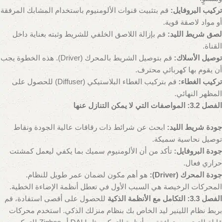
تركيب البروفايل:
قم بتثبيت قنوات الألومنيوم باستخدام المشابك المرفقة
أو مواد لاصقة قوية.
لصق شريط الليد:
قم بإزالة اللاصق الخلفي للشريط وثبته بعناية داخل
القناة.
توصيل الأسلاك:
قم بتوصيل الشريط بالمحرك (Driver). هذه الخطوة يجب
أن يقوم بها كهربائي محترف.
تركيب الغطاء:
قم بتركيب الغطاء البلاستيكي (Diffuser) للحصول على
المظهر النهائي.
الفصل 3.2: المواصفات التي لا يمكن التنازل عنها
جودة شريط الليد:
ابحث عن شرائط ذات رقاقات عالية الجودة ونقاط
توصيل نحاسية سميكة.
جودة البروفايل:
تأكد من أن الألومنيوم سميك بما يكفي ليعمل كمشتت
حراري فعال.
جودة المحرك (Driver):
هو أهم مكون لضمان عمر طويل للنظام.
المحركات الرخيصة هي السبب الأول في تعطل أنظمة الإضاءة الخطية.
الفصل 3.3: التكامل مع الأنظمة الذكية
للحصول على أقصى استفادة، قم
بربط نظام اللينير ليد الخاص بك بنظام منزلك الذكي. استخدم محركات