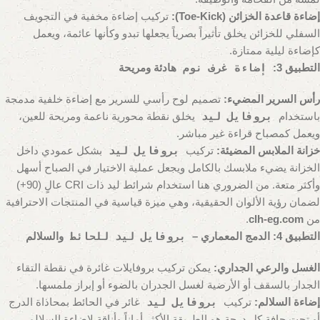
إضاءة قاعدة الخزائن (Toe-Kick):
تركيب إضاءة مخفية في التجويف
السفلي للخزائن يخلق تأثيراً بصرياً يجعلها تبدو وكأنها عائمة، ويعمل
كإضاءة ليلية ممتازة.
التطبيق 3:
إضاءة غرف نوم
هادئة ومريحة
رأس السرير المضيء:
تصميم لوح رأسي للسرير مع إضاءة خلفية مدمجة
باستخدام
بروفايل ليد
يخلق نقطة محورية ناعمة ومريحة للعين،
ويعمل كمصباح قراءة غير مباشر.
خزانة الملابس المضيئة:
تركيب
بروفايل ليد
بشكل عمودي داخل
الخزانة يضيء ملابسك بالكامل ويجعل عملية الاختيار في الصباح أسهل
وأكثر متعة. من الضروري هنا استخدام شرائط ليد ذات CRI عالٍ (90+)
لضمان رؤية الألوان الحقيقية، وهي ميزة قياسية في المنتجات الاحترافية
من
clh-eg.com
.
التطبيق 4: الدمج المعماري –
بروفايل ليد للحائط
والسلالم
الغسل والرعي الجداري:
يمكن تركيب بروفايلات غائرة في نقطة التقاء
الجدار بالسقف أو الأرضية لغسل الجدران بالضوء أو إبراز ملمسها.
إضاءة السلالم:
تركيب
بروفايل ليد
غائر في الحائط بمحاذاة الدرج
أو تحت حافة كل درجة هو الطريقة الأكثر أماناً وأناقة لإضاءة السلالم.