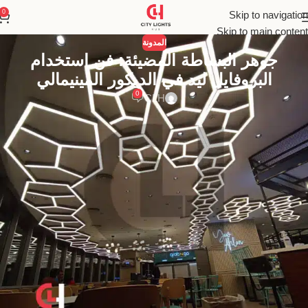
0
Skip to navigation
Skip to main content
المدونة
جوهر البساطة المضيئة: فن استخدام
البروفايل ليد في الديكور المينيمالي
0
CLH
اكتشف عالم
إضاءة لينير ليد
، سر التصميم الداخلي الحديث.
دليلك الشامل لعام 2025 لاستخدام
بروفايل ليد
و
الإضاءة
المخفية
لخلق مساحات معمارية أنيقة ومبتكرة.
فن إضاءة اللينير ليد: الدليل الشامل لرسم
الخطوط المضيئة في التصميم المعماري الحديث
في المشهد المتطور باستمرار للتصميم الداخلي، هناك ثورة هادئة تحدث،
ثورة تعيد تعريف علاقتنا بالضوء والعمارة. لقد انتقلنا من عصر كانت فيه
الإضاءة مجرد “أجسام” نعلقها في السقف أو نضعها في زاوية الغرفة، إلى
عصر أصبح فيه الضوء نفسه “مادة” معمارية، عنصراً سائلاً يمكن دمجه
وتشكيله ورسمه داخل نسيج المبنى. والبطل الرئيسي في هذه الثورة هو