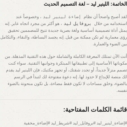
الخاتمة: اللينير ليد – لغة التصميم الحديث
لقد أصبح واضحاً أن نظام
إضاءة لينير ليد
، وخصوصاً عند
استخدامه من خلال
بروفايل ليد
، هو أكثر من مجرد اتجاه عابر. إنه
يمثل أداة تصميمية أساسية ولغة بصرية جديدة تتيح للمصممين تحقيق
رؤى معمارية لم تكن ممكنة من قبل. إنه يجسد البساطة، والنقاء، والتكامل
بين الضوء والعمارة.
أنت الآن تمتلك المعرفة الكاملة والشاملة حول هذه التقنية المذهلة. من
مكوناتها الأساسية إلى تطبيقاتها المبتكرة وجوانبها التقنية. سواء كنت
تصمم منزلاً جديداً، أو تجدد شقتك، أو تجهز مكتبك، فإن اللينير ليد يقدم
لك منصة للإبداع لا حدود لها. إنه دعوة مفتوحة لك لتبدأ في الرسم
بالضوء، وخلق مساحات لا تكون فقط مضاءة، بل تكون منحوتة بالضوء
نفسه.
قائمة الكلمات المفتاحية:
#إضاءة_لينير_ليد #بروفايل_ليد #شريط_ليد #إضاءة_مخفية