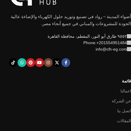
أضواء المدينة – رواد في تصنيع وتوريد حلول الكهرباء والإضاءة عالية
الجودة للمشروعات والمباني في جميع أنحاء مصر.
٩٥٥٢ طارق أبو النور، المقطم، محافظة القاهرة
Phone:+201554951484
info@clh-eg.com
قائمة
اعمالنا
عن الشركة
اتصل بنا
المقالات