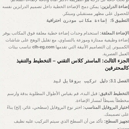
إضاءة الدرابزين:
يمكن دمج الإضاءة الخطية داخل تصميم الدرابزين نفسه
للحصول على مظهر مستقبلي ومبتكر.
التطبيق 5:
إضاءة مكاتب مودرن
احترافية
الإضاءة المعلقة:
استخدام وحدات إضاءة خطية معلقة فوق المكاتب يوفر
إضاءة وظيفية ممتازة وموزعة بالتساوي، مع تقليل الوهج على شاشات
الكمبيوتر. إن التصاميم الأنيقة التي تقدمها
clh-eg.com
تناسب بيئات
العمل العصرية.
الجزء الثالث: الماستر كلاس التقني – التخطيط والتنفيذ
كالمحترفين
الفصل 3.1: دليل
تركيب بروفايل ليد
التخطيط الدقيق:
قبل البدء، قم بقياس الأطوال المطلوبة بدقة وارسم
مخططاً بسيطاً لمسار الإضاءة.
اختيار البروفايل المناسب:
اختر نوع البروفايل (سطحي، غائر، إلخ) بناءً
على تصميمك.
تجهيز السطح:
تأكد من أن السطح الذي سيتم التركيب عليه نظيف
ومستوٍ.