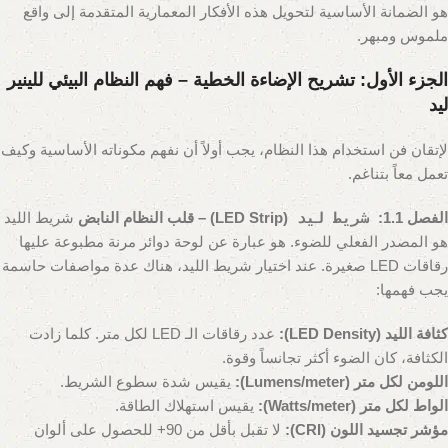
هو الضمانة الأساسية لتحويل هذه الأفكار المعمارية المتقدمة إلى واقع
ملموس ومبهر.
الجزء الأول: تشريح الإضاءة الخطية – فهم النظام البيئي للينير
ليد
لإتقان فن استخدام هذا النظام، يجب أولاً أن نفهم مكوناته الأساسية وكيف
تعمل معاً بتناغم.
الفصل 1.1:
شريط ليد
(LED Strip) – قلب النظام النابض
شريط الليد
هو المصدر الفعلي للضوء. هو عبارة عن لوحة دوائر مرنة مطبوعة عليها
رقاقات LED صغيرة. عند اختيار شريط الليد، هناك عدة مواصفات حاسمة
يجب فهمها:
كثافة الليد (LED Density):
عدد رقاقات الـ LED لكل متر. كلما زادت
الكثافة، كان الضوء أكثر تجانساً وقوة.
اللومن لكل متر (Lumens/meter):
يقيس شدة سطوع الشريط.
الواط لكل متر (Watts/meter):
يقيس استهلاك الطاقة.
مؤشر تجسيد اللون (CRI):
لا تقبل بأقل من 90+ للحصول على ألوان