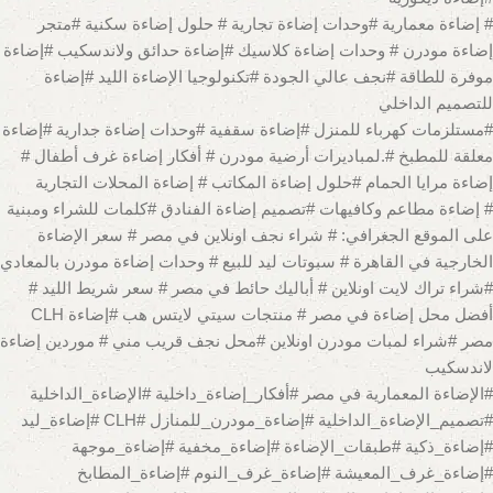
# إضاءة معمارية #وحدات إضاءة تجارية # حلول إضاءة سكنية #متجر
إضاءة مودرن # وحدات إضاءة كلاسيك #إضاءة حدائق ولاندسكيب #إضاءة
موفرة للطاقة #نجف عالي الجودة #تكنولوجيا الإضاءة الليد #إضاءة
للتصميم الداخلي
#مستلزمات كهرباء للمنزل #إضاءة سقفية #وحدات إضاءة جدارية #إضاءة
معلقة للمطبخ #.لمباديرات أرضية مودرن # أفكار إضاءة غرف أطفال #
إضاءة مرايا الحمام #حلول إضاءة المكاتب # إضاءة المحلات التجارية
# إضاءة مطاعم وكافيهات #تصميم إضاءة الفنادق #كلمات للشراء ومبنية
على الموقع الجغرافي: # شراء نجف اونلاين في مصر # سعر الإضاءة
الخارجية في القاهرة # سبوتات ليد للبيع # وحدات إضاءة مودرن بالمعادي
#شراء تراك لايت اونلاين # أباليك حائط في مصر # سعر شريط الليد #
أفضل محل إضاءة في مصر # منتجات سيتي لايتس هب #إضاءة CLH
مصر #شراء لمبات مودرن اونلاين #محل نجف قريب مني # موردين إضاءة
لاندسكيب
#الإضاءة المعمارية في مصر #أفكار_إضاءة_داخلية #الإضاءة_الداخلية
#تصميم_الإضاءة_الداخلية #إضاءة_مودرن_للمنازل #CLH #إضاءة_ليد
#إضاءة_ذكية #طبقات_الإضاءة #إضاءة_مخفية #إضاءة_موجهة
#إضاءة_غرف_المعيشة #إضاءة_غرف_النوم #إضاءة_المطابخ