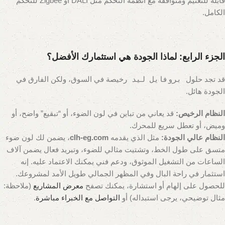
قابلة للتعتيم ومتوافقة مع أنظمة التحكم مثل DALI أو Zigbee للتحكم
الكامل.
الجزء الرابع: لماذا الجودة هي استثمارك الأفضل؟
قد تجد حلول
بروفايل ليد
رخيصة في السوق، ولكن الفارق في
الجودة هائل.
النظام الرخيص:
قد يعاني من تباين في لون الضوء، أو “تبقيع” واضح، أو
وميض، أو تعطل سريع للمحرك.
النظام عالي الجودة:
مثل الذي يقدمه
clh-eg.com
، يضمن لك لون ضوء
متسق على طول الخط، وتشتيت مثالي للضوء، وتبريد فعال يضمن آلاف
الساعات من التشغيل الموثوق، ودعم فني يمكنك الاعتماد عليه. إنه
استثمار في راحة البال وفي المظهر الجمالي طويل الأمد لمشروعك.
للحصول على إلهام أو استشارة، يمكنك تصفح
معرض المشاريع
(ملاحظة:
مثال توضيحي، يرجى استبداله)
أو
التواصل مع الخبراء مباشرة
.