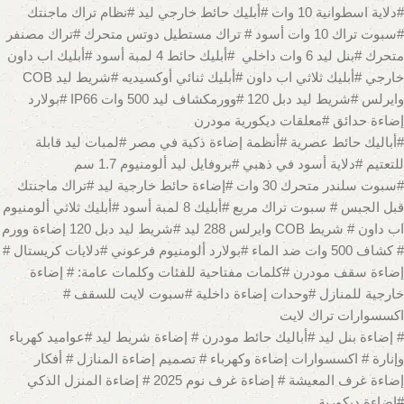
#دلاية اسطوانية 10 وات #أبليك حائط خارجي ليد #نظام تراك ماجنتك
#سبوت تراك 10 وات أسود # تراك مستطيل دوتس متحرك #تراك مصنفر
متحرك #بنل ليد 6 وات داخلي #أبليك حائط 4 لمبة أسود #أبليك اب داون
خارجي #أبليك ثلاثي اب داون #أبليك ثنائي أوكسيديه #شريط ليد COB
وايرلس #شريط ليد دبل 120 #وورمكشاف ليد 500 وات IP66 #بولارد
إضاءة حدائق #معلقات ديكورية مودرن
#أباليك حائط عصرية #أنظمة إضاءة ذكية في مصر #لمبات ليد قابلة
للتعتيم #دلاية أسود في ذهبي #بروفايل ليد ألومنيوم 1.7 سم
#سبوت سلندر متحرك 30 وات #إضاءة حائط خارجية ليد #تراك ماجنتك
قبل الجبس # سبوت تراك مربع #أبليك 8 لمبة أسود #أبليك ثلاثي ألومنيوم
اب داون # شريط COB وايرلس 288 ليد #شريط ليد دبل 120 إضاءة وورم
# كشاف 500 وات ضد الماء #بولارد ألومنيوم فرعوني #دلايات كريستال #
إضاءة سقف مودرن #كلمات مفتاحية للفئات وكلمات عامة: # إضاءة
خارجية للمنازل #وحدات إضاءة داخلية #سبوت لايت للسقف #
اكسسوارات تراك لايت
# إضاءة بنل ليد #أباليك حائط مودرن # إضاءة شريط ليد #عواميد كهرباء
وإنارة # اكسسوارات إضاءة وكهرباء # تصميم إضاءة المنازل # أفكار
إضاءة غرف المعيشة # إضاءة غرف نوم 2025 # إضاءة المنزل الذكي
#إضاءة ديكورية