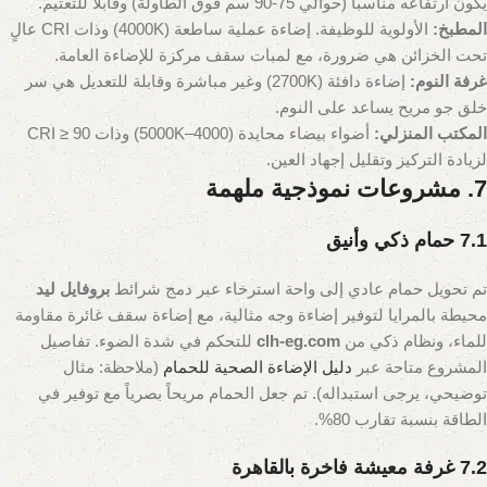
يكون ارتفاعه مناسباً (حوالي 75-90 سم فوق الطاولة) وقابلاً للتعتيم.
المطبخ:
الأولوية للوظيفة. إضاءة عملية ساطعة (4000K) وذات CRI عالٍ
تحت الخزائن هي ضرورة، مع لمبات سقف مركزة للإضاءة العامة.
غرفة النوم:
إضاءة دافئة (2700K) وغير مباشرة وقابلة للتعديل هي سر
خلق جو مريح يساعد على النوم.
المكتب المنزلي:
أضواء بيضاء محايدة (4000–5000K) وذات CRI ≥ 90
لزيادة التركيز وتقليل إجهاد العين.
7. مشروعات نموذجية ملهمة
7.1 حمام ذكي وأنيق
تم تحويل حمام عادي إلى واحة استرخاء عبر دمج شرائط
بروفايل ليد
محيطة بالمرايا لتوفير إضاءة وجه مثالية، مع إضاءة سقف غائرة مقاومة
للماء، ونظام ذكي من
clh-eg.com
للتحكم في شدة الضوء. تفاصيل
المشروع متاحة عبر
دليل الإضاءة الصحية للحمام
(ملاحظة: مثال
توضيحي، يرجى استبداله)
. تم جعل الحمام مريحاً بصرياً مع توفير في
الطاقة بنسبة تقارب 80%.
7.2 غرفة معيشة فاخرة بالقاهرة