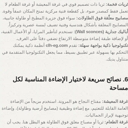
ثريات فخمة:
ثريا ذات تصميم قوي في غرفة المعيشة أو غرفة الطعام لا
تعمل فقط كمصدر ضوء، بل كقطعة فنية مركزية تمنح المكان عمقاً وقوة.
مصابيح معلّقة فوق الطاولات:
سواء فوق جزيرة المطبخ أو طاولة جانبية،
المصابيح المعلقة بأشكال هندسية وفنية تضيف لمسة عصرية وتركيزاً.
أباليك جدارية (Wall sconces):
تستخدم لتأطير المرايا، أو الأعمال الفنية،
أو لإضافة طبقة إضاءة متوسطة الارتفاع تضفي دفئاً على الغرف.
تكنولوجيا ذكية بواجهة سهلة:
تقدم
clh-eg.com
أنظمة ذكية يمكنك
التحكم بها بسهولة عبر تطبيق بسيط، مما يجعل التكنولوجيا المتقدمة في
متناول يديك.
6. نصائح سريعة لاختيار الإضاءة المناسبة لكل
مساحة
غرفة المعيشة:
مفتاح النجاح هو المرونة. استخدم مزيجاً من الإضاءة
العامة القابلة للتعتيم، مع إضاءة وظيفية (مصابيح أرضية وطاولة)، وإضاءة
توجيهية لإبراز الجماليات.
غرفة الطعام:
ثريا أو مصباح معلق فوق الطاولة هو البطل هنا. يجب أن