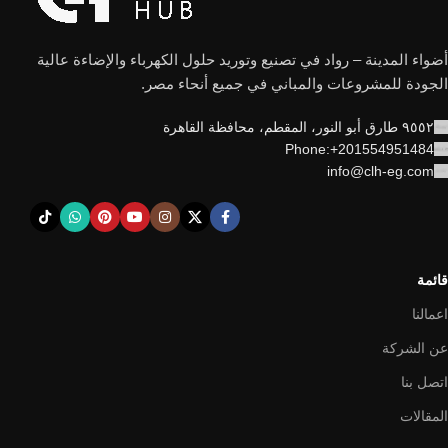
أضواء المدينة – رواد في تصنيع وتوريد حلول الكهرباء والإضاءة عالية
الجودة للمشروعات والمباني في جميع أنحاء مصر.
٩٥٥٢ طارق أبو النور، المقطم، محافظة القاهرة
Phone:+201554951484
info@clh-eg.com
قائمة
اعمالنا
عن الشركة
اتصل بنا
المقالات