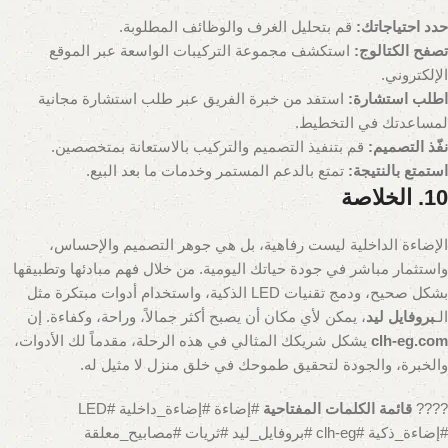
حدد احتياجاتك:
قم بتحليل الغرف والوظائف المطلوبة.
تصفح الكتالوج:
استكشف مجموعة التركيبات الواسعة عبر الموقع
الإلكتروني.
اطلب استشارة:
استفد من خبرة الفريق عبر طلب استشارة مجانية
لمساعدتك في التخطيط.
نفّذ التصميم:
قم بتنفيذ التصميم والتركيب بالاستعانة بمتخصصين.
استمتع بالنتيجة:
تمتع بالدعم المستمر وخدمات ما بعد البيع.
10. الخلاصة
الإضاءة الداخلية ليست رفاهية، بل هي جوهر التصميم والإحساس،
واستثمار مباشر في جودة حياتك اليومية. من خلال فهم مبادئها وتطبيقها
بشكل صحيح، ودمج تقنيات LED الذكية، واستخدام أدوات مبتكرة مثل
الـ
بروفايل ليد
، يمكن لأي مكان أن يصبح أكثر جمالاً، وراحة، وكفاءة. إن
clh-eg.com
يشكل شريكك المثالي في هذه الرحلة، مقدماً لك الأدوات،
والخبرة، والجودة لتحقيق طموحك في خلق منزل لا مثيل له.
????️
قائمة الكلمات المفتاحية
#إضاءة #إضاءة_داخلية #LED
#إضاءة_ذكية #clh-eg #بروفايل_ليد #ثريات #مصابيح_معلقة