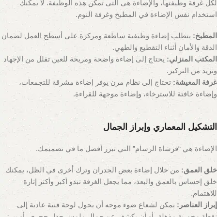
لكل غرفة وظيفتها، والإضاءة هي التي تمكن هذه الوظيفة. لا يمكنك
استخدام نفس الإضاءة في المطبخ وغرفة النوم.
المطبخ:
يتطلب إضاءة وظيفية ساطعة ومركزة على أسطح العمل لضمان
الدقة والأمان أثناء التقطيع والطهي.
المكتب المنزلي:
يحتاج إلى إضاءة واضحة ومريحة للعين تقلل من الإجهاد
وتزيد من التركيز.
غرفة المعيشة:
تحتاج إلى نظام مرن يوفر إضاءة مشرقة للتجمعات،
وإضاءة خافتة للاسترخاء، وإضاءة موجهة للقراءة.
التشكيل المعماري وإبراز الجمال
الإضاءة هي “فرشاة الرسام” التي تبرز أفضل ما في تصميمك.
خلق العمق:
من خلال إضاءة بعض الجدران وترك أخرى في الظل، يمكنك
خلق إحساس بالعمق والبعد، مما يجعل الغرفة تبدو أكبر وأكثر إثارة
للاهتمام.
إبراز العناصر:
يمكن لشعاع ضوء موجه أن يحول لوحة فنية عادية إلى
نقطة محورية مذهلة، أو أن يكشف عن جمال ملمس جدار حجري، أو يبرز