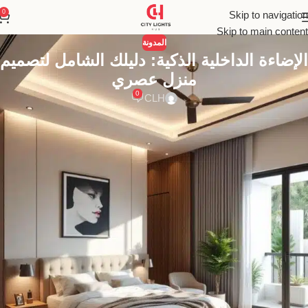
0
Skip to navigation
Skip to main content
المدونة
الإضاءة الداخلية الذكية: دليلك الشامل لتصميم
منزل عصري
0
CLH
إضاءة داخلية متكاملة تجمع بين الذكاء والجمال، اكتشف كيف تحول حلول
الإضاءة الحديثة منزلك ومكتبك إلى مساحات مفعمة بالأناقة والراحة
والإنتاجية.
الإضاءة الداخلية: فن نحت المساحات وتحويلها
إلى عوالم مفعمة بالحياة والأناقة
في عالم التصميم الداخلي، حيث تتناغم الألوان والمواد والأثاث لخلق
لوحة متكاملة، تظل الإضاءة الداخلية هي العنصر الأكثر قوة وسحراً، هي
الروح التي تبث الحياة في الجدران الصامتة. إنها ليست مجرد مصدر
للضوء لتبديد الظلام، بل هي أداة فنية دقيقة ولغة بصرية قادرة على تحريك
المشاعر، وتحديد معالم الفضاء، وإبراز أدق التفاصيل الجمالية. الإضاءة