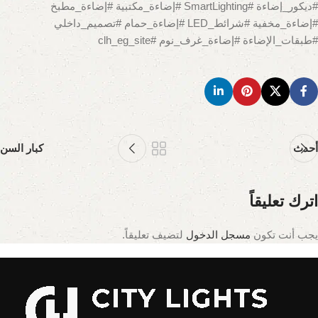
#ديكور_إضاءة #SmartLighting #إضاءة_مكتبية #إضاءة_مطبخ
#إضاءة_مخفية #شرائط_LED #إضاءة_حمام #تصميم_داخلي
#طبقات_الإضاءة #إضاءة_غرف_نوم #clh_eg_site
أحدث
كبار السن
اترك تعليقاً
يجب أنت تكون
مسجل الدخول
لتضيف تعليقاً.