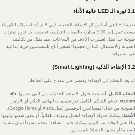
3.1 ثورة الـ LED عالية الأداء
تقنية LED هي أساس كل الإضاءة الحديثة. فهي لا ترشّد استهلاك الكهرباء
بنسب تصل إلى 90% مقارنة باللمبات التقليدية فحسب، بل تدوم لفترات
طويلة جداً تصل لعشرات الآلاف من الساعات، مما يقلل من تكاليف
الصيانة والاستبدال. كما أن حجمها الصغير أتاح للمصممين حرية إبداعية
غير مسبوقة.
3.2 الإضاءة الذكية (Smart Lighting)
لم يعد التحكم في الإضاءة يقتصر على مفتاح على الحائط.
التحكم الكامل:
أصبحت حلول الإضاءة الحديثة، مثل التي تقدمها
clh-
eg.com
، تدعم التحكم الكامل عبر تطبيقات الهاتف الذكي أو الأوامر
الصوتية من خلال المساعدين الرقميين (مثل Alexa أو Google Home).
الأتمتة:
يمكنك جدولة الإضاءة لتعمل وتتوقف تلقائياً، أو تتغير شدتها ولونها
بناءً على الوقت من اليوم. يمكنك خلق “مشاهد” معدة مسبقاً (مثل مشهد
السينما أو مشهد العشاء) بلمسة زر.