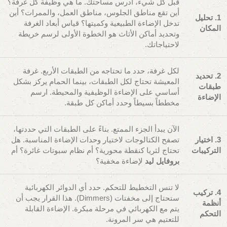
قبل كل شيء، ادرس مساحتك. ما هي وظيفة كل غرفة؟
أين تقع مناطق الجلوس، مناطق العمل، والممرات؟ أين
1. تحليل
تدخل الإضاءة الطبيعية وكميتها؟ قياس أبعاد الغرفة
المكان
وتحديد أماكن الأثاث هو الخطوة الأولى لرسم خريطة
لاحتياجاتك.
لكل غرفة، حدد ما تحتاجه من الطبقات الأربع. غرفة
2. تحديد
المعيشة تحتاج لكل الطبقات، بينما الحمام يركز بشكل
طبقات
أساسي على الإضاءة الوظيفية والمحيطة. ارسم
الإضاءة
مخططاً بسيطاً وحدد أماكن كل طبقة.
الآن يبدأ الجزء الممتع. بناءً على الطبقات التي حددتها،
3. اختيار
تصفح الكتالوجات لاختيار وحدات الإضاءة المناسبة. هل
التركيبات
تحتاج لثريا كنقطة محورية؟ أم نظام سبوتات غائرة؟ أم
بروفايل ليد
لإضاءة مخفية؟
لا تنس التخطيط للتحكم. حدد أي الدوائر الكهربائية
4. تركيب
ستحتاج إلى مخفتات (Dimmers). هذا القرار يجب أن
أنظمة
يتم مع الكهربائي في مرحلة مبكرة. الإضاءة القابلة
التحكم
للتعتيم هي سر المرونة.