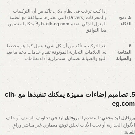
إذا كنت ترغب في نظام ذكي، تأكد من أن التركيبات
5. دمج
والمحركات (Drivers) التي تختارها متوافقة مع أنظمة
الذكاء
المنزل الذكي. تقدم
clh-eg.com
حلولاً متكاملة تضمن
هذا التوافق.
6.
بعد التركيب، تأكد من أن كل شيء يعمل كما هو مخطط
المتابعة
له. العلامات التجارية الموثوقة تقدم خدمات دعم ما بعد
والصيانة
البيع والصيانة لضمان استمرارية أداء نظامك.
5. تصاميم إضاءات مميزة يمكنك تنفيذها مع clh-
eg.com
بروفايل ليد مخفي:
استخدم الـ
بروفايل ليد
في تجاويف السقف أو خلف
الألواح الجدارية أو تحت الأثاث لخلق توهج معماري غير مباشر وراقٍ
للغاية.