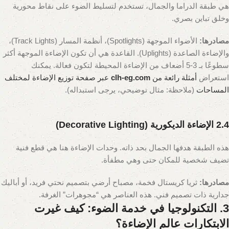
هي طبقة الدراما والجمال، تستخدم لتسليط الضوء على نقاط محورية
وخلق تباين بصري.
مصادرها:
الأضواء الموجهة (Spotlights)، أنظمة المسار (Track Lights)،
والإضاءة الصاعدة (Uplights). القاعدة هي أن تكون الإضاءة الموجهة أكثر
سطوعًا بـ 3-5 أضعاف من الإضاءة المحيطة لتكون فعالة. يمكنك
استعراض
أمثلة رائعة من
clh-eg.com
عبر صفحة توزيع الإضاءة لمختلف
المساحات
(ملاحظة: مثال توضيحي، يرجى استبداله)
.
2.4 الإضاءة الديكورية (Decorative Lighting)
هذه الطبقة هدفها الجمال بحد ذاته. وحدات الإضاءة هنا هي قطع فنية
تضيف شخصية للمكان حتى وهي مطفأة.
مصادرها:
ثريا كريستال فخمة، مصباح أرضي بتصميم نحتي فريد، أو أباليك
جدارية ذات تصميم فني. هذه العناصر هي “مجوهرات” الغرفة.
3. التكنولوجيا في خدمة الضوء: كيف غيرت
الابتكارات عالم الإضاءة؟