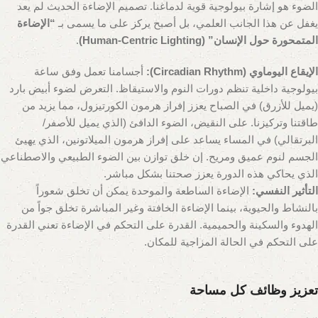
الضوء هو إشارة بيولوجية قوية لدماغنا. تصميم الإضاءة الحديث لم يعد
يغفل عن هذا الجانب العلمي، بل أصبح يركز على ما يسمى بـ
“الإضاءة
المتمحورة حول الإنسان” (Human-Centric Lighting)
.
الإيقاع اليوماوي (Circadian Rhythm):
أجسامنا تعمل وفق ساعة
بيولوجية داخلية تنظم دورات النوم والاستيقاظ. التعرض لضوء أبيض بارد
(يميل للأزرق) في الصباح يعزز إفراز هرمون الكورتيزول، مما يزيد من
طاقتنا وتركيزنا. على النقيض، الضوء الدافئ (الذي يميل للأصفر/
البرتقالي) في المساء يساعد على إفراز هرمون الميلاتونين، الذي يهيئ
الجسم لنوم عميق ومريح. إن خلق توازن بين الضوء الطبيعي والاصطناعي
الذي يحاكي هذه الدورة يعزز صحتنا بشكل مباشر.
التأثير النفسي:
الإضاءة الساطعة والموحدة يمكن أن تخلق شعوراً
بالنشاط والحيوية، بينما الإضاءة الخافتة وغير المباشرة تخلق جواً من
الهدوء والسكينة والحميمية. القدرة على التحكم في الإضاءة تعني القدرة
على التحكم في الحالة المزاجية للمكان.
تعزيز وظائف كل مساحة