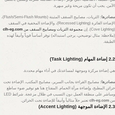
الآمن. يجب أن تكون مريحة وغير مبهرة.
مصادرها:
الثريات، مصابيح السقف المثبتة (Flush/Semi-Flush Mounts)،
الإضاءة الغائرة (Recessed Lighting)، والإضاءة المخفية في السقف
(Cove Lighting). إن
مجموعة الثريات ومصابيح السقف من
clh-eg.com
(ملاحظة: مثال توضيحي، يرجى استبداله)
توفر أساساً قوياً وأنيقاً لهذه
الطبقة.
2.2 إضاءة المهام (Task Lighting)
هي إضاءة مركزة وموجهة لمساعدتك في أداء مهام محددة.
مصادرها:
مصابيح القراءة بجانب السرير، مصابيح المكتب، الإضاءة تحت
خزائن المطبخ، وإضاءة مرآة الحمام. المفتاح هنا هو توفير ضوء ساطع
ومباشر على منطقة العمل دون التسبب في ظلال مزعجة. شرائط LED
من
clh-eg.com
تعتبر حلاً مثالياً وأنيقاً للإضاءة تحت الخزائن.
2.3 الإضاءة الموجهة (Accent Lighting)