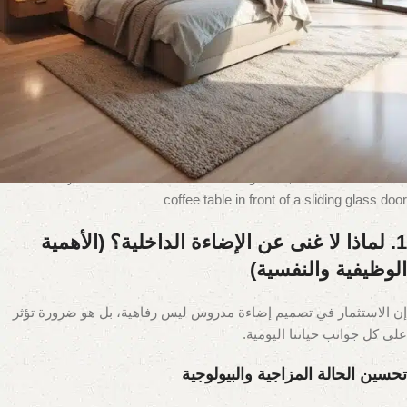
الصحيحة يمكنها أن تجعل غرفة صغيرة تبدو وكأنها قاعة رحبة، وأن تضفي
على أفخم القصور جواً من الدفء الحميمي.
هنا، سنأخذك في رحلة موسّعة وشاملة، لا لتتعرف فقط على أهمية
الإضاءة، بل لتتقن فن توظيفها بإبداع واحترافية، مستكشفاً أحدث الوسائل
والتقنيات التي تقدمها حلول الإضاءة العصرية من
clh-eg.com
، شريكك
في تحويل أي مكان إلى تحفة فنية مضيئة.
1. لماذا لا غنى عن الإضاءة الداخلية؟ (الأهمية
الوظيفية والنفسية)
إن الاستثمار في تصميم إضاءة مدروس ليس رفاهية، بل هو ضرورة تؤثر
على كل جوانب حياتنا اليومية.
تحسين الحالة المزاجية والبيولوجية