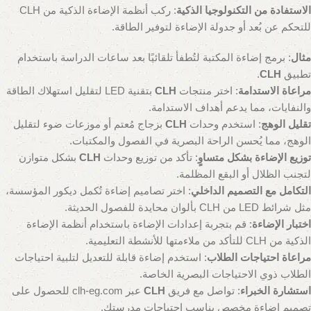
الاستفادة من التكنولوجيا الذكية
: ركب أنظمة الإضاءة الذكية من CLH
للتحكم عن بُعد أو جدولة الإضاءة لتوفير الطاقة.
مثال
: برمج إضاءة المكتبة لتُطفأ تلقائيًا بعد ساعات الدراسة باستخدام
تطبيق
CLH
.
مراعاة الاستدامة
: اختر منتجات
CLH
بتقنية LED لتقليل استهلاك الطاقة
والنفايات، مما يدعم أهداف الاستدامة.
تقليل الوهج
: استخدم وحدات
CLH
بزجاج مُعتم أو موزعات ضوء لتقليل
الوهج، مما يُحسن الراحة البصرية في الفصول والمكتبات.
توزيع الإضاءة بشكل متساوٍ
: تأكد من توزيع وحدات
CLH
بشكل متوازن
لتجنب الظلال أو البقع المظلمة.
التكامل مع التصميم الداخلي
: اختر تصاميم إضاءة تُكمل ديكور المؤسسة،
مثل شرائط LED من CLH بألوان محايدة للفصول الحديثة.
اختبار الإضاءة
: قم بتجربة إعدادات الإضاءة باستخدام أنظمة الإضاءة
الذكية من CLH للتأكد من ملاءمتها للأنشطة التعليمية.
مراعاة احتياجات الطلاب
: استخدم إضاءة قابلة للتعديل لتلبية احتياجات
الطلاب ذوي الاحتياجات البصرية الخاصة.
استشارة الخبراء
: تواصل مع فريق
CLH
عبر clh-eg.com للحصول على
تصميم إضاءة مخصص يناسب احتياجات مدرستك.