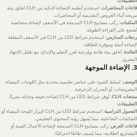
التطبيقات
:
قاعات المحاضرات
: استخدم أنظمة الإضاءة الذكية من CLH لخلق بيئة
مريحة أثناء العروض التقديمية أو المحاضرات.
المكتبات
: ركب مصابيح CLH المدمجة في الأسقف لإضاءة متجانسة
تُشجع على القراءة الطويلة.
ردهات المدارس
: استخدم شرائط LED من CLH في الأسقف المعلقة
لإضاءة أنيقة وموفرة للطاقة.
الفائدة
: تُخلق بيئة هادئة ومُرحبة تُعزز التعلم والإبداع، مع تقليل الإجهاد
البصري.
3. الإضاءة الموجهة
الوصف
: تُسلط الضوء على عناصر تعليمية محددة مثل اللوحات البيضاء،
المعروضات، أو الجدران الزخرفية.
منتجات CLH
: تُوفر شرائط LED من CLH إضاءة دقيقة وجذابة بصريًا.
التطبيقات
:
الفصول الدراسية
: استخدم شرائط LED من CLH لإبراز اللوحة البيضاء أو
الشاشات التفاعلية، مما يُسهل رؤية المحتوى التعليمي.
قاعات العرض
: ركب مصابيح CLH المدمجة لإضاءة الأعمال الفنية أو
المشاريع الطلابية، مما يُضيف طابعًا احترافيًا.