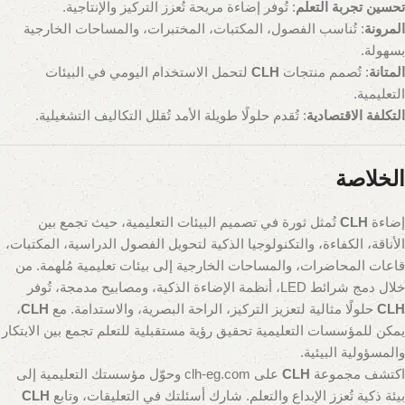
تحسين تجربة التعلم
: تُوفر إضاءة مريحة تُعزز التركيز والإنتاجية.
المرونة
: تُناسب الفصول، المكتبات، المختبرات، والمساحات الخارجية
بسهولة.
المتانة
: تُصمم منتجات
CLH
لتحمل الاستخدام اليومي في البيئات
التعليمية.
التكلفة الاقتصادية
: تُقدم حلولًا طويلة الأمد تُقلل التكاليف التشغيلية.
الخلاصة
إضاءة
CLH
تُمثل ثورة في تصميم البيئات التعليمية، حيث تجمع بين
الأناقة، الكفاءة، والتكنولوجيا الذكية لتحويل الفصول الدراسية، المكتبات،
قاعات المحاضرات، والمساحات الخارجية إلى بيئات تعليمية مُلهمة. من
خلال دمج شرائط LED، أنظمة الإضاءة الذكية، ومصابيح مدمجة، تُوفر
CLH
حلولًا مثالية لتعزيز التركيز، الراحة البصرية، والاستدامة. مع
CLH
،
يمكن للمؤسسات التعليمية تحقيق رؤية مستقبلية للتعلم تجمع بين الابتكار
والمسؤولية البيئية.
اكتشف مجموعة
CLH
على clh-eg.com وحوّل مؤسستك التعليمية إلى
بيئة ذكية تُعزز الإبداع والتعلم. شارك أسئلتك في التعليقات، وتابع
CLH