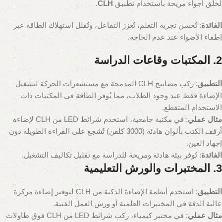
لخلق أجواء مريحة باستخدام تطبيق
CLH
.
الفائدة
: تُحسن تجربة التعلم، تُعزز التفاعل، وتُقلل استهلاك الطاقة عبر
إطفاء الأضواء عند عدم الحاجة.
2. المكتبات وقاعات الدراسة
التطبيق
: ركب مصابيح CLH المدمجة مع مستشعرات الحركة لتشغيل
الإضاءة فقط عند وجود الطلاب، مما يُوفر الطاقة في المكتبات ذات
الاستخدام المتقطع.
مثال عملي
: في مكتبة جامعية، استخدم شرائط LED من CLH لإضاءة
أرفف الكتب بألوان هادئة (3000 كلفن) تُشجع على القراءة الطويلة دون
إجهاد العين.
الفائدة
: تُوفر بيئة هادئة ومريحة للدراسة مع تقليل تكاليف التشغيل.
3. المختبرات والورش التعليمية
التطبيق
: استخدم أنظمة الإضاءة الذكية من CLH لتوفير إضاءة مركزة
عالية الدقة في المختبرات العلمية أو ورش العمل الفنية.
مثال عملي
: في مختبر كيمياء، ركب شرائط LED من CLH فوق طاولات