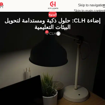
0
Skip to navigation
Skip to main content
المدونة
إضاءة CLH: حلول ذكية ومستدامة لتحويل
البيئات التعليمية
0
CLH
إضاءة CLH: تحويل البيئات التعليمية
بحلول ذكية ومستدامة
في عالم التعليم المتسارع، أصبحت البيئات التعليمية بحاجة إلى حلول
إضاءة مبتكرة تُعزز التركيز، تُحسن الإنتاجية، وتُحافظ على استدامة
الموارد. تتألق
CLH
، العلامة التجارية الرائدة في حلول الإضاءة، كخيار
مثالي لتحقيق هذه الأهداف من خلال منتجاتها المتطورة مثل شرائط
LED، أنظمة الإضاءة الذكية، ومصابيح مدمجة المتوفرة على clh-eg.com.
في هذا الدليل الشامل، نستعرض كيف تُسهم إضاءة
CLH
في تحويل
الفصول الدراسية، المكتبات، قاعات المحاضرات، والمساحات الخارجية
إلى بيئات تعليمية ذكية ومستدامة، مع نصائح عملية للتصميم والتطبيق.