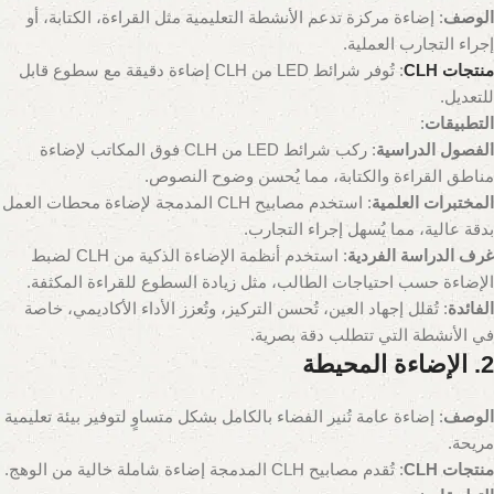
الوصف
: إضاءة مركزة تدعم الأنشطة التعليمية مثل القراءة، الكتابة، أو
إجراء التجارب العملية.
منتجات CLH
: تُوفر شرائط LED من CLH إضاءة دقيقة مع سطوع قابل
للتعديل.
التطبيقات
:
الفصول الدراسية
: ركب شرائط LED من CLH فوق المكاتب لإضاءة
مناطق القراءة والكتابة، مما يُحسن وضوح النصوص.
المختبرات العلمية
: استخدم مصابيح CLH المدمجة لإضاءة محطات العمل
بدقة عالية، مما يُسهل إجراء التجارب.
غرف الدراسة الفردية
: استخدم أنظمة الإضاءة الذكية من CLH لضبط
الإضاءة حسب احتياجات الطالب، مثل زيادة السطوع للقراءة المكثفة.
الفائدة
: تُقلل إجهاد العين، تُحسن التركيز، وتُعزز الأداء الأكاديمي، خاصة
في الأنشطة التي تتطلب دقة بصرية.
2. الإضاءة المحيطة
الوصف
: إضاءة عامة تُنير الفضاء بالكامل بشكل متساوٍ لتوفير بيئة تعليمية
مريحة.
منتجات CLH
: تُقدم مصابيح CLH المدمجة إضاءة شاملة خالية من الوهج.