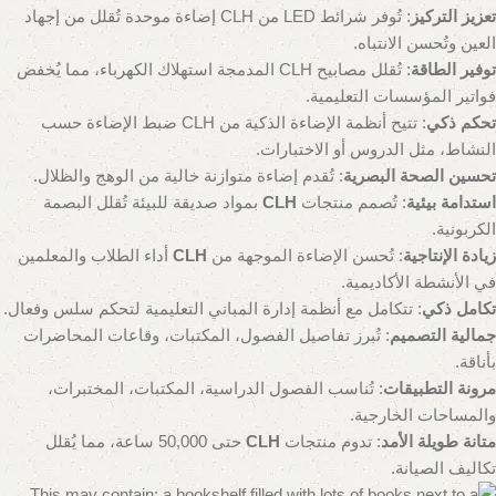
تعزيز التركيز
: تُوفر شرائط LED من CLH إضاءة موحدة تُقلل من إجهاد
العين وتُحسن الانتباه.
توفير الطاقة
: تُقلل مصابيح CLH المدمجة استهلاك الكهرباء، مما يُخفض
فواتير المؤسسات التعليمية.
تحكم ذكي
: تتيح أنظمة الإضاءة الذكية من CLH ضبط الإضاءة حسب
النشاط، مثل الدروس أو الاختبارات.
تحسين الصحة البصرية
: تُقدم إضاءة متوازنة خالية من الوهج والظلال.
استدامة بيئية
: تُصمم منتجات
CLH
بمواد صديقة للبيئة تُقلل البصمة
الكربونية.
زيادة الإنتاجية
: تُحسن الإضاءة الموجهة من
CLH
أداء الطلاب والمعلمين
في الأنشطة الأكاديمية.
تكامل ذكي
: تتكامل مع أنظمة إدارة المباني التعليمية لتحكم سلس وفعال.
جمالية التصميم
: تُبرز تفاصيل الفصول، المكتبات، وقاعات المحاضرات
بأناقة.
مرونة التطبيقات
: تُناسب الفصول الدراسية، المكتبات، المختبرات،
والمساحات الخارجية.
متانة طويلة الأمد
: تدوم منتجات
CLH
حتى 50,000 ساعة، مما يُقلل
تكاليف الصيانة.