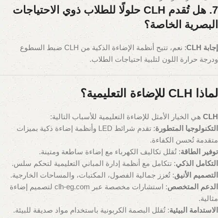
7. هل تُقدم CLH حلولًا للطلاب ذوي الاحتياجات
البصرية الخاصة؟
إجابة CLH
: نعم، تتيح أنظمة الإضاءة الذكية من CLH ضبط السطوع
ودرجة حرارة اللون لتلبية احتياجات الطلاب.
لماذا CLH للإضاءة التعليمية؟
CLH
هي الخيار الأمثل للإضاءة التعليمية للأسباب التالية:
التكنولوجيا المتطورة
: تقدم شرائط LED وأنظمة إضاءة ذكية بميزات
متقدمة تُحسن الكفاءة.
توفير الطاقة
: تُقلل تكاليف الكهرباء مع إضاءة ساطعة ومتينة.
التكامل الذكي
: تتكامل مع أنظمة إدارة المباني التعليمية لتحكم سلس.
التصميم الأنيق
: تُعزز جمالية الفصول، المكتبات، والمساحات الخارجية.
الدعم المتخصص
: استشارات مخصصة عبر clh-eg.com لتصميم إضاءة
مثالية.
الاستدامة البيئية
: تُقلل البصمة الكربونية باستخدام مواد صديقة للبيئة.