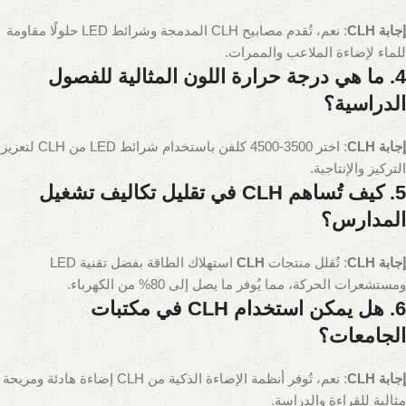
إجابة CLH
: نعم، تُقدم مصابيح CLH المدمجة وشرائط LED حلولًا مقاومة
للماء لإضاءة الملاعب والممرات.
4. ما هي درجة حرارة اللون المثالية للفصول
الدراسية؟
إجابة CLH
: اختر 3500-4500 كلفن باستخدام شرائط LED من CLH لتعزيز
التركيز والإنتاجية.
5. كيف تُساهم CLH في تقليل تكاليف تشغيل
المدارس؟
إجابة CLH
: تُقلل منتجات
CLH
استهلاك الطاقة بفضل تقنية LED
ومستشعرات الحركة، مما يُوفر ما يصل إلى 80% من الكهرباء.
6. هل يمكن استخدام CLH في مكتبات
الجامعات؟
إجابة CLH
: نعم، تُوفر أنظمة الإضاءة الذكية من CLH إضاءة هادئة ومريحة
مثالية للقراءة والدراسة.