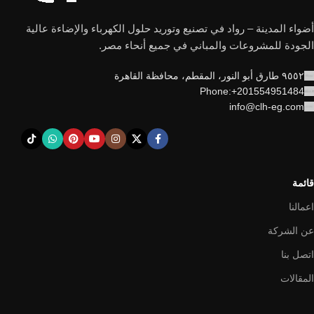
أضواء المدينة – رواد في تصنيع وتوريد حلول الكهرباء والإضاءة عالية
الجودة للمشروعات والمباني في جميع أنحاء مصر.
٩٥٥٢ طارق أبو النور، المقطم، محافظة القاهرة
Phone:+201554951484
info@clh-eg.com
قائمة
اعمالنا
عن الشركة
اتصل بنا
المقالات