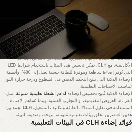
أهمية الإضاءة في البيئات التعليمية
الإضاءة تُعد عنصرًا حيويًا في تصميم البيئات التعليمية، حيث تؤثر بشكل
مباشر على أداء الطلاب، تركيز المعلمين، والصحة البصرية. الإضاءة غير
المناسبة قد تُسبب الإجهاد البصري، التشتت، أو انخفاض الإنتاجية
الأكاديمية. مع
CLH
، يمكن تحسين هذه البيئات باستخدام شرائط LED
التي تُوفر إضاءة ساطعة وموفرة للطاقة بنسبة تصل إلى 80%، وأنظمة
الإضاءة الذكية التي تتيح التحكم الدقيق في السطوع ودرجة حرارة اللون
لتناسب الاحتياجات التعليمية.
الإضاءة الذكية تُتيح تخصيص الإضاءة
لدعم أنشطة تعليمية متنوعة
، مثل
القراءة، العروض التقديمية، أو التجارب العملية، بينما تُساهم الإضاءة
المستدامة في تقليل استهلاك الطاقة وتكاليف التشغيل.
CLH
تجمع بين
هذين العنصرين لخلق بيئات تعليمية مُلهمة، مريحة، وصديقة للبيئة.
فوائد إضاءة CLH في البيئات التعليمية