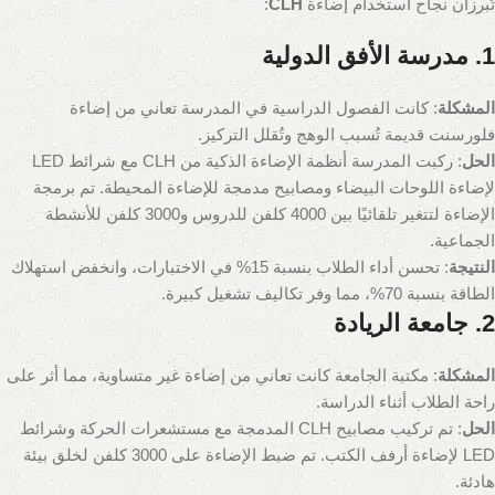
تُبرزان نجاح استخدام إضاءة
CLH
:
1. مدرسة الأفق الدولية
المشكلة
: كانت الفصول الدراسية في المدرسة تعاني من إضاءة
فلورسنت قديمة تُسبب الوهج وتُقلل التركيز.
الحل
: ركبت المدرسة أنظمة الإضاءة الذكية من CLH مع شرائط LED
لإضاءة اللوحات البيضاء ومصابيح مدمجة للإضاءة المحيطة. تم برمجة
الإضاءة لتتغير تلقائيًا بين 4000 كلفن للدروس و3000 كلفن للأنشطة
الجماعية.
النتيجة
: تحسن أداء الطلاب بنسبة 15% في الاختبارات، وانخفض استهلاك
الطاقة بنسبة 70%، مما وفر تكاليف تشغيل كبيرة.
2. جامعة الريادة
المشكلة
: مكتبة الجامعة كانت تعاني من إضاءة غير متساوية، مما أثر على
راحة الطلاب أثناء الدراسة.
الحل
: تم تركيب مصابيح CLH المدمجة مع مستشعرات الحركة وشرائط
LED لإضاءة أرفف الكتب. تم ضبط الإضاءة على 3000 كلفن لخلق بيئة
هادئة.