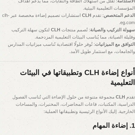
الاستدامة
: تُقلل من استهلاك الطاقة والنفايات، مما يدعم أهداف
المؤسسات التعليمية البيئية.
الدعم المتخصص
: تقدم
CLH
استشارات تصميم إضاءة مخصصة عبر clh-
eg.com.
سهولة التركيب والصيانة
: تُصمم منتجات
CLH
لتكون سهلة التركيب
وقليلة الصيانة، مما يُناسب البيئات التعليمية المزدحمة.
التوافق مع الميزانيات
: تُوفر حلولًا اقتصادية تُناسب ميزانيات المدارس
والجامعات، مع استثمار طويل الأمد.
أنواع إضاءة CLH وتطبيقاتها في البيئات
التعليمية
تقدم
CLH
مجموعة متنوعة من حلول الإضاءة التي تُناسب الفصول
الدراسية، المكتبات، قاعات المحاضرات، المختبرات، والمساحات
الخارجية. إليك الأنواع الرئيسية وتطبيقاتها العملية:
1. إضاءة المهام