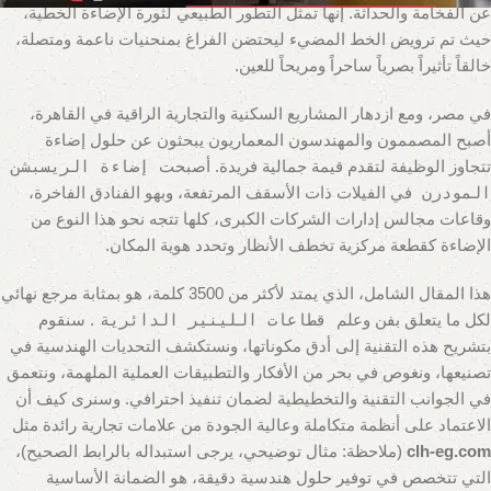
عن الفخامة والحداثة. إنها تمثل التطور الطبيعي لثورة الإضاءة الخطية،
حيث تم ترويض الخط المضيء ليحتضن الفراغ بمنحنيات ناعمة ومتصلة،
خالقاً تأثيراً بصرياً ساحراً ومريحاً للعين.
في مصر، ومع ازدهار المشاريع السكنية والتجارية الراقية في القاهرة،
أصبح المصممون والمهندسون المعماريون يبحثون عن حلول إضاءة
تتجاوز الوظيفة لتقدم قيمة جمالية فريدة. أصبحت
إضاءة الريسبشن
المودرن
في الفيلات ذات الأسقف المرتفعة، وبهو الفنادق الفاخرة،
وقاعات مجالس إدارات الشركات الكبرى، كلها تتجه نحو هذا النوع من
الإضاءة كقطعة مركزية تخطف الأنظار وتحدد هوية المكان.
هذا المقال الشامل، الذي يمتد لأكثر من 3500 كلمة، هو بمثابة مرجع نهائي
لكل ما يتعلق بفن وعلم
قطاعات اللينير الدائرية
. سنقوم
بتشريح هذه التقنية إلى أدق مكوناتها، ونستكشف التحديات الهندسية في
تصنيعها، ونغوص في بحر من الأفكار والتطبيقات العملية الملهمة، ونتعمق
في الجوانب التقنية والتخطيطية لضمان تنفيذ احترافي. وسنرى كيف أن
الاعتماد على أنظمة متكاملة وعالية الجودة من علامات تجارية رائدة مثل
clh-eg.com
(ملاحظة: مثال توضيحي، يرجى استبداله بالرابط الصحيح)
،
التي تتخصص في توفير حلول هندسية دقيقة، هو الضمانة الأساسية