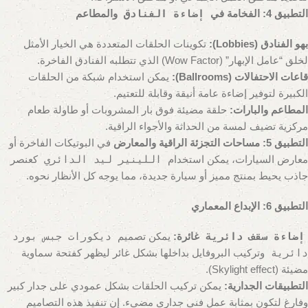
التطبيق 4: الفخامة في
إضاءة الفنادق
والمطاعم
بهو الفنادق (Lobbies):
تكوينات الحلقات المتعددة هي الخيار الأمثل
لخلق “عامل الإبهار” (Wow Factor) الذي تتطلبه الفنادق الفاخرة.
قاعات الاحتفالات (Ballrooms):
يمكن استخدام شبكة من الحلقات
الكبيرة لتوفير إضاءة عامة أنيقة وقابلة للتعتيم.
المطاعم والبارات:
حلقة مضيئة فوق بار المشروبات أو طاولة طعام
مركزية تضيف لمسة من الحداثة والأجواء الراقية.
التطبيق 5: مساحات التجزئة الراقية والمعارض
في البوتيكات الفاخرة أو
معارض السيارات، يمكن استخدام
اللينير ليد الدائري
كعنصر
جاذب يحيط بمنتج مميز أو سيارة جديدة، مما يوجه كل الأنظار نحوه.
التطبيق 6: الإبداع المعماري
إضاءة سقف دائرية
غائرة:
يمكن تصميم
ديكورات جبس بورد
دائرية
وتركيب البروفايل بداخلها بشكل غائر ليظهر كفتحة سماوية
مضيئة (Skylight effect).
التطبيقات الجدارية:
يمكن تركيب الحلقات بشكل عمودي على جدار كبير
وفارغ لتكون بمثابة عمل فني جداري مضيء. إن تنفيذ هذه التصاميم