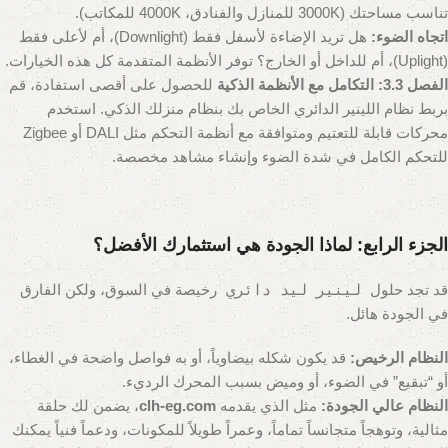
تناسب مساحتك (3000K للمنازل والفنادق، 4000K للمكاتب).
اتجاه الضوء:
هل تريد الإضاءة لأسفل فقط (Downlight)، أم لأعلى فقط
(Uplight)، أم للداخل أو الخارج؟ توفر الأنظمة المتقدمة كل هذه الخيارات.
الفصل 3.3: التكامل مع الأنظمة الذكية
للحصول على أقصى استفادة، قم
بربط نظام اللينير الدائري الخاص بك بنظام منزلك الذكي. استخدم
محركات قابلة للتعتيم ومتوافقة مع أنظمة التحكم مثل DALI أو Zigbee
للتحكم الكامل في شدة الضوء وإنشاء مشاهد مخصصة.
الجزء الرابع: لماذا الجودة هي استثمارك الأفضل؟
قد تجد حلول
لينير ليد دائري
رخيصة في السوق، ولكن الفارق
في الجودة هائل.
النظام الرخيص:
قد يكون شكله بيضاوياً، أو به فواصل واضحة في الغطاء،
أو “تبقيع” في الضوء، أو وميض بسبب المحرك الرديء.
النظام عالي الجودة:
مثل الذي يقدمه
clh-eg.com
، يضمن لك حلقة
مثالية، وتوهجاً متجانساً تماماً، وعمراً طويلاً للمكونات، ودعماً فنياً يمكنك