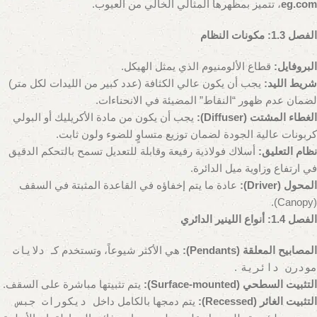
eg.com
، تتميز بمظهرها المثالي الخالي من العيوب.
الفصل 1.3: مكونات النظام
البروفايل:
قطاع الألومنيوم الذي يمثل الهيكل.
شريط الليد:
يجب أن يكون عالي الكثافة (عدد كبير من الليدات لكل متر)
لضمان عدم ظهور “النقاط” المضيئة في الانحناءات.
الغطاء المشتت (Diffuser):
يجب أن يكون من مادة الأكريليك أو البولي
كربونات عالية الجودة لضمان توزيع متساوٍ للضوء ولون ثابت.
نظام التعليق:
أسلاك فولاذية رفيعة وقابلة للتعديل تسمح بالتحكم الدقيق
في ارتفاع وزاوية ميل الدائرة.
المحول (Driver):
عادة ما يتم إخفاؤه في القاعدة المثبتة في السقف
(Canopy).
الفصل 1.4: أنواع اللينير الدائري
المصابيح المعلقة (Pendants):
هي الأكثر شيوعاً، وتستخدم كـ
دلايات
مودرن دائرية
.
التثبيت السطحي (Surface-mounted):
يتم تثبيتها مباشرة على السقف.
التثبيت الغائر (Recessed):
يتم دمجها بالكامل داخل
ديكورات جبس