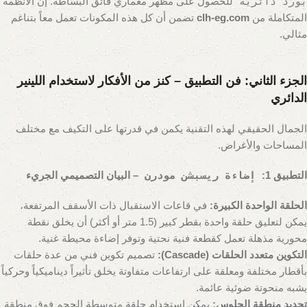
بورد دائرية
للحصول على مظهر معماري فائق البساطة. إن الأنظمة
المتكاملة من
clh-eg.com
تضمن أن كل هذه المكونات تعمل معاً بتناغم
مثالي.
الجزء الثاني: فن التطبيق – كنز من الأفكار لاستخدام اللينير
الدائري
الجمال الحقيقي لهذه التقنية يكمن في قدرتها على التكيف مع مختلف
المساحات والأغراض.
التطبيق 1:
إضاءة ريسبشن مودرن
– البيان التصميمي الجريء
الحلقة الواحدة الكبيرة:
في قاعات الاستقبال ذات الأسقف المرتفعة،
يمكن لتعليق حلقة واحدة بقطر كبير (1.5 متر أو أكثر) أن يخلق نقطة
محورية مذهلة تعمل كقطعة فنية نحتية وتوفر إضاءة محيطة غنية.
التكوين متعدد الحلقات (Cascade):
تصميم تكوين فني من عدة حلقات
بأقطار مختلفة ومعلقة على ارتفاعات متفاوتة يخلق تأثيراً ديناميكياً وحركياً
يشبه منحوتة ضوئية عائمة.
تحديد منطقة الجلوس:
يمكن استخدام حلقة متوسطة الحجم فوق منطقة