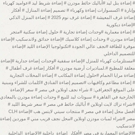
# إضاءة بنل ليد #أباليك حائط مودرن # إضاءة شريط ليد #عواميد كهرباء
وإنارة # اكسسوارات إضاءة وكهرباء # تصميم إضاءة المنازل # أفكار
إضاءة غرف المعيشة # إضاءة غرف نوم 2025 # إضاءة المنزل الذكي
#إضاءة ديكورية
# إضاءة معمارية #وحدات إضاءة تجارية # حلول إضاءة سكنية #متجر
إضاءة مودرن # وحدات إضاءة كلاسيك #إضاءة حدائق ولاندسكيب #إضاءة
موفرة للطاقة #نجف عالي الجودة #تكنولوجيا الإضاءة الليد #إضاءة
للتصميم الداخلي
#مستلزمات كهرباء للمنزل #إضاءة سقفية #وحدات إضاءة جدارية #إضاءة
معلقة للمطبخ #.لمباديرات أرضية مودرن # أفكار إضاءة غرف أطفال #
إضاءة مرايا الحمام #حلول إضاءة المكاتب # إضاءة المحلات التجارية
# إضاءة مطاعم وكافيهات #تصميم إضاءة الفنادق #كلمات للشراء ومبنية
على الموقع الجغرافي: # شراء نجف اونلاين في مصر # سعر الإضاءة
الخارجية في القاهرة # سبوتات ليد للبيع # وحدات إضاءة مودرن بالمعادي
#شراء تراك لايت اونلاين # أباليك حائط في مصر # سعر شريط الليد #
أفضل محل إضاءة في مصر # منتجات سيتي لايتس هب #إضاءة CLH
مصر #شراء لمبات مودرن اونلاين #محل نجف قريب مني # موردين إضاءة
لاندسكيب
#الإضاءة المعمارية في مصر #أفكار_إضاءة_داخلية #الإضاءة_الداخلية