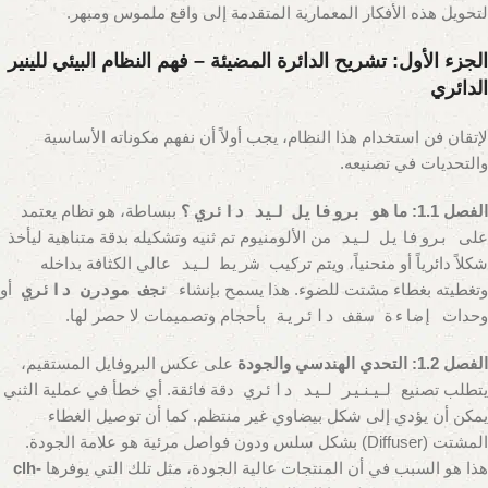
لتحويل هذه الأفكار المعمارية المتقدمة إلى واقع ملموس ومبهر.
الجزء الأول: تشريح الدائرة المضيئة – فهم النظام البيئي للينير
الدائري
لإتقان فن استخدام هذا النظام، يجب أولاً أن نفهم مكوناته الأساسية
والتحديات في تصنيعه.
الفصل 1.1: ما هو
بروفايل ليد دائري
؟
ببساطة، هو نظام يعتمد
على
بروفايل ليد
من الألومنيوم تم ثنيه وتشكيله بدقة متناهية ليأخذ
شكلاً دائرياً أو منحنياً، ويتم تركيب
شريط ليد
عالي الكثافة بداخله
وتغطيته بغطاء مشتت للضوء. هذا يسمح بإنشاء
نجف مودرن دائري
أو
وحدات
إضاءة سقف دائرية
بأحجام وتصميمات لا حصر لها.
الفصل 1.2: التحدي الهندسي والجودة
على عكس البروفايل المستقيم،
يتطلب تصنيع
لينير ليد دائري
دقة فائقة. أي خطأ في عملية الثني
يمكن أن يؤدي إلى شكل بيضاوي غير منتظم. كما أن توصيل الغطاء
المشتت (Diffuser) بشكل سلس ودون فواصل مرئية هو علامة الجودة.
هذا هو السبب في أن المنتجات عالية الجودة، مثل تلك التي يوفرها
clh-