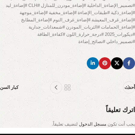
#تصميم_الإضاءة_الداخلية #إضاءة_مودرن_للمنازل #CLH #إضاءة_ليد
#إضاءة_ذكية #طبقات_الإضاءة #إضاءة_مخفية #إضاءة_موجهة
#إضاءة_غرف_المعيشة #إضاءة_غرف_النوم #إضاءة_المطابخ
#إضاءة_الحمامات #الثريات_المودرن #شمعدانات_جدارية
#ديكورات_2025 #درجة_حرارة_اللون #كفاءة_الطاقة
#تصميم_داخلي #نصائح_إضاءة
أحدث
كبار السن
اترك تعليقاً
يجب أنت تكون
مسجل الدخول
لتضيف تعليقاً.