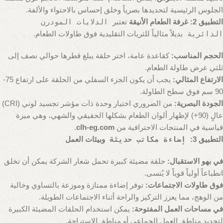
الجلوس الرئيسية لتحديدها بصرياً وخلق إحساس بالاحتواء والألفة.
التطبيق 2: غرفة الطعام الأنيقة
تعتبر
الدلايات المودرن
الدائرية
بديلاً مثالياً للثريات التقليدية فوق طاولات الطعام.
الحجم المناسب:
كقاعدة عامة، اختر حلقة يبلغ قطرها حوالي نصف إلى
ثلثي عرض طاولة الطعام.
الارتفاع المثالي:
يجب أن يكون الجزء السفلي من الحلقة على ارتفاع 75-
90 سم فوق سطح الطاولة.
الجودة البصرية:
من الضروري اختيار وحدة ذات مؤشر تجسيد لوني (CRI)
عالٍ (90+) لإظهار ألوان الطعام بشكلها الحقيقي والشهي، وهي ميزة
قياسية في المنتجات الاحترافية من
clh-eg.com
.
التطبيق 3:
إضاءة مكاتب حديثة
وبيئات العمل
في بهو الاستقبال:
حلقة مضيئة كبيرة تحمل شعار الشركة يمكن أن تخلق
انطباعاً أولياً قوياً لا يُنسى.
فوق طاولات الاجتماعات:
توفر إضاءة ممتازة وموزعة بالتساوي وخالية
من الوهج، مما يعزز التركيز والراحة أثناء الاجتماعات الطويلة.
في مساحات العمل المفتوحة:
يمكن استخدام الحلقات المضيئة الكبيرة
لتحديد مناطق العمل الجماعي أو مناطق الاستراحة.