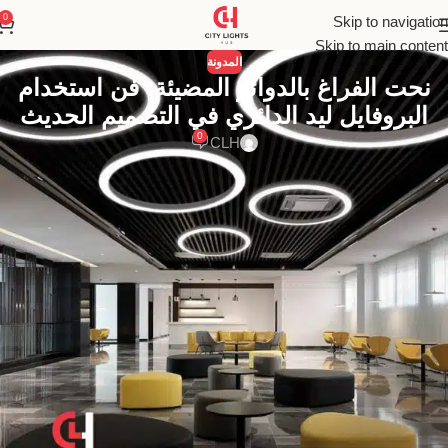
0
Skip to navigation
Skip to main content
المدونة
نحت الفراغ بالدوائر المضيئة: فن استخدام
البروفايل ليد الدائري في التصميم الحديث
0
CLH
اكتشف عالم
الإضاءة الدائرية
و
بروفايل الليد الدائري
،
سر التصميم الداخلي الفاخر. دليلك الشامل لعام 2025 لاستخدام
اللينير ليد الدائري
لخلق مساحات معمارية أنيقة ومبتكرة.
فن إضاءة اللينير الدائري: الدليل الشامل لنحت
الفراغ بالمنحنيات المضيئة
في عالم التصميم الداخلي الذي يتجه بقوة نحو البساطة الهندسية والأناقة
غير المتكلفة، هناك شكل واحد استطاع أن يكسر هيمنة الخطوط
المستقيمة ليقدم لغة تصميمية جديدة ومبهرة: الدائرة. إن
إضاءة
لينير ليد
الدائرية، أو ما يُعرف بـ
بروفايل ليد دائري
، ليست
مجرد وحدة إضاءة، بل هي قطعة فنية نحتية، وبيان تصميمي جريء يعبر