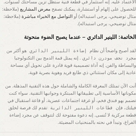
الاعتماد عليه. إنه استثمار في قطعة فنية ستظل تزين مساحتك لسنوات.
للحصول على إلهام أو استشارة، يمكنك تصفح
معرض المشاريع
(ملاحظة:
مثال توضيحي، يرجى استبداله)
أو
التواصل مع الخبراء مباشرة
(ملاحظة:
مثال توضيحي، يرجى استبداله)
.
الخاتمة: اللينير الدائري – عندما يصبح الضوء منحوتة
لقد أصبح واضحاً أن نظام
إضاءة اللينير الدائري
هو أكثر من
مجرد
نجف مودرن دائري
. إنه يمثل قمة الدمج بين التكنولوجيا
والبساطة والفن. إنه أداة تصميمية قوية قادرة على تحويل أي مساحة
عادية إلى مكان استثنائي ذي طابع فريد وهوية بصرية قوية.
أنت الآن تمتلك المعرفة الكاملة والشاملة حول هذه التقنية المذهلة. من
مكوناتها الأساسية إلى تطبيقاتها المبتكرة وجوانبها التقنية. سواء كنت
تصمم بهو فندق فخم، أو غرفة اجتماعات عصرية، أو قاعة استقبال في
فيلتك، فإن
قطاعات اللينير الدائرية
تقدم لك فرصة لخلق
قطعة مركزية لا تُنسى. إنه دعوة مفتوحة لك لتتوقف عن مجرد إضاءة
الفراغ، وتبدأ في نحته بالمنحنيات المضيئة.