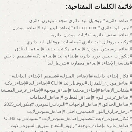
قائمة الكلمات المفتاحية:
#إضاءة_دائرية #بروفايل_ليد_دائري #نجف_مودرن_دائري
#لينير_ليد_دائري #clh_eg_com #إضاءة_لينير_ليد #إضاءة_مودرن
#إضاءة_سقف_دائرية #دلايات_مودرن_دائرية
#تركيب_بروفايل_ليد_دائري #مقاسات_بروفايل_ليد_دائري
#إضاءة_ريسبشن_مودرن #إضاءة_مكاتب_حديثة #إضاءة_الفنادق
#ديكورات_جبس_بورد_دائرية #إضاءة_ليد #إضاءة_ذكية #تصميم_داخلي
#هندسة_الإضاءة #إضاءة_معمارية #شريط_ليد
#أفكار_إضاءة_داخلية #الإضاءة_المنزلية #تصميم_الإضاءة_الداخلية
#إضاءة_مودرن_للمنازل #بروفايل_ليد #CLH #إضاءة_ليد #إضاءة_ذكية
#طبقات_الإضاءة #إضاءة_مخفية #إضاءة_موجهة #إضاءة_غرف_المعيشة
#إضاءة_غرف_النوم #إضاءة_المطابخ #إضاءة_الحمامات
#إضاءة_الحدائق #إضاءة_الواجهات #الثريات_المودرن #ديكورات_2025
#درجة_حرارة_اللون #تصميم_داخلي #إضاءة_سبوت_لايت
#أفكار_سبوت_لايت #تصميم_إضاءة_سبوت_لايت #سبوتات_ليد #CLH
#إضاءة_غائرة #إضاءة_موجهة #زاوية_الشعاع #توزيع_السبوت_لايت