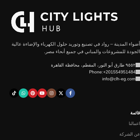
أضواء المدينة – رواد في تصنيع وتوريد حلول الكهرباء والإضاءة عالية
الجودة للمشروعات والمباني في جميع أنحاء مصر.
٩٥٥٢ طارق أبو النور، المقطم، محافظة القاهرة
Phone:+201554951484
info@clh-eg.com
قائمة
اعمالنا
عن الشركة