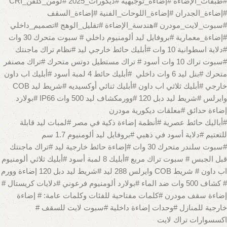
#طبقات_الإضاءة #إضاءة_توجيهية #ديكورات_2025 #لومن_كلفن_CRI
#إضاءة_الجدران #إضاءة_اللوحات_الفنية #إضاءة_السقف
#سبوت_لايت_مودرن #هندسة_الإضاءة #تقليل_الوهج #تصميم_داخلي
#إضاءة_معمارية #بروفايل ليد ألومنيوم داخلي # سبوت متحرك 30 وات
#دلاية اسطوانية 10 وات #أبليك حائط خارجي ليد #نظام تراك ماجنتك
#سبوت تراك 10 وات أسود # تراك مستطيل دوتس متحرك #تراك مصنفر
متحرك #بنل ليد 6 وات داخلي #أبليك حائط 4 لمبة أسود #أبليك اب داون
خارجي #أبليك ثلاثي اب داون #أبليك ثنائي أوكسيديه #شريط ليد COB
وايرلس #شريط ليد دبل 120 #وورمكشاف ليد 500 وات IP66 #بولارد
إضاءة حدائق #معلقات ديكورية مودرن
#أباليك حائط عصرية #أنظمة إضاءة ذكية في مصر #لمبات ليد قابلة
للتعتيم #دلاية أسود في ذهبي #بروفايل ليد ألومنيوم 1.7 سم
#سبوت سلندر متحرك 30 وات #إضاءة حائط خارجية ليد #تراك ماجنتك
قبل الجبس # سبوت تراك مربع #أبليك 8 لمبة أسود #أبليك ثلاثي ألومنيوم
اب داون # شريط COB وايرلس 288 ليد #شريط ليد دبل 120 إضاءة وورم
# كشاف 500 وات ضد الماء #بولارد ألومنيوم فرعوني #دلايات كريستال #
إضاءة سقف مودرن #كلمات مفتاحية للفئات وكلمات عامة: # إضاءة
خارجية للمنازل #وحدات إضاءة داخلية #سبوت لايت للسقف #
اكسسوارات تراك لايت