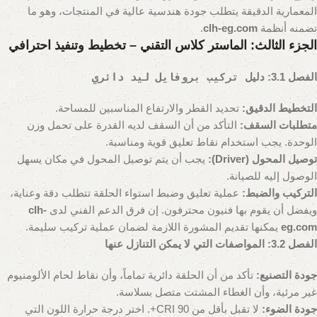
المعمارية الدقيقة يتطلب جودة هندسية عالية في المنتجات، وهو ما
تضمنه أنظمة
clh-eg.com
.
الجزء الثالث: الماستر كلاس التقني – تخطيط وتنفيذ احترافي
الفصل 3.1: دليل
تركيب بروفايل ليد دائري
التخطيط الدقيق:
تحديد القطر والارتفاع المناسبين للمساحة.
متطلبات السقف:
التأكد من أن السقف لديه القدرة على تحمل وزن
الوحدة. يجب استخدام نقاط تعليق قوية ومناسبة.
توصيل المحول (Driver):
يجب أن يتم توصيل المحول في مكان يسهل
الوصول إليه للصيانة.
التركيب والضبط:
عملية تعليق وضبط استواء الحلقة تتطلب دقة وعناية،
ويفضل أن يقوم بها فنيون محترفون. إن فرق الدعم الفني لدى
clh-
eg.com
يمكنها تقديم المشورة اللازمة لضمان عملية تركيب سليمة.
الفصل 3.2: المواصفات التي لا يمكن التنازل عنها
جودة التصنيع:
تأكد من أن الحلقة دائرية تماماً، وأن نقاط لحام الألومنيوم
غير مرئية، وأن الغطاء المشتت متصل بسلاسة.
جودة الضوء:
لا تقبل بأقل من CRI 90+. اختر درجة حرارة اللون التي